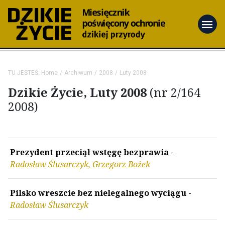
menu
TU JESTEŚ:
Home
Archiwum
2008
Luty 2008
Dzikie Życie, Luty 2008
(nr 2/164
2008)
Prezydent przeciął wstęgę bezprawia
-
Radosław Ślusarczyk, Grzegorz Bożek
Pilsko wreszcie bez nielegalnego wyciągu
-
Radosław Ślusarczyk