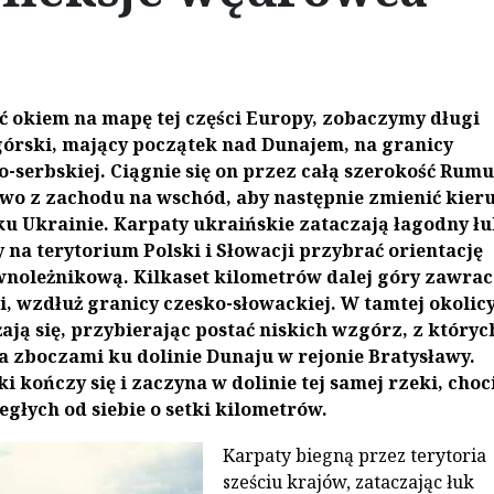
ić okiem na mapę tej części Europy, zobaczymy długi
górski, mający początek nad Dunajem, na granicy
serbskiej. Ciągnie się on przez całą szerokość Rumu
wo z zachodu na wschód, aby następnie zmienić kier
ku Ukrainie. Karpaty ukraińskie zataczają łagodny ł
 na terytorium Polski i Słowacji przybrać orientację
noleżnikową. Kilkaset kilometrów dalej góry zawrac
, wzdłuż granicy czesko-słowackiej. W tamtej okolic
ają się, przybierając postać niskich wzgórz, z któryc
a zboczami ku dolinie Dunaju w rejonie Bratysławy.
i kończy się i zaczyna w dolinie tej samej rzeki, choc
egłych od siebie o setki kilometrów.
Karpaty biegną przez terytoria
sześciu krajów, zataczając łuk