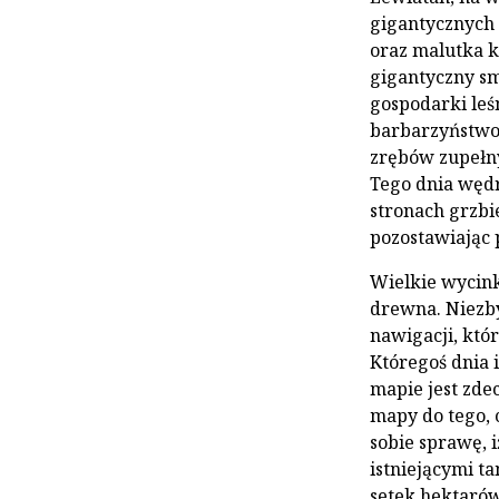
gigantycznych 
oraz malutka k
gigantyczny s
gospodarki leśn
barbarzyństwo,
zrębów zupełn
Tego dnia wędr
stronach grzbie
pozostawiając p
Wielkie wycink
drewna. Niezb
nawigacji, któ
Któregoś dnia 
mapie jest zde
mapy do tego, 
sobie sprawę, i
istniejącymi t
setek hektarów