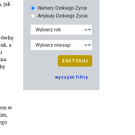
, jak
Numery Dzikiego Życia
Artykuły Dzikiego Życia
drówkę
uk, a
i
śna
ZASTOSUJ
by
wyczyść filtry
łem w
him,
ego