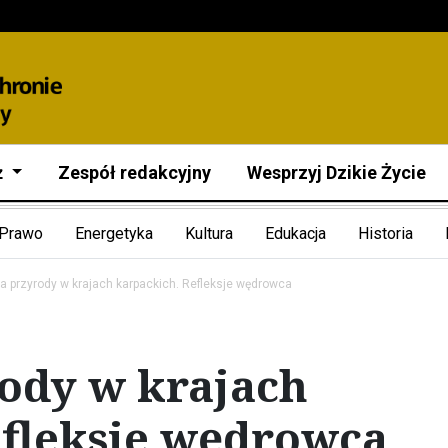
ż
Zespół redakcyjny
Wesprzyj Dzikie Życie
Prawo
Energetyka
Kultura
Edukacja
Historia
 przyrody w krajach karpackich. Refleksje wędrowca
ody w krajach
efleksje wędrowca