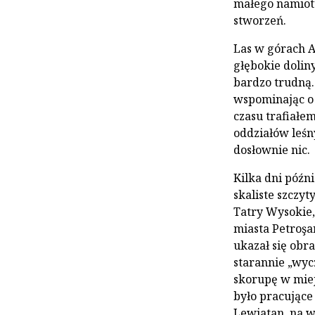
małego namiotu
stworzeń.
Las w górach A
głębokie dolin
bardzo trudną.
wspominając o 
czasu trafiałe
oddziałów leśn
dosłownie nic.
Kilka dni późn
skaliste szczy
Tatry Wysokie,
miasta Petroşa
ukazał się obra
starannie „wycz
skorupę w miej
było pracujące
Lewiatan, na w