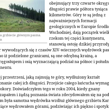
obejmujący trzy czwarte okręgu
długości prawie półtora tysiąca
kilometrów. Góry te są jedną z
najważniejszych formacji
geologicznych w Europie Środ
Wschodniej, dają początek wiel
na grzbiecie głównym pasma.
rzekom tej części kontynentu,
an
stanowią ostoję dzikiej przyrody
ur wywodzących się z czasów XIV-wiecznych wędrówek pas
o iż podzielone granicami, są one odrębną krainą, a
ręgosłupem i osią wyznaczającą podział na północ i połudn
ynentu.
przestrzeni, jaką zajmują te góry, wydłużony kształt
nanie całej ich długości. Przejście całego łańcucha wyma
 pokory. Doświadczyłem tego w roku 2004, kiedy gnany
apałem i żądzą poznania świata zdecydowałem się na pod
im była samotna wędrówka wzdłuż głównego grzbietu Kar
siące wędrowałem górami, podziwiając ich piękno i spotyk