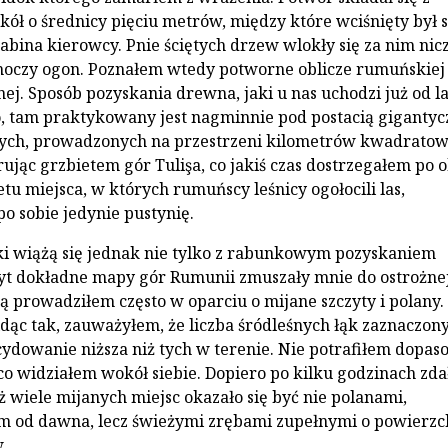
kół o średnicy pięciu metrów, między które wciśnięty był s
abina kierowcy. Pnie ściętych drzew wlokły się za nim ni
moczy ogon. Poznałem wtedy potworne oblicze rumuńskiej
ej. Sposób pozyskania drewna, jaki u nas uchodzi już od la
 tam praktykowany jest nagminnie pod postacią giganty
ych, prowadzonych na przestrzeni kilometrów kwadratow
ując grzbietem gór Tulişa, co jakiś czas dostrzegałem po 
tu miejsca, w których rumuńscy leśnicy ogołocili las,
o sobie jedynie pustynię.
i wiążą się jednak nie tylko z rabunkowym pozyskaniem
yt dokładne mapy gór Rumunii zmuszały mnie do ostrożne
rą prowadziłem często w oparciu o mijane szczyty i polany.
idąc tak, zauważyłem, że liczba śródleśnych łąk zaznaczon
cydowanie niższa niż tych w terenie. Nie potrafiłem dopas
co widziałem wokół siebie. Dopiero po kilku godzinach zd
ż wiele mijanych miejsc okazało się być nie polanami,
am od dawna, lecz świeżymi zrębami zupełnymi o powierzc
.