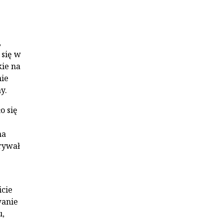
,
 się w
kie na
nie
y.
o się
na
rywał
icie
wanie
u,