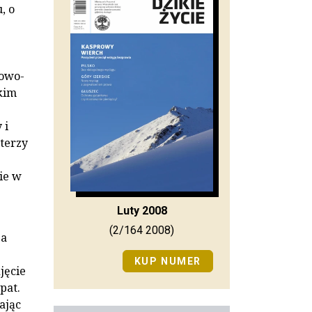
, o
kowo-
kim
 i
terzy
ie w
Luty 2008
(2/164 2008)
ga
KUP NUMER
jęcie
pat.
ając