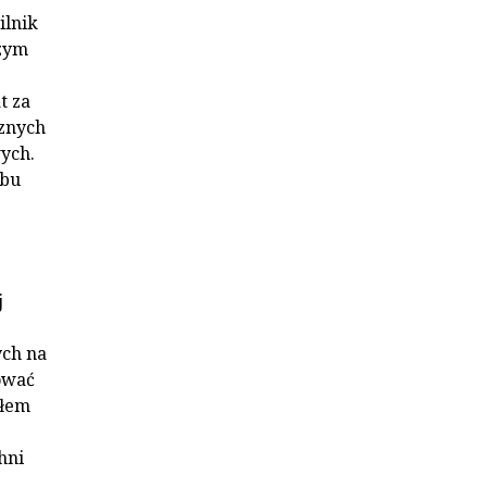
ilnik
czym
t za
cznych
ych.
obu
j
ych na
ować
ałem
hni