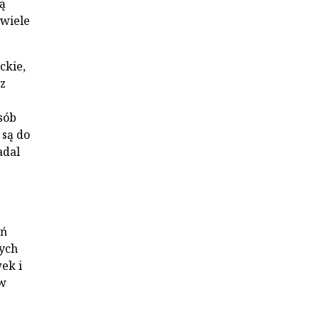
ą
 wiele
ckie,
z
sób
 są do
adal
eń
łych
ek i
 w