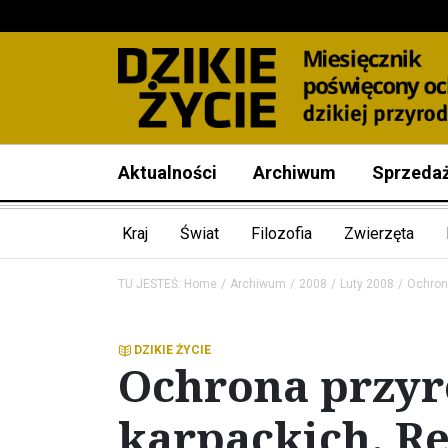
Aktualności
Archiwum
Sprzeda
Kraj
Świat
Filozofia
Zwierzęta
TU JESTEŚ:
Home
Archiwum
2008
Luty 2008
Ochrona
DZIKIE ŻYCIE
Ochrona przyr
karpackich. R