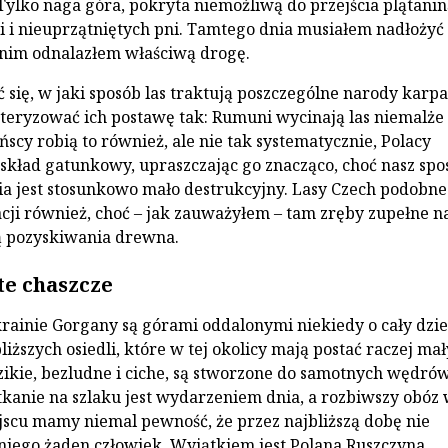
ylko naga góra, pokryta niemożliwą do przejścia plątanin
i i nieuprzątniętych pni. Tamtego dnia musiałem nadłożyć
anim odnalazłem właściwą drogę.
ć się, w jaki sposób las traktują poszczególne narody karpa
eryzować ich postawę tak: Rumuni wycinają las niemalże 
ńscy robią to również, ale nie tak systematycznie, Polacy
 skład gatunkowy, upraszczając go znacząco, choć nasz spo
 jest stosunkowo mało destrukcyjny. Lasy Czech podobne
acji również, choć – jak zauważyłem – tam zręby zupełne n
 pozyskiwania drewna.
te chaszcze
rainie Gorgany są górami oddalonymi niekiedy o cały dzi
iższych osiedli, które w tej okolicy mają postać raczej ma
zikie, bezludne i ciche, są stworzone do samotnych wędrów
tkanie na szlaku jest wydarzeniem dnia, a rozbiwszy obóz
cu mamy niemal pewność, że przez najbliższą dobę nie
 niego żaden człowiek. Wyjątkiem jest Polana Ruszczyna,