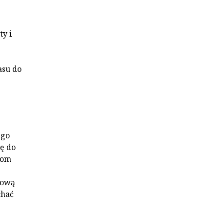
ty i
asu do
ego
ię do
zom
łową
chać