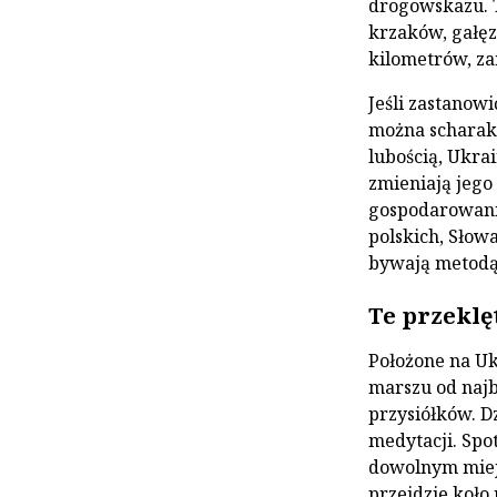
drogowskazu. T
krzaków, gałęz
kilometrów, z
Jeśli zastanowi
można scharakt
lubością, Ukrai
zmieniają jego
gospodarowania
polskich, Słow
bywają metodą
Te przeklę
Położone na Uk
marszu od najbl
przysiółków. D
medytacji. Spo
dowolnym miejs
przejdzie koło