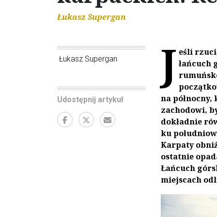
Łukasz Supergan
J
eśli rzuc
Łukasz Supergan
łańcuch 
rumuńsko-
początko
na północny, 
Udostępnij artykuł
zachodowi, by
dokładnie rów
ku południowi
Karpaty obniż
ostatnie opad
Łańcuch górsk
miejscach odl