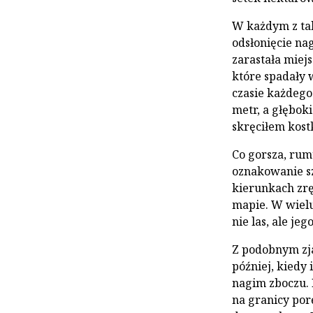
W każdym z tak
odsłonięcie nag
zarastała miejs
które spadały 
czasie każdego
metr, a głębok
skręciłem kostk
Co gorsza, rum
oznakowanie s
kierunkach zrę
mapie. W wielu
nie las, ale jeg
Z podobnym zj
później, kiedy
nagim zboczu. 
na granicy porę