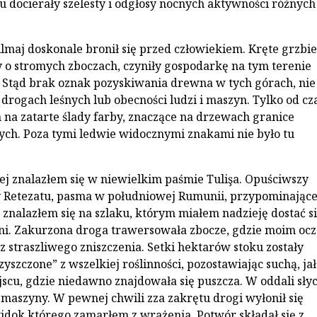
 docierały szelesty i odgłosy nocnych aktywności różnych
lmaj doskonale bronił się przed człowiekiem. Kręte grzbie
y o stromych zboczach, czyniły gospodarkę na tym terenie
 Stąd brak oznak pozyskiwania drewna w tych górach, nie
drogach leśnych lub obecności ludzi i maszyn. Tylko od cz
m na zatarte ślady farby, znaczące na drzewach granice
ych. Poza tymi ledwie widocznymi znakami nie było tu
iej znalazłem się w niewielkim paśmie Tulişa. Opuściwszy
ty Retezatu, pasma w południowej Rumunii, przypominając
 znalazłem się na szlaku, którym miałem nadzieję dostać s
ni. Zakurzona droga trawersowała zbocze, gdzie moim oc
z straszliwego zniszczenia. Setki hektarów stoku zostały
yszczone” z wszelkiej roślinności, pozostawiając suchą, ja
scu, gdzie niedawno znajdowała się puszcza. W oddali sły
 maszyny. W pewnej chwili zza zakrętu drogi wyłonił się
idok którego zamarłem z wrażenia. Potwór składał się z