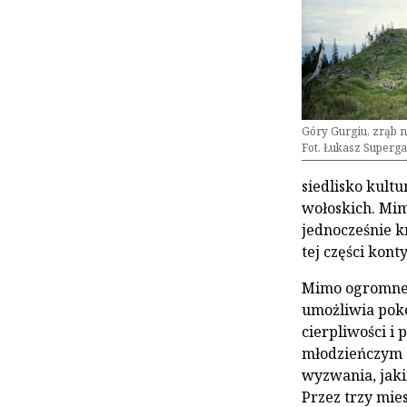
Góry Gurgiu, zrąb 
Fot. Łukasz Superg
siedlisko kult
wołoskich. Mim
jednocześnie k
tej części kont
Mimo ogromnej 
umożliwia poko
cierpliwości i
młodzieńczym z
wyzwania, jak
Przez trzy mie