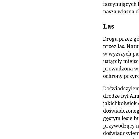
fascynujących 
nasza własna o
Las
Droga przez gó
przez las. Nat
w wyższych par
ustąpiły miejs
prowadzona w 
ochrony przyrod
Doświadczyłem
drodze był Alm
jakichkolwiek
doświadczoneg
gęstym lesie b
przywodzący na
doświadczyłem 