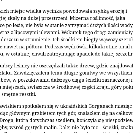
ich miejsc wielka wycinka powodowała szybką erozję i
iej skały na dużej przestrzeni. Mizerna roślinność, jaka
ce po lesie, nie była w stanie zatrzymać dużych ilości wody
wraz z lipcowymi ulewami. Wskutek tego drogi zamieniały
 deszczu w strumienie. Ich środkiem biegły wąwozy szero
ie nawet na półtora. Podczas wędrówki kilkakrotnie omal 
i, w ostatniej chwili zatrzymując upadek do takiej szczelin
uńscy leśnicy nie oszczędzali także drzew, gdzie znajdował
zlaku. Zawdzięczałem temu długie gonitwy we wszystkich
bów, w poszukiwaniu dalszego ciągu ścieżki zaznaczonej 
 miejscach, zwłaszcza w środkowej części kraju, góry pok
o smętne resztki.
awiskiem spotkałem się w ukraińskich Gorganach miesiąc
 idąc głównym grzbietem tych gór, znalazłem się na całkow
Droga, którą dotychczas szedłem, kończyła się niespodzie
by, wśród gęstych malin. Dalej nie było nic – ścieżki, znak