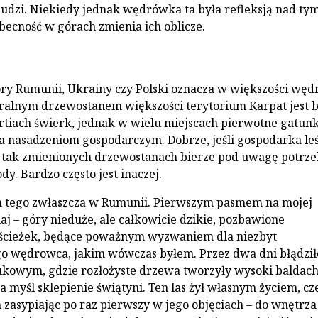
ludzi. Niekiedy jednak wędrówka ta była refleksją nad tym
becność w górach zmienia ich oblicze.
ry Rumunii, Ukrainy czy Polski oznacza w większości wę
uralnym drzewostanem większości terytorium Karpat jest b
tiach świerk, jednak w wielu miejscach pierwotne gatunk
ca nasadzeniom gospodarczym. Dobrze, jeśli gospodarka le
tak zmienionych drzewostanach bierze pod uwagę potrze
y. Bardzo często jest inaczej.
 tego zwłaszcza w Rumunii. Pierwszym pasmem na mojej
aj – góry nieduże, ale całkowicie dzikie, pozbawione
 ścieżek, będące poważnym wyzwaniem dla niezbyt
o wędrowca, jakim wówczas byłem. Przez dwa dni błądzi
ukowym, gdzie rozłożyste drzewa tworzyły wysoki baldac
 myśl sklepienie świątyni. Ten las żył własnym życiem, cz
zasypiając po raz pierwszy w jego objęciach – do wnętrza