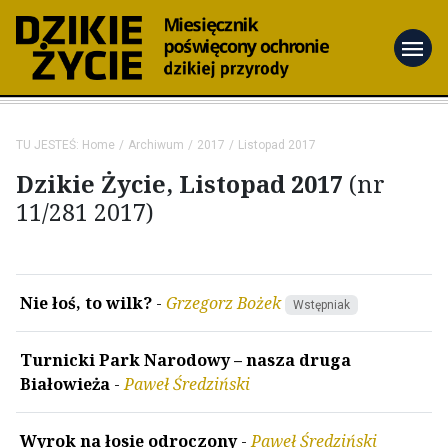
menu
TU JESTEŚ:
Home
Archiwum
2017
Listopad 2017
Dzikie Życie, Listopad 2017
(nr
11/281 2017)
Nie łoś, to wilk?
-
Grzegorz Bożek
Wstępniak
Turnicki Park Narodowy – nasza druga
Białowieża
-
Paweł Średziński
Wyrok na łosie odroczony
-
Paweł Średziński