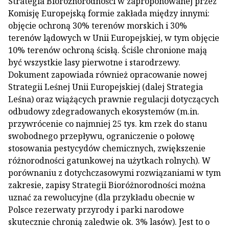
Strategia Bioróżnorodności w zaproponowanej przez
Komisję Europejską formie zakłada między innymi:
objęcie ochroną 30% terenów morskich i 30%
terenów lądowych w Unii Europejskiej, w tym objęcie
10% terenów ochroną ścisłą. Ściśle chronione mają
być wszystkie lasy pierwotne i starodrzewy.
Dokument zapowiada również opracowanie nowej
Strategii Leśnej Unii Europejskiej (dalej Strategia
Leśna) oraz wiążących prawnie regulacji dotyczących
odbudowy zdegradowanych ekosystemów (m.in.
przywrócenie co najmniej 25 tys. km rzek do stanu
swobodnego przepływu, ograniczenie o połowę
stosowania pestycydów chemicznych, zwiększenie
różnorodności gatunkowej na użytkach rolnych). W
porównaniu z dotychczasowymi rozwiązaniami w tym
zakresie, zapisy Strategii Bioróżnorodności można
uznać za rewolucyjne (dla przykładu obecnie w
Polsce rezerwaty przyrody i parki narodowe
skutecznie chronią zaledwie ok. 3% lasów). Jest to o