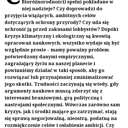
Bioróżnorodności) spełni pokładane w
niej nadzieje? Czy doprowadzi do
przyjęcia wiążących, ambitnych celów
dotyczących ochrony przyrody? Czy uda się
uchronić ją przed zakusami lobbystów? Dopóki
kryzys klimatyczny i ekologiczny są kwestią
opracowań naukowych, wszystko wydaje się być
względnie proste – mamy poważny problem
potwierdzony danymi empirycznymi,
zagrażający życiu na naszej planecie i
powinniśmy działać w taki sposób, aby go
rozwiązać lub przynajmniej zminimalizować
jego skutki. Trudności zaczynają się wtedy, gdy
argumenty naukowe muszą zderzyć się z
interesami branżowymi, grą polityczną i
nastrojami społecznymi. Wówczas zarówno sam
kryzys, jak i środki mające go zatrzymać, stają
się sprawą negocjowalną, nieostrą, podatną na
rozmiękczenie celów i osłabienie ambicji. Czy