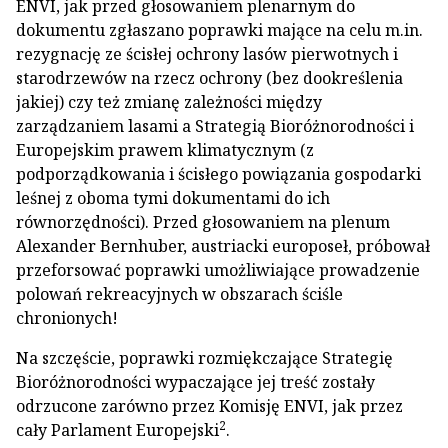
ENVI, jak przed głosowaniem plenarnym do
dokumentu zgłaszano poprawki mające na celu m.in.
rezygnację ze ścisłej ochrony lasów pierwotnych i
starodrzewów na rzecz ochrony (bez dookreślenia
jakiej) czy też zmianę zależności między
zarządzaniem lasami a Strategią Bioróżnorodności i
Europejskim prawem klimatycznym (z
podporządkowania i ścisłego powiązania gospodarki
leśnej z oboma tymi dokumentami do ich
równorzędności). Przed głosowaniem na plenum
Alexander Bernhuber, austriacki europoseł, próbował
przeforsować poprawki umożliwiające prowadzenie
polowań rekreacyjnych w obszarach ściśle
chronionych!
Na szczęście, poprawki rozmiękczające Strategię
Bioróżnorodności wypaczające jej treść zostały
odrzucone zarówno przez Komisję ENVI, jak przez
2
cały Parlament Europejski
.