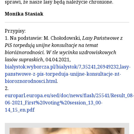
sprawi, że nasze lasy będą należycie chronione.
Monika Stasiak
Przypisy:
1. Na podstawie: M. Chołodowski,
Lasy Państwowe z
PiS torpedują unijne konsultacje na temat
bioróżnorodności. W tle wycinka uzdrowiskowych
lasów supraskich
, 04.04.2021,
bialystok.wyborcza.pl/bialystok/7,35241,26949232,lasy-
panstwowe-z-pis-torpeduja-unijne-konsultacje-nt-
bioroznorodnosci.html
.
2.
europarl.europa.eu/sed/doc/news/flash/25541/Result_08
06-2021_First%20voting%20session_13_00-
14_15_en.pdf