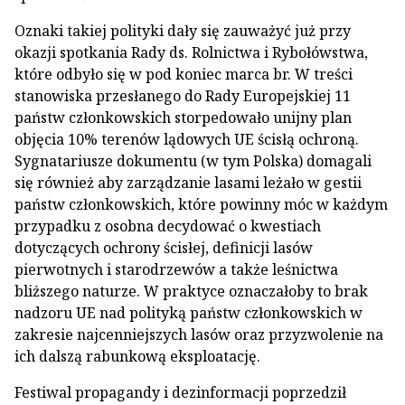
Oznaki takiej polityki dały się zauważyć już przy
okazji spotkania Rady ds. Rolnictwa i Rybołówstwa,
które odbyło się w pod koniec marca br. W treści
stanowiska przesłanego do Rady Europejskiej 11
państw członkowskich storpedowało unijny plan
objęcia 10% terenów lądowych UE ścisłą ochroną.
Sygnatariusze dokumentu (w tym Polska) domagali
się również aby zarządzanie lasami leżało w gestii
państw członkowskich, które powinny móc w każdym
przypadku z osobna decydować o kwestiach
dotyczących ochrony ścisłej, definicji lasów
pierwotnych i starodrzewów a także leśnictwa
bliższego naturze. W praktyce oznaczałoby to brak
nadzoru UE nad polityką państw członkowskich w
zakresie najcenniejszych lasów oraz przyzwolenie na
ich dalszą rabunkową eksploatację.
Festiwal propagandy i dezinformacji poprzedził