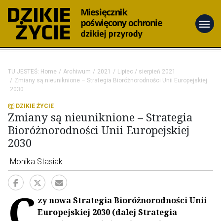
menu
TU JESTEŚ:
Home
Archiwum
2021
Lipiec / sierpień 2021
Zmiany są nieuniknione – Strategia Bioróżnorodności Unii Europejskiej
2030
DZIKIE ŻYCIE
Zmiany są nieuniknione – Strategia
Bioróżnorodności Unii Europejskiej
2030
Monika Stasiak
C
zy nowa Strategia Bioróżnorodności Unii
Europejskiej 2030 (dalej Strategia