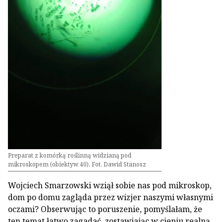
Preparat z komórką roślinną widzianą pod
mikroskopem (obiektyw 40). Fot. Dawid Stanosz
Wojciech Smarzowski wziął sobie nas pod mikroskop,
dom po domu zagląda przez wizjer naszymi własnymi
oczami? Obserwując to poruszenie, pomyślałam, że
ten temat łatwo zagadać, zostawiając w cieniu realną