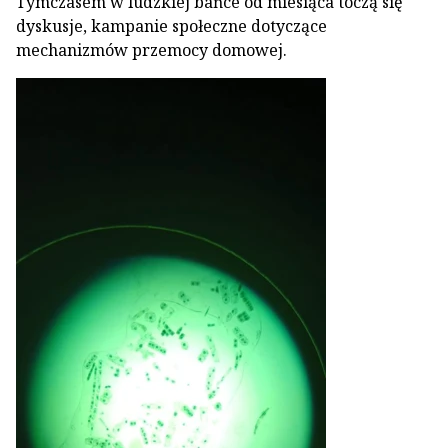
Tymczasem w ludzkiej bańce od miesiąca toczą się
dyskusje, kampanie społeczne dotyczące
mechanizmów przemocy domowej.