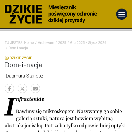
menu
TU JESTEŚ:
Home
Archiwum
2025
Gru 2025 / Stycz 2026
Dom-i-nacja
DZIKIE ŻYCIE
Dom-i-nacja
Dagmara Stanosz
I
nfracienkie
Bawimy się mikroskopem. Nazywamy go sobie
galerią sztuki, natura jest bowiem wybitną
abstrakcjonistką. Potrzeba tylko odpowiedniej optyki.