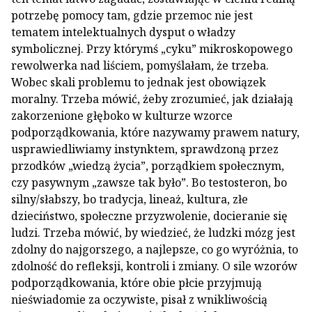
potrzebę pomocy tam, gdzie przemoc nie jest
tematem intelektualnych dysput o władzy
symbolicznej. Przy którymś „cyku” mikroskopowego
rewolwerka nad liściem, pomyślałam, że trzeba.
Wobec skali problemu to jednak jest obowiązek
moralny. Trzeba mówić, żeby zrozumieć, jak działają
zakorzenione głęboko w kulturze wzorce
podporządkowania, które nazywamy prawem natury,
usprawiedliwiamy instynktem, sprawdzoną przez
przodków „wiedzą życia”, porządkiem społecznym,
czy pasywnym „zawsze tak było”. Bo testosteron, bo
silny/słabszy, bo tradycja, lineaż, kultura, złe
dzieciństwo, społeczne przyzwolenie, docieranie się
ludzi. Trzeba mówić, by wiedzieć, że ludzki mózg jest
zdolny do najgorszego, a najlepsze, co go wyróżnia, to
zdolność do refleksji, kontroli i zmiany. O sile wzorów
podporządkowania, które obie płcie przyjmują
nieświadomie za oczywiste, pisał z wnikliwością