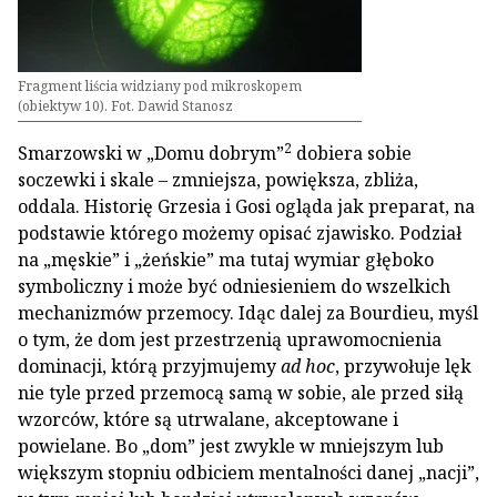
Fragment liścia widziany pod mikroskopem
(obiektyw 10). Fot. Dawid Stanosz
2
Smarzowski w „Domu dobrym”
dobiera sobie
soczewki i skale – zmniejsza, powiększa, zbliża,
oddala. Historię Grzesia i Gosi ogląda jak preparat, na
podstawie którego możemy opisać zjawisko. Podział
na „męskie” i „żeńskie” ma tutaj wymiar głęboko
symboliczny i może być odniesieniem do wszelkich
mechanizmów przemocy. Idąc dalej za Bourdieu, myśl
o tym, że dom jest przestrzenią uprawomocnienia
dominacji, którą przyjmujemy
ad hoc
, przywołuje lęk
nie tyle przed przemocą samą w sobie, ale przed siłą
wzorców, które są utrwalane, akceptowane i
powielane. Bo „dom” jest zwykle w mniejszym lub
większym stopniu odbiciem mentalności danej „nacji”,