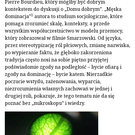
Pierre Bourdieu, który mógłby być dobrym
kontekstem do dyskusji o „Domu dobrym”. „Męska
1
dominacja”
autora to studium socjologiczne, które
pomaga zrozumieć skalę, konteksty, a przede
wszystkim współuczestnictwo w modelu przemocy,
który zobrazował w filmie Smarzowski. Od języka,
przez stereotypizację ról płciowych, zmianę nazwiska,
po wypieranie faktu, że głęboko zakorzeniona
tradycja często nosi na sobie piętno przyjętej
podświadomie zgody na podległość – bycie ofiarą i
zgody na dominację – bycie katem. Nierzadkie
poczucie wstydu, zażenowania, wyparcia,
niezrozumienia własnych zachowań w jednej i
drugiej roli, pokazuje, że tego tematu nie da się
poznać bez „mikroskopu” i wiedzy.