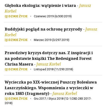
Głęboka ekologia: wątpienie i wiara
-
Janusz
Korbel
DZIKIE ŻYCIE
•
Czerwiec 2019 (6/300 2019)
Buddyjski pogląd na ochronę przyrody
-
Janusz
Korbel
DZIKIE ŻYCIE
•
Marzec 2019 (3/297 2019)
Prawdziwy kryzys dotyczy nas. Z inspiracji i
na podstawie książki The Redesigned Forest
Chrisa Masera
-
Janusz Korbel
DZIKIE ŻYCIE
•
Listopad 2018 (11/293 2018)
Wycieczka po XIX-wiecznej Puszczy Bolesława
Łaszczyńskiego. Wspomnienia z wycieczki w
roku 1883 (fragmenty)
-
Janusz Korbel
DZIKIE ŻYCIE
•
Gru 2017 / Stycz 2018 (12-1/282-283 2017-
2018)