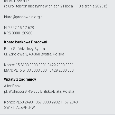
tel. 501 285 417
(biuro i telefon nieczynne w dniach 21 lipca – 10 sierpnia 2026 r.)
biuro@pracownia.org.pl
NIP 547-15-17-679
KRS 0000120960
Konto bankowe Pracowni
Bank Spółdzielczy Bystra
ul. Zdrojowa 3, 43-360 Bystra, Polska
Konto: 15 8133 0003 0001 0429 2000 0001
IBAN: PL15 8133 0003 0001 0429 2000 0001
Wpłaty z zagranicy
Alior Bank
pl. Wolności 9, 43-300 Bielsko-Biała, Polska
Konto: PL60 2490 1057 0000 9902 1167 2340
SWIFT: ALBPPLPW