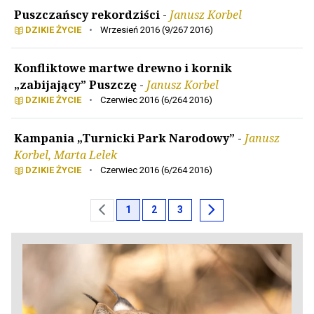
Puszczańscy rekordziści
-
Janusz Korbel
DZIKIE ŻYCIE
•
Wrzesień 2016 (9/267 2016)
Konfliktowe martwe drewno i kornik
„zabijający” Puszczę
-
Janusz Korbel
DZIKIE ŻYCIE
•
Czerwiec 2016 (6/264 2016)
Kampania „Turnicki Park Narodowy”
-
Janusz
Korbel, Marta Lelek
DZIKIE ŻYCIE
•
Czerwiec 2016 (6/264 2016)
chevron_left
chevron_right
1
2
3