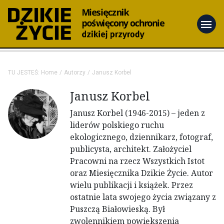
menu
TU JESTEŚ:
Home
Autorzy
Janusz Korbel
Janusz Korbel
Janusz Korbel
(1946-2015) – jeden z
liderów polskiego ruchu
ekologicznego, dziennikarz, fotograf,
publicysta, architekt. Założyciel
Pracowni na rzecz Wszystkich Istot
oraz Miesięcznika Dzikie Życie. Autor
wielu publikacji i książek. Przez
ostatnie lata swojego życia związany z
Puszczą Białowieską. Był
zwolennikiem powiększenia