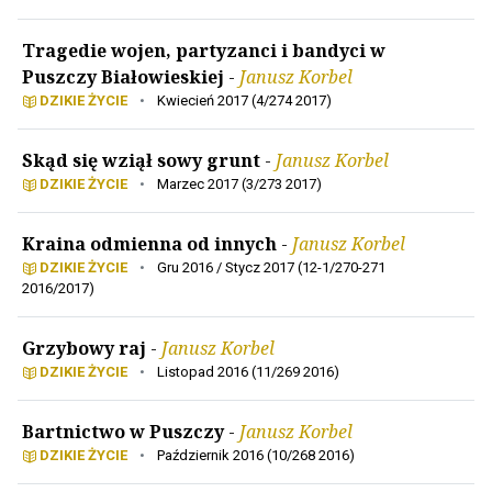
Tragedie wojen, partyzanci i bandyci w
Puszczy Białowieskiej
-
Janusz Korbel
DZIKIE ŻYCIE
•
Kwiecień 2017 (4/274 2017)
Skąd się wziął sowy grunt
-
Janusz Korbel
DZIKIE ŻYCIE
•
Marzec 2017 (3/273 2017)
Kraina odmienna od innych
-
Janusz Korbel
DZIKIE ŻYCIE
•
Gru 2016 / Stycz 2017 (12-1/270-271
2016/2017)
Grzybowy raj
-
Janusz Korbel
DZIKIE ŻYCIE
•
Listopad 2016 (11/269 2016)
Bartnictwo w Puszczy
-
Janusz Korbel
DZIKIE ŻYCIE
•
Październik 2016 (10/268 2016)