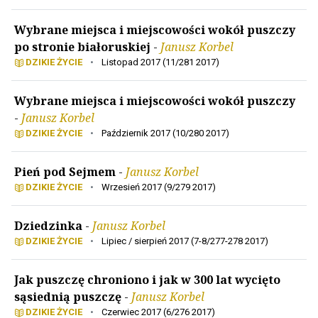
Wybrane miejsca i miejscowości wokół puszczy
po stronie białoruskiej
-
Janusz Korbel
DZIKIE ŻYCIE
•
Listopad 2017 (11/281 2017)
Wybrane miejsca i miejscowości wokół puszczy
-
Janusz Korbel
DZIKIE ŻYCIE
•
Październik 2017 (10/280 2017)
Pień pod Sejmem
-
Janusz Korbel
DZIKIE ŻYCIE
•
Wrzesień 2017 (9/279 2017)
Dziedzinka
-
Janusz Korbel
DZIKIE ŻYCIE
•
Lipiec / sierpień 2017 (7-8/277-278 2017)
Jak puszczę chroniono i jak w 300 lat wycięto
sąsiednią puszczę
-
Janusz Korbel
DZIKIE ŻYCIE
•
Czerwiec 2017 (6/276 2017)