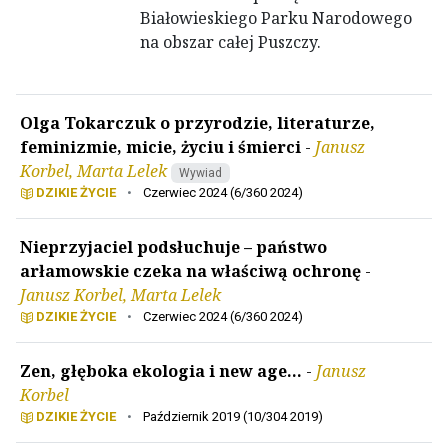
Białowieskiego Parku Narodowego
na obszar całej Puszczy.
Olga Tokarczuk o przyrodzie, literaturze,
feminizmie, micie, życiu i śmierci
-
Janusz
Korbel, Marta Lelek
Wywiad
DZIKIE ŻYCIE
•
Czerwiec 2024 (6/360 2024)
Nieprzyjaciel podsłuchuje – państwo
arłamowskie czeka na właściwą ochronę
-
Janusz Korbel, Marta Lelek
DZIKIE ŻYCIE
•
Czerwiec 2024 (6/360 2024)
Zen, głęboka ekologia i new age…
-
Janusz
Korbel
DZIKIE ŻYCIE
•
Październik 2019 (10/304 2019)