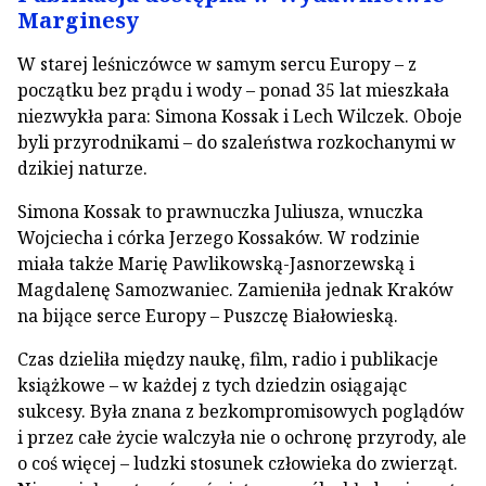
Marginesy
W starej leśniczówce w samym sercu Europy – z
początku bez prądu i wody – ponad 35 lat mieszkała
niezwykła para: Simona Kossak i Lech Wilczek. Oboje
byli przyrodnikami – do szaleństwa rozkochanymi w
dzikiej naturze.
Simona Kossak to prawnuczka Juliusza, wnuczka
Wojciecha i córka Jerzego Kossaków. W rodzinie
miała także Marię Pawlikowską-Jasnorzewską i
Magdalenę Samozwaniec. Zamieniła jednak Kraków
na bijące serce Europy – Puszczę Białowieską.
Czas dzieliła między naukę, film, radio i publikacje
książkowe – w każdej z tych dziedzin osiągając
sukcesy. Była znana z bezkompromisowych poglądów
i przez całe życie walczyła nie o ochronę przyrody, ale
o coś więcej – ludzki stosunek człowieka do zwierząt.