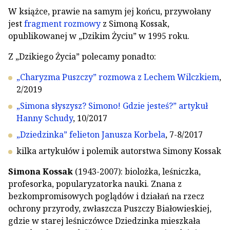
W książce, prawie na samym jej końcu, przywołany
jest
fragment rozmowy
z Simoną Kossak,
opublikowanej w „Dzikim Życiu” w 1995 roku.
Z „Dzikiego Życia” polecamy ponadto:
„Charyzma Puszczy” rozmowa z Lechem Wilczkiem
,
2/2019
„Simona słyszysz? Simono! Gdzie jesteś?” artykuł
Hanny Schudy
, 10/2017
„Dziedzinka” felieton Janusza Korbela
, 7-8/2017
kilka artykułów i polemik autorstwa Simony Kossak
Simona Kossak
(1943-2007): biolożka, leśniczka,
profesorka, popularyzatorka nauki. Znana z
bezkompromisowych poglądów i działań na rzecz
ochrony przyrody, zwłaszcza Puszczy Białowieskiej,
gdzie w starej leśniczówce Dziedzinka mieszkała