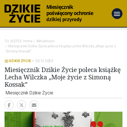
menu
TU JESTEŚ:
Home
Aktualności
Miesięcznik Dzikie Życie poleca książkę Lecha Wilczka „Moje życie z
Simoną Kossak”
DZIKIE ŻYCIE
20.12.2023
Miesięcznik Dzikie Życie poleca książkę
Lecha Wilczka „Moje życie z Simoną
Kossak”
Miesięcznik Dzikie Życie