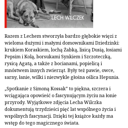
Razem z Lechem stworzyła bardzo głębokie więzi z
wieloma dużymi i małymi domownikami Dziedzinki:
krukiem Koraskiem, lochą Żabką, lisicą Dusią, łosiami
Pepsim i Kolą, borsukami Synkiem i Szczoteczką,
rysicą Agatą, a także z bocianami, popielicą i
mnóstwem innych zwierząt. Były też pawie, owce,
sarny, łanie, wilki i niezwykle głośna oślica Hepunia.
„Spotkanie z Simoną Kossak” to piękna, szczera i
wciągająca opowieść o fascynującym życiu na łonie
przyrody. Wyjątkowe zdjęcia Lecha Wilczka
dokumentują trzydzieści pięć lat wspólnego życia i
wspólnych fascynacji. Dzięki tej książce każdy ma
wstęp do tego magicznego świata.