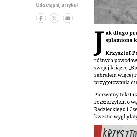
Udostępnij artykuł
J
ak długo pra
splamiona k
Krzysztof P
różnych powodów t
swojej książce „B
zebrałem więcej r
przygotowania duż
Pierwotny tekst 
rozszerzyłem o wą
Radzieckiego i Cz
kwestie wyglądały