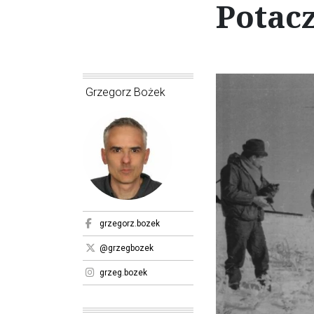
Potac
Grzegorz Bożek
grzegorz.bozek
@grzegbozek
grzeg.bozek