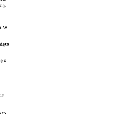
ią.
i. W
nięto
łę o
m
ie
 to