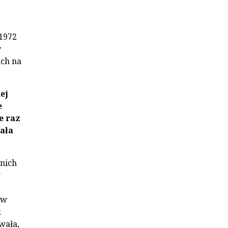
 1972
y
ach na
ej
e
e raz
rała
 nich
w
 w
k
wała,