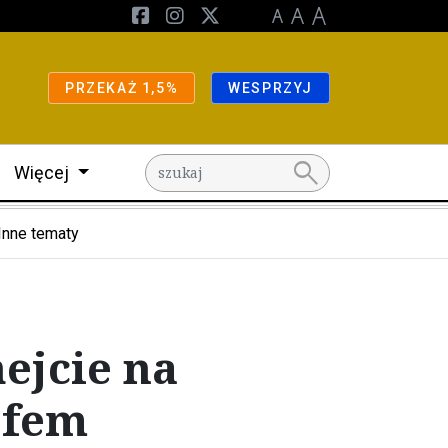
PRZEKAŻ 1,5%
WESPRZYJ
search
Więcej
Inne tematy
hejcie na
ofem