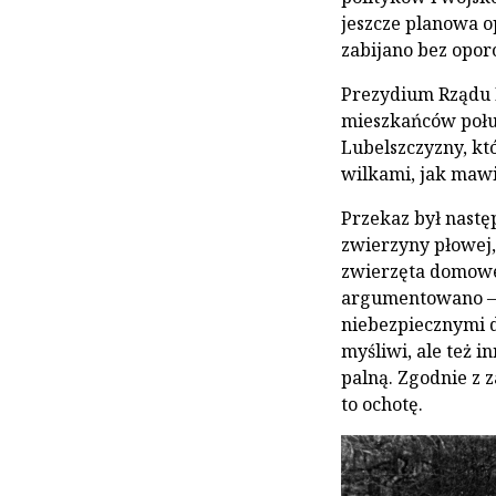
jeszcze planowa o
zabijano bez opor
Prezydium Rządu 
mieszkańców połud
Lubelszczyzny, któ
wilkami, jak mawi
Przekaz był nastę
zwierzyny płowej,
zwierzęta domowe
argumentowano – 
niebezpiecznymi d
myśliwi, ale też 
palną. Zgodnie z 
to ochotę.