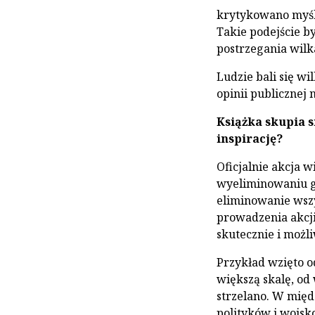
krytykowano myśli
Takie podejście 
postrzegania wilk
Ludzie bali się w
opinii publicznej 
Książka skupia s
inspirację?
Oficjalnie akcja w
wyeliminowaniu 
eliminowanie wsz
prowadzenia akcji
skutecznie i możl
Przykład wzięto o
większą skalę, od 
strzelano. W międ
polityków i wojsk