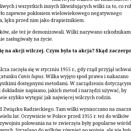
wych i wszystkich innych likwidujących wilki za to, co rob
było zapewne pokłosiem wielowiekowego negatywnego
a, lęku przed nim jako drapieżnikiem.
ilków, ale też je demonizowali. Wilki nazywano szkodnikam
nie zasługiwały na życie.
ię na akcji wilczej. Czym była ta akcja? Skąd zaczerp
ilcza zaczęła się w styczniu 1955 r., gdy rząd przyjął uchwa
gatunku
Canis lupus
. Wilka wyjęto spod prawa i nakazano
ystkimi dostępnymi metodami. W zarządzeniu dotyczący
 dokładnie napisano, jakich metod i narzędzi używać, by
iwie szybko wytępić jak najwięcej wilczych rodzin.
d Związku Radzieckiego. Tam wilki wyniszczano na znaczn
wielu lat. Oczywiście w Polsce przed 1955 r. też do wilków
zywojniu polowania na te zwierzęta były popularne wśród
owych. Strzelano do wilków również po wojnie, ale nie była