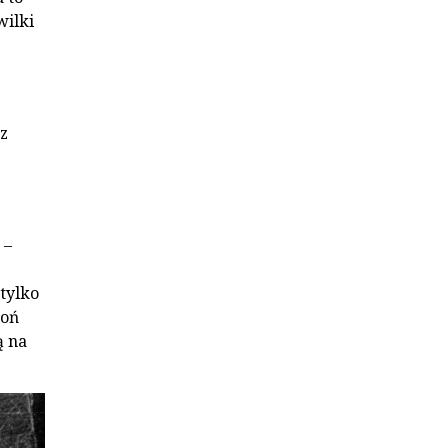
wilki
 z
 –
tylko
roń
ą na