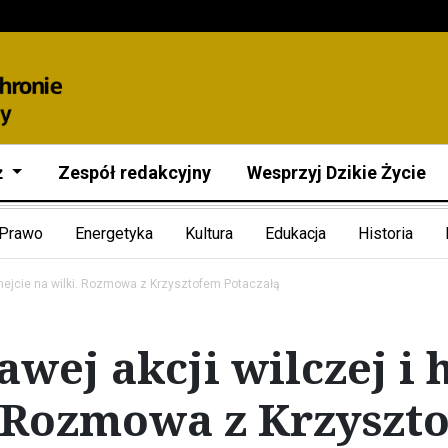
ż
Zespół redakcyjny
Wesprzyj Dzikie Życie
Prawo
Energetyka
Kultura
Edukacja
Historia
i hejcie na wilki. Rozmowa z Krzysztofem Potaczałą
wej akcji wilczej i 
. Rozmowa z Krzyszt