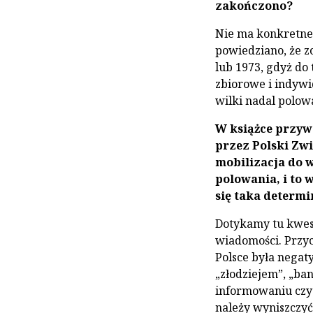
zakończono?
Nie ma konkretnej
powiedziano, że z
lub 1973, gdyż do
zbiorowe i indyw
wilki nadal polowa
W książce przyw
przez Polski Zw
mobilizacja do w
polowania, i to 
się taka determi
Dotykamy tu kwest
wiadomości. Przyc
Polsce była negat
„złodziejem”, „ba
informowaniu czyte
należy wyniszczyć