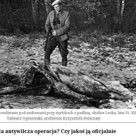
trzeliwano pod ambonami przy nęciskach z padliną, okolice Leska, lata 50. XX 
Tadeusz Ogonowski, archiwum Krzysztofa Potaczały
ta antywilcza operacja? Czy jakoś ją oficjalnie