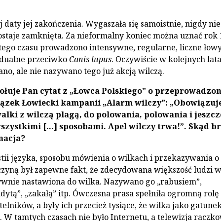
 daty jej zakończenia. Wygaszała się samoistnie, nigdy nie
ostaje zamknięta. Za nieformalny koniec można uznać rok
 tego czasu prowadzono intensywne, regularne, liczne łow
idualne przeciwko
Canis lupus
. Oczywiście w kolejnych lat
no, ale nie nazywano tego już akcją wilczą.
ołuje Pan cytat z „Łowca Polskiego” o przeprowadzon
iązek Łowiecki kampanii „Alarm wilczy”: „Obowiązuj
alki z wilczą plagą, do polowania, polowania i jeszcz
wszystkimi […] sposobami. Apel wilczy trwa!”. Skąd b
nacja?
ii języka, sposobu mówienia o wilkach i przekazywania o
zyną był zapewne fakt, że zdecydowana większość ludzi 
ywnie nastawiona do wilka. Nazywano go „rabusiem”,
ndytą”, „zakałą” itp. Ówczesna prasa spełniła ogromną rolę
lników, a były ich przecież tysiące, że wilka jako gatune
. W tamtych czasach nie było Internetu, a telewizja raczko