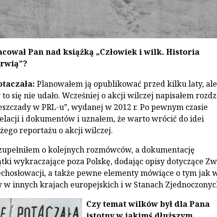
cował Pan nad książką „Człowiek i wilk. Historia
rwią”?
otaczała:
Planowałem ją opublikować przed kilku laty, ale
o się nie udało. Wcześniej o akcji wilczej napisałem rozdz
ieszczady w PRL-u”, wydanej w 2012 r. Po pewnym czasie
elacji i dokumentów i uznałem, że warto wrócić do idei
ego reportażu o akcji wilczej.
uzupełniłem o kolejnych rozmówców, a dokumentację
tki wykraczające poza Polskę, dodając opisy dotyczące Z
echosłowacji, a także pewne elementy mówiące o tym jak w
 w innych krajach europejskich i w Stanach Zjednoczonyc
Czy temat wilków był dla Pana
istotny w jakimś dłuższym