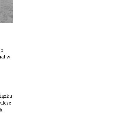
 z
iał w
wiązku
ilcze
h.