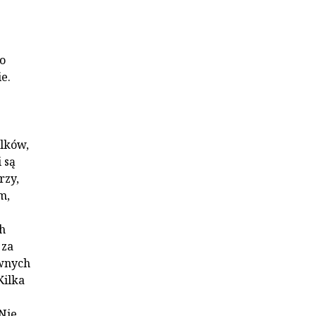
o
e.
ilków,
 są
rzy,
m,
ch
 za
ywnych
Kilka
Nie