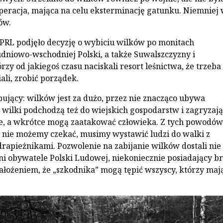
peracja, mająca na celu eksterminację gatunku. Niemniej 
ów.
PRL podjęło decyzję o wybiciu wilków po monitach
niowo-wschodniej Polski, a także Suwalszczyzny i
rzy od jakiegoś czasu naciskali resort leśnictwa, że trzeba
ali, zrobić porządek.
pujący: wilków jest za dużo, przez nie znacząco ubywa
 wilki podchodzą też do wiejskich gospodarstw i zagryzają
, a wkrótce mogą zaatakować człowieka. Z tych powodów
nie możemy czekać, musimy wystawić ludzi do walki z
rapieżnikami. Pozwolenie na zabijanie wilków dostali nie 
inni obywatele Polski Ludowej, niekoniecznie posiadający b
założeniem, że „szkodnika” mogą tępić wszyscy, którzy maj