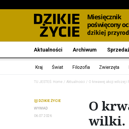
Aktualności
Archiwum
Sprzeda
Kraj
Świat
Filozofia
Zwierzęta
TU JESTEŚ:
Home
Aktualności
O krwawej akcji wilczej 
O krwa
DZIKIE ŻYCIE
WYWIAD
wilki
06.07.2026