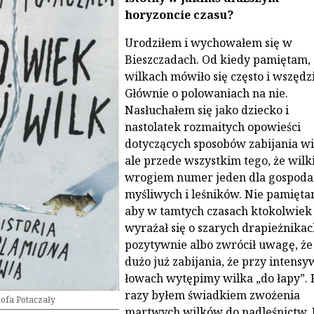
horyzoncie czasu?
Urodziłem i wychowałem się w
Bieszczadach. Od kiedy pamiętam, 
wilkach mówiło się często i wszędzi
Głównie o polowaniach na nie.
Nasłuchałem się jako dziecko i
nastolatek rozmaitych opowieści
dotyczących sposobów zabijania w
ale przede wszystkim tego, że wilki
wrogiem numer jeden dla gospoda
myśliwych i leśników. Nie pamięta
aby w tamtych czasach ktokolwiek
wyrażał się o szarych drapieżnika
pozytywnie albo zwrócił uwagę, że
dużo już zabijania, że przy intens
łowach wytępimy wilka „do łapy”. 
razy byłem świadkiem zwożenia
ofa Potaczały
martwych wilków do nadleśnictw. 