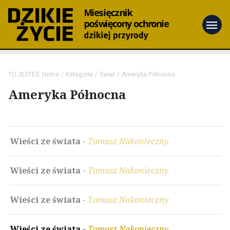
menu
TU JESTEŚ:
Home
Kategorie
Świat
Ameryka Północna
Ameryka Północna
Wieści ze świata
-
Tomasz Nakonieczny
Wieści ze świata
-
Tomasz Nakonieczny
Wieści ze świata
-
Tomasz Nakonieczny
Wieści ze świata
-
Tomasz Nakonieczny