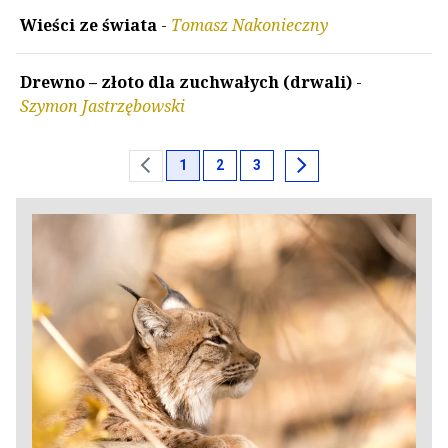
Wieści ze świata
-
Tomasz Nakonieczny
Drewno – złoto dla zuchwałych (drwali)
-
Szymon Jastrzębowski
chevron_left
chevron_right
1
2
3