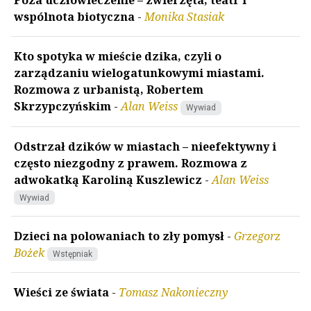
Poza uczłowieczenie – zwierzęta, teatr i
wspólnota biotyczna
-
Monika Stasiak
Kto spotyka w mieście dzika, czyli o
zarządzaniu wielogatunkowymi miastami.
Rozmowa z urbanistą, Robertem
Skrzypczyńskim
-
Alan Weiss
Wywiad
Odstrzał dzików w miastach – nieefektywny i
często niezgodny z prawem. Rozmowa z
adwokatką Karoliną Kuszlewicz
-
Alan Weiss
Wywiad
Dzieci na polowaniach to zły pomysł
-
Grzegorz
Bożek
Wstępniak
Wieści ze świata
-
Tomasz Nakonieczny