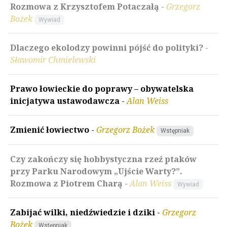
Rozmowa z Krzysztofem Potaczałą
-
Grzegorz
Bożek
Wywiad
Dlaczego ekolodzy powinni pójść do polityki?
-
Sławomir Chmielewski
Prawo łowieckie do poprawy – obywatelska
inicjatywa ustawodawcza
-
Alan Weiss
Zmienić łowiectwo
-
Grzegorz Bożek
Wstępniak
Czy zakończy się hobbystyczna rzeź ptaków
przy Parku Narodowym „Ujście Warty?”.
Rozmowa z Piotrem Charą
-
Alan Weiss
Wywiad
Zabijać wilki, niedźwiedzie i dziki
-
Grzegorz
Bożek
Wstępniak