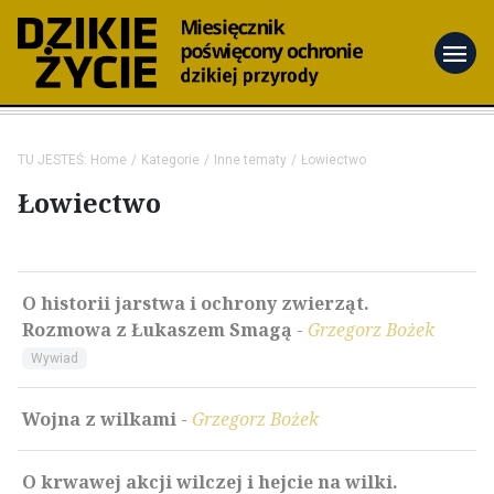
menu
TU JESTEŚ:
Home
Kategorie
Inne tematy
Łowiectwo
Łowiectwo
O historii jarstwa i ochrony zwierząt.
Rozmowa z Łukaszem Smagą
-
Grzegorz Bożek
Wywiad
Wojna z wilkami
-
Grzegorz Bożek
O krwawej akcji wilczej i hejcie na wilki.