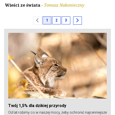
Wieści ze świata
-
Tomasz Nakonieczny
chevron_left
chevron_right
1
2
3
Twój 1,5% dla dzikiej przyrody
Od lat robimy co w naszej mocy, żeby ochronić najcenniejsze