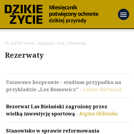
menu
TU JESTEŚ:
Home
Kategorie
Kraj
Rezerwaty
Rezerwaty
Ustawowe bezprawie – studium przypadku na
przykładzie „Lex Romowicz”
-
Łukasz Bartuszek
Rezerwat Las Bielański zagrożony przez
wielką inwestycję sportową
-
Regina Skibińska
Stanowisko w sprawie reformowania