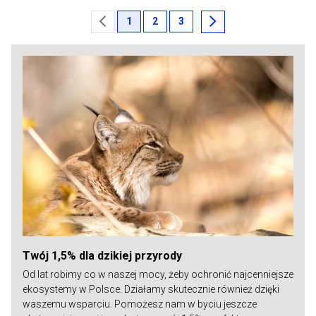
chevron_left
chevron_right
1
2
3
Twój 1,5% dla dzikiej przyrody
Od lat robimy co w naszej mocy, żeby ochronić najcenniejsze
ekosystemy w Polsce. Działamy skutecznie również dzięki
waszemu wsparciu. Pomożesz nam w byciu jeszcze