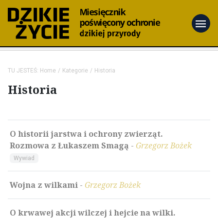
menu
TU JESTEŚ:
Home
Kategorie
Historia
Historia
O historii jarstwa i ochrony zwierząt.
Rozmowa z Łukaszem Smagą
-
Grzegorz Bożek
Wywiad
Wojna z wilkami
-
Grzegorz Bożek
O krwawej akcji wilczej i hejcie na wilki.