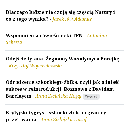
Dlaczego ludzie nie czują się częścią Natury i
co z tego wynika?
-
Jacek 木人Adamus
Wspomnienia rówieśniczki TPN
-
Antonina
Sebesta
Odejście tytana. Żegnamy Wołodymyra Borejkę
-
Krzysztof Wojciechowski
Odrodzenie szkockiego żbika, czyli jak odnieść
sukces w reintrodukcji. Rozmowa z Davidem
Barclayem
-
Anna Zielińska-Hoşaf
Wywiad
Brytyjski tygrys – szkocki żbik na granicy
przetrwania
-
Anna Zielińska-Hoşaf