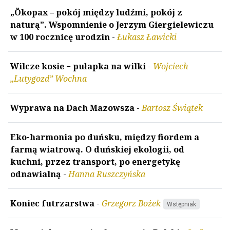
„Ökopax – pokój między ludźmi, pokój z
naturą”. Wspomnienie o Jerzym Giergielewiczu
w 100 rocznicę urodzin
-
Łukasz Ławicki
Wilcze kosie − pułapka na wilki
-
Wojciech
„Lutygozd” Wochna
Wyprawa na Dach Mazowsza
-
Bartosz Świątek
Eko-harmonia po duńsku, między fiordem a
farmą wiatrową. O duńskiej ekologii, od
kuchni, przez transport, po energetykę
odnawialną
-
Hanna Ruszczyńska
Koniec futrzarstwa
-
Grzegorz Bożek
Wstępniak