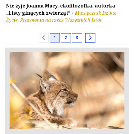
Nie żyje Joanna Macy, ekofilozofka, autorka
„Listy ginących zwierząt”
-
Miesięcznik Dzikie
Życie, Pracownia na rzecz Wszystkich Istot
chevron_left
chevron_right
1
2
3