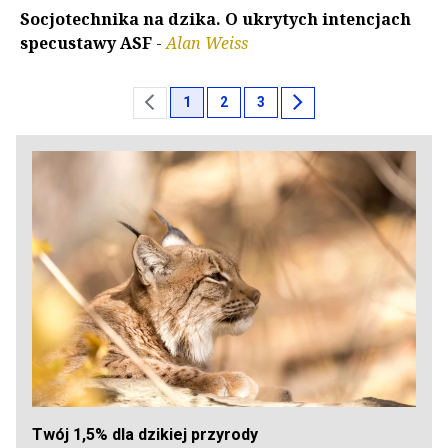
Socjotechnika na dzika. O ukrytych intencjach
specustawy ASF
-
Alan Weiss
chevron_left
chevron_right
1
2
3
Twój 1,5% dla dzikiej przyrody