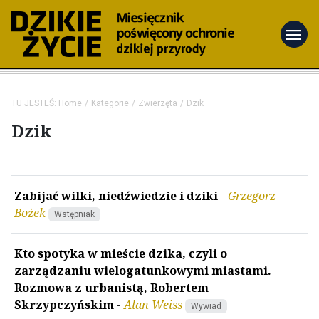
menu
TU JESTEŚ:
Home
Kategorie
Zwierzęta
Dzik
Dzik
Zabijać wilki, niedźwiedzie i dziki
-
Grzegorz
Bożek
Wstępniak
Kto spotyka w mieście dzika, czyli o
zarządzaniu wielogatunkowymi miastami.
Rozmowa z urbanistą, Robertem
Skrzypczyńskim
-
Alan Weiss
Wywiad