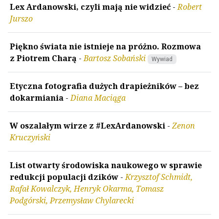
Lex Ardanowski, czyli mają nie widzieć
-
Robert
Jurszo
Piękno świata nie istnieje na próżno. Rozmowa
z Piotrem Charą
-
Bartosz Sobański
Wywiad
Etyczna fotografia dużych drapieżników – bez
dokarmiania
-
Diana Maciąga
W oszalałym wirze z #LexArdanowski
-
Zenon
Kruczyński
List otwarty środowiska naukowego w sprawie
redukcji populacji dzików
-
Krzysztof Schmidt,
Rafał Kowalczyk, Henryk Okarma, Tomasz
Podgórski, Przemysław Chylarecki