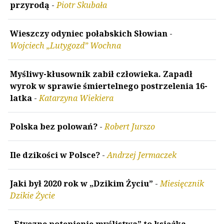
przyrodą
-
Piotr Skubała
Wieszczy odyniec połabskich Słowian
-
Wojciech „Lutygozd” Wochna
Myśliwy-kłusownik zabił człowieka. Zapadł
wyrok w sprawie śmiertelnego postrzelenia 16-
latka
-
Katarzyna Wiekiera
Polska bez polowań?
-
Robert Jurszo
Ile dzikości w Polsce?
-
Andrzej Jermaczek
Jaki był 2020 rok w „Dzikim Życiu”
-
Miesięcznik
Dzikie Życie
„Etyczne potępienie myślistwa” to książka