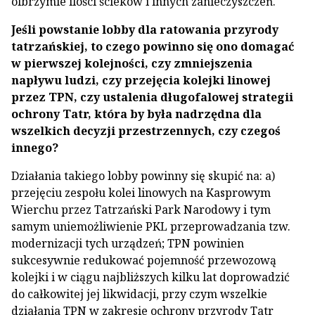
olbrzymie ilości ścieków i innych zanieczyszczeń.
Jeśli powstanie lobby dla ratowania przyrody
tatrzańskiej, to czego powinno się ono domagać
w pierwszej kolejności, czy zmniejszenia
napływu ludzi, czy przejęcia kolejki linowej
przez TPN, czy ustalenia długofalowej strategii
ochrony Tatr, która by była nadrzędna dla
wszelkich decyzji przestrzennych, czy czegoś
innego?
Działania takiego lobby powinny się skupić na: a)
przejęciu zespołu kolei linowych na Kasprowym
Wierchu przez Tatrzański Park Narodowy i tym
samym uniemożliwienie PKL przeprowadzania tzw.
modernizacji tych urządzeń; TPN powinien
sukcesywnie redukować pojemność przewozową
kolejki i w ciągu najbliższych kilku lat doprowadzić
do całkowitej jej likwidacji, przy czym wszelkie
działania TPN w zakresie ochrony przyrody Tatr