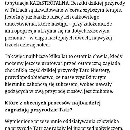
to sytuacja KATASTROFALNA. Resztki dzikiej przyrody
w Tatrach są likwidowane w coraz szybszym tempie.
Jesteśmy już bardzo bliscy ich całkowitego
unicestwienia, które nastąpi – przy założeniu, że
antropopresja utrzyma się na dotychczasowym
poziomie – w ciągu następnych dwóch, najwyżej
trzech dziesięcioleci.
Tak więc najbliższe kilka lat to ostatnia chwila, kiedy
możemy jeszcze uratować przed ostateczną zagładą
choć nikłą część dzikiej przyrody Tatr. Niestety,
prawdopodobieństwo, że nasze wysiłki w tym
kierunku zakończą się sukcesem, wobec nawały
godzących w ową przyrodę ciosów, jest znikome.
Które z obecnych procesów najbardziej
zagrażają przyrodzie Tatr?
Wymienione przeze mnie oddziaływania człowieka
na przyrodę Tatr zagrażały jej już przed półwieczem,