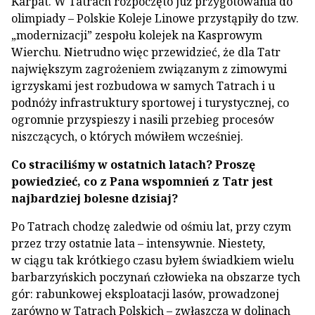
Karpat. W Tatrach rozpoczęto już przygotowania do
olimpiady – Polskie Koleje Linowe przystąpiły do tzw.
„modernizacji” zespołu kolejek na Kasprowym
Wierchu. Nietrudno więc przewidzieć, że dla Tatr
największym zagrożeniem związanym z zimowymi
igrzyskami jest rozbudowa w samych Tatrach i u
podnóży infrastruktury sportowej i turystycznej, co
ogromnie przyspieszy i nasili przebieg procesów
niszczących, o których mówiłem wcześniej.
Co straciliśmy w ostatnich latach? Proszę
powiedzieć, co z Pana wspomnień z Tatr jest
najbardziej bolesne dzisiaj?
Po Tatrach chodzę zaledwie od ośmiu lat, przy czym
przez trzy ostatnie lata – intensywnie. Niestety,
w ciągu tak krótkiego czasu byłem świadkiem wielu
barbarzyńskich poczynań człowieka na obszarze tych
gór: rabunkowej eksploatacji lasów, prowadzonej
zarówno w Tatrach Polskich – zwłaszcza w dolinach