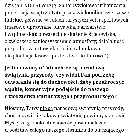
dziś ją UNICESTWIAJĄ. Są to: żywiołowa urbanizacja;
penetracja wnętrza Tatr przez wielomilionowe rzesze
ludzkie, głównie w celach turystycznych i sportowych
(masowo uprawiane turystyka, narciarstwo
i wspinaczka); powszechne skażenie środowiska,
a zwłaszcza zanieczyszczenie atmosfery; działalność
gospodarcza człowieka (m.in. rabunkowa
eksploatacja lasów i pasterstwo „kulturowe”).
Jeśli mówimy o Tatrach, że są narodową
świątynią przyrody, czy widzi Pan potrzebę
odwołania się do duchowości, żeby przekroczyć
wąskie, komercyjne podejście do naszego
dziedzictwa kulturowego i przyrodniczego?
Niestety, Tatry
nie są
narodową świątynią przyrody,
choć oczywiście takową świątynię powinny stanowić.
Myślę, że głęboka duchowość powinna leżeć
u podstaw całego naszego stosunku do otaczającego