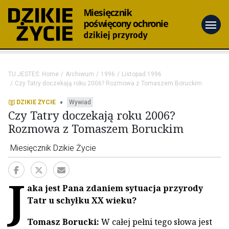
menu
TU JESTEŚ:
Home
Archiwum
1996
Listopad 1996
Czy Tatry doczekają roku 2006? Rozmowa z Tomaszem Boruckim
•
DZIKIE ŻYCIE
Wywiad
Czy Tatry doczekają roku 2006?
Rozmowa z Tomaszem Boruckim
Miesięcznik Dzikie Życie
J
aka jest Pana zdaniem sytuacja przyrody
Tatr u schyłku XX wieku?
Tomasz Borucki:
W całej pełni tego słowa jest