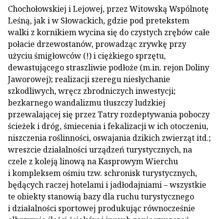
Chochołowskiej i Lejowej, przez Witowską Wspólnotę
Leśną, jak i w Słowackich, gdzie pod pretekstem
walki z kornikiem wycina się do czystych zrębów całe
połacie drzewostanów, prowadząc zrywkę przy
użyciu śmigłowców (!) i ciężkiego sprzętu,
dewastującego straszliwie podłoże (m.in. rejon Doliny
Jaworowej); realizacji szeregu niesłychanie
szkodliwych, wręcz zbrodniczych inwestycji;
bezkarnego wandalizmu tłuszczy ludzkiej
przewalającej się przez Tatry rozdeptywania poboczy
ścieżek i dróg, śmiecenia i fekalizacji w ich otoczeniu,
niszczenia roślinności, oswajania dzikich zwierząt itd.;
wreszcie działalności urządzeń turystycznych, na
czele z koleją linową na Kasprowym Wierchu
i kompleksem ośmiu tzw. schronisk turystycznych,
będących raczej hotelami i jadłodajniami – wszystkie
te obiekty stanowią bazy dla ruchu turystycznego
i działalności sportowej produkując równocześnie