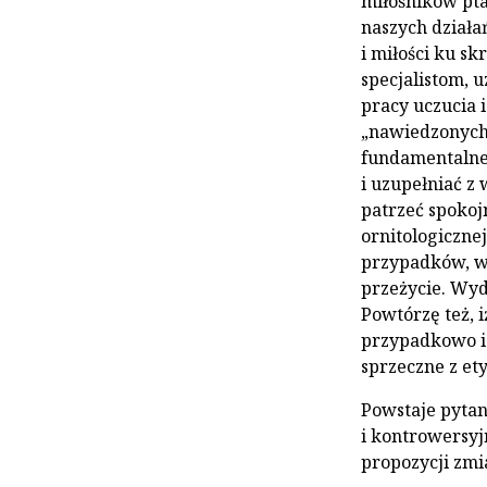
miłośników pta
naszych działa
i miłości ku s
specjalistom,
pracy uczucia 
„nawiedzonych”
fundamentalne,
i uzupełniać z 
patrzeć spokoj
ornitologicznej
przypadków, w 
przeżycie. Wyda
Powtórzę też, 
przypadkowo i 
sprzeczne z et
Powstaje pytan
i kontrowersyj
propozycji zm