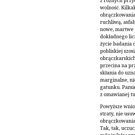
z różnych przy
wolność. Kilka
obrączkowania 
ruchliwą, asfa
nowe, martwe p
dokładnego lic
życie badania o
pobliskiej szo
obrączkarskich
przecina na pr
skłania do uzn
marginalne, ni
gatunku. Pamię
z omawianej tu
Powyższe wnios
straty, nie us
obrączkowania 
Tak, tak, uczu