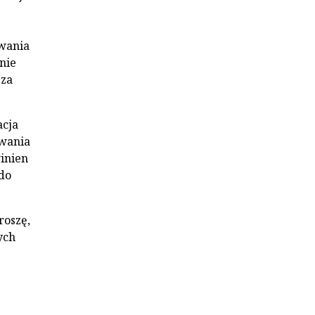
owania
nie
 za
acja
owania
inien
do
roszę,
ych