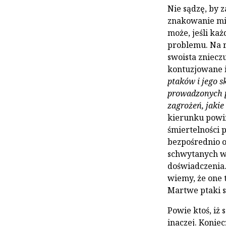
Nie sądzę, by 
znakowanie mia
może, jeśli ka
problemu. Na 
swoista zniecz
kontuzjowane i
ptaków i jego 
prowadzonych p
zagrożeń, jakie
kierunku powin
śmiertelności 
bezpośrednio o
schwytanych w 
doświadczenia.
wiemy, że one t
Martwe ptaki s
Powie ktoś, iż
inaczej. Konie