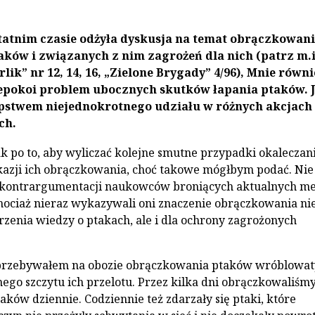
tatnim czasie odżyła dyskusja na temat obrączkowan
aków i związanych z nim zagrożeń dla nich (patrz m.i
rlik” nr 12, 14, 16, „Zielone Brygady” 4/96), Mnie równi
epokoi problem ubocznych skutków łapania ptaków. J
ępstwem niejednokrotnego udziału w różnych akcjach
ch.
ak po to, aby wyliczać kolejne smutne przypadki okaleczani
azji ich obrączkowania, choć takowe mógłbym podać. Nie
ć kontrargumentacji naukowców broniących aktualnych m
ociaż nieraz wykazywali oni znaczenie obrączkowania ni
erzenia wiedzy o ptakach, ale i dla ochrony zagrożonych
 przebywałem na obozie obrączkowania ptaków wróblowa
nego szczytu ich przelotu. Przez kilka dni obrączkowaliśm
aków dziennie. Codziennie też zdarzały się ptaki, które