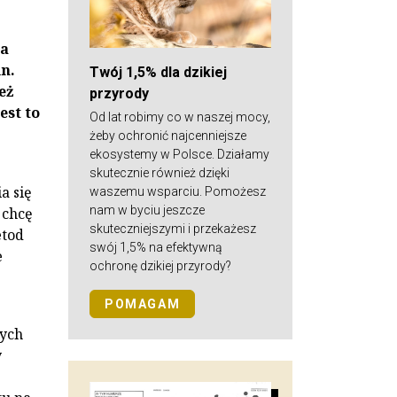
ia
n.
Twój 1,5% dla dzikiej
eż
przyrody
est to
Od lat robimy co w naszej mocy,
żeby ochronić najcenniejsze
ekosystemy w Polsce. Działamy
skutecznie również dzięki
a się
waszemu wsparciu. Pomożesz
nam w byciu jeszcze
 chcę
skuteczniejszymi i przekażesz
etod
swój 1,5% na efektywną
e
ochronę dzikiej przyrody?
POMAGAM
tych
y