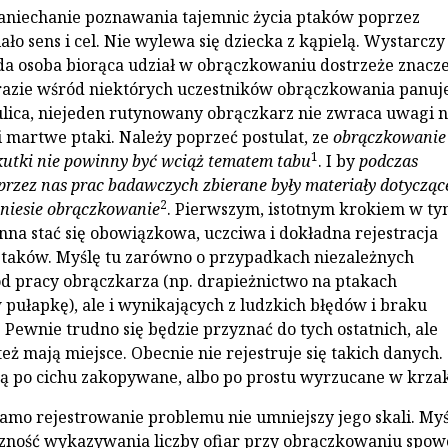
zaniechanie poznawania tajemnic życia ptaków poprzez
ło sens i cel. Nie wylewa się dziecka z kąpielą. Wystarczy
żda osoba biorąca udział w obrączkowaniu dostrzeże znacz
razie wśród niektórych uczestników obrączkowania panuj
ulica, niejeden rutynowany obrączkarz nie zwraca uwagi 
 martwe ptaki. Należy poprzeć postulat, ze
obrączkowanie
1
skutki nie powinny być wciąż tematem tabu
. I by
podczas
rzez nas prac badawczych zbierane były materiały dotycząc
2
 niesie obrączkowanie
. Pierwszym, istotnym krokiem w t
na stać się obowiązkowa, uczciwa i dokładna rejestracja
ptaków. Myślę tu zarówno o przypadkach niezależnych
d pracy obrączkarza (np. drapieżnictwo na ptakach
pułapkę), ale i wynikających z ludzkich błędów i braku
 Pewnie trudno się będzie przyznać do tych ostatnich, ale
eż mają miejsce. Obecnie nie rejestruje się takich danych.
ą po cichu zakopywane, albo po prostu wyrzucane w krzak
 samo rejestrowanie problemu nie umniejszy jego skali. My
czność wykazywania liczby ofiar przy obrączkowaniu spow