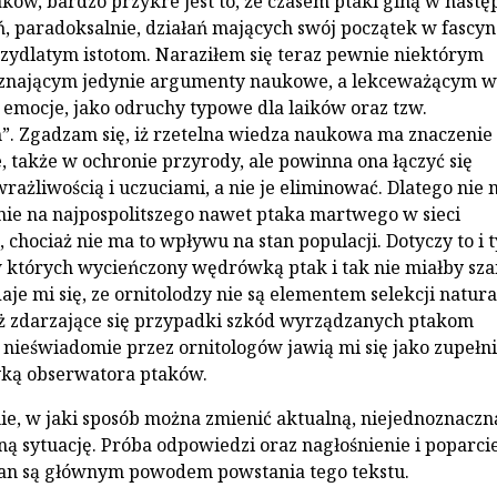
ków, bardzo przykre jest to, że czasem ptaki giną w nastę
ń, paradoksalnie, działań mających swój początek w fascyn
krzydlatym istotom. Naraziłem się teraz pewnie niektórym
 uznającym jedynie argumenty naukowe, a lekceważącym w
i emocje, jako odruchy typowe dla laików oraz tzw.
. Zgadzam się, iż rzetelna wiedza naukowa ma znaczenie
 także w ochronie przyrody, ale powinna ona łączyć się
wrażliwością i uczuciami, a nie je eliminować. Dlatego nie
nie na najpospolitszego nawet ptaka martwego w sieci
, chociaż nie ma to wpływu na stan populacji. Dotyczy to i 
których wycieńczony wędrówką ptak i tak nie miałby sza
je mi się, ze ornitolodzy nie są elementem selekcji natura
iż zdarzające się przypadki szkód wyrządzanych ptakom
nieświadomie przez ornitologów jawią mi się jako zupełn
yką obserwatora ptaków.
ie, w jaki sposób można zmienić aktualną, niejednoznaczn
ną sytuację. Próba odpowiedzi oraz nagłośnienie i poparci
ian są głównym powodem powstania tego tekstu.