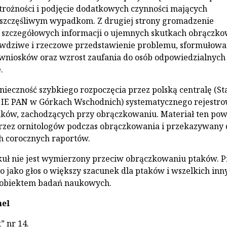
trożności i podjęcie dodatkowych czynności mających
eszczęśliwym wypadkom. Z drugiej strony gromadzenie
 szczegółowych informacji o ujemnych skutkach obrączk
awdziwe i rzeczowe przedstawienie problemu, sformułowa
wniosków oraz wzrost zaufania do osób odpowiedzialnych
.
ieczność szybkiego rozpoczęcia przez polską centralę (St
a IE PAN w Górkach Wschodnich) systematycznego rejestr
aków, zachodzących przy obrączkowaniu. Materiał ten pow
rzez ornitologów podczas obrączkowania i przekazywany 
h corocznych raportów.
uł nie jest wymierzony przeciw obrączkowaniu ptaków. P
o jako głos o większy szacunek dla ptaków i wszelkich inn
h obiektem badań naukowych.
nel
k” nr 14.