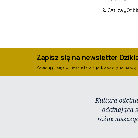
2. Cyt. za „Orli
Zapisz się na newsletter Dziki
Zapisując się do newslettera zgadzasz się na naszą
Kultura odcina
odcinająca s
różne niszczą