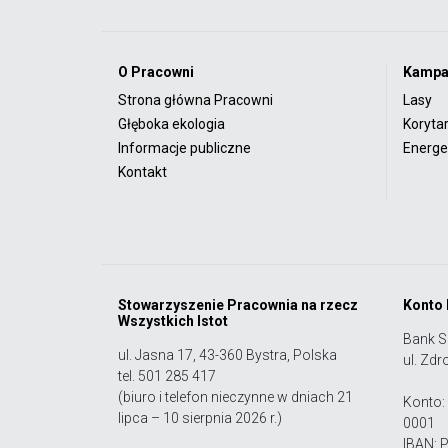
O Pracowni
Kampa
Strona główna Pracowni
Lasy
Głęboka ekologia
Koryta
Informacje publiczne
Energet
Kontakt
Stowarzyszenie Pracownia na rzecz
Konto
Wszystkich Istot
Bank S
ul. Jasna 17, 43-360 Bystra, Polska
ul. Zdr
tel. 501 285 417
(biuro i telefon nieczynne w dniach 21
Konto:
lipca – 10 sierpnia 2026 r.)
0001
IBAN: 