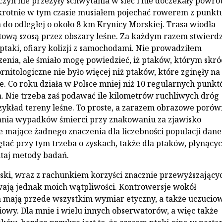
czyn nie przeżyły schwytania w sieć i nie doczekały powro
krotnie w tym czasie musiałem pojechać rowerem z punkt
do odległej o około 8 km Krynicy Morskiej. Trasa wiodła
ltową szosą przez obszary leśne. Za każdym razem stwierd
taki, ofiary kolizji z samochodami. Nie prowadziłem
zenia, ale śmiało mogę powiedzieć, iż ptaków, którym skró
rnitologiczne nie było więcej niż ptaków, które zginęły na
sie. Co roku działa w Polsce mniej niż 10 regularnych punk
. Nie trzeba zaś podawać ile kilometrów ruchliwych dróg
zykład tereny leśne. To proste, a zarazem obrazowe poró
ania wypadków śmierci przy znakowaniu za zjawisko
e mające żadnego znaczenia dla liczebności populacji dan
tać przy tym trzeba o zyskach, także dla ptaków, płynący
taj metody badań.
ki, wraz z rachunkiem korzyści znacznie przewyższający
uwają jednak moich wątpliwości. Kontrowersje wokół
mają przede wszystkim wymiar etyczny, a także uczuciow
ciowy. Dla mnie i wielu innych obserwatorów, a więc także