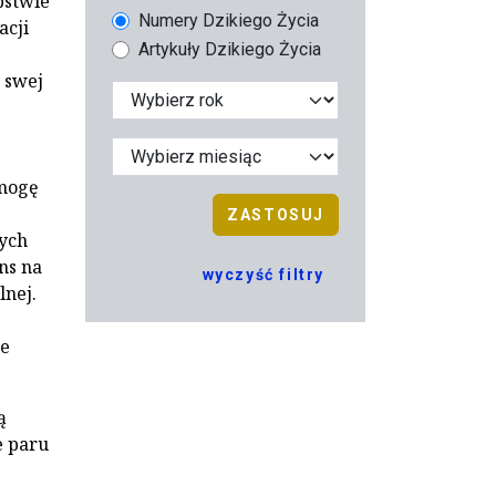
pstwie
Numery Dzikiego Życia
acji
Artykuły Dzikiego Życia
 swej
 mogę
ZASTOSUJ
tych
ns na
wyczyść filtry
lnej.
ie
ą
e paru