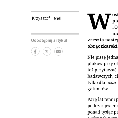
W
os
Krzysztof Henel
pt
„O
ni
zresztą nast
Udostępnij artykuł
obrączkarski
Nie piszę jedn
ptaków przy ok
też przytacza
badawczych, ch
tylko dla posz
gatunków.
Parę lat temu
podczas jesien
ponad tysiąc pt