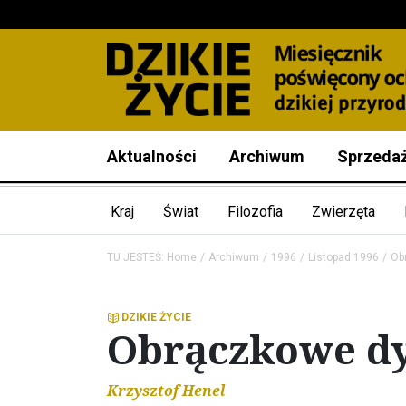
Aktualności
Archiwum
Sprzeda
Kraj
Świat
Filozofia
Zwierzęta
TU JESTEŚ:
Home
Archiwum
1996
Listopad 1996
Ob
DZIKIE ŻYCIE
Obrączkowe d
Krzysztof Henel