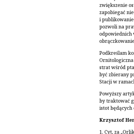
zwiększenie os
zapobiegać ni
i publikowanie
pozwoli na pr
odpowiednich 
obrączkowanie
Podkreślam kon
Ornitologiczn
strat wśród pt
być zbierany p
Stacji w ramac
Powyższy artyk
by traktować g
istot będącyc
Krzysztof He
1. Cyt, za „Orli