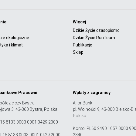
nie
Więcej
Dzikie Życie czasopismo
rze ekologiczne
Dzikie Życie RunTeam
yka i klimat
Publikacje
Sklep
 bankowe Pracowni
Wpłaty z zagranicy
półdzielczy Bystra
Alior Bank
ojowa 3, 43-360 Bystra, Polska
pl. Wolności 9, 43-300 Bielsko-Bia
Polska
 15 8133 0003 0001 0429 2000
Konto: PL60 2490 1057 0000 99
PL15 8133 0003 0001 0429 2000
2340