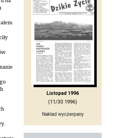
tu na
u
załem
ciły
tów
wnanie
ego
ch
Listopad 1996
(11/30 1996)
ch
Nakład wyczerpany
y.