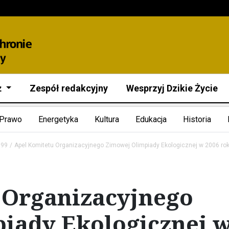
ż
Zespół redakcyjny
Wesprzyj Dzikie Życie
Prawo
Energetyka
Kultura
Edukacja
Historia
999
Apel Komitetu Organizacyjnego Zimowej Olimpiady Ekologicznej w 2006 ro
 Organizacyjnego
iady Ekologicznej 