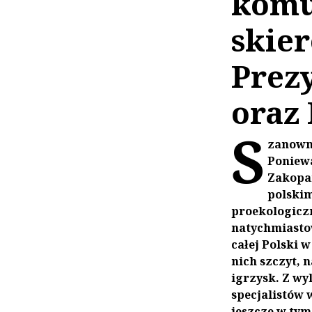
komu
skie
Prez
oraz
S
zanowne
Poniewa
Zakopan
polskim
proekologiczn
natychmiastow
całej Polski 
nich szczyt, 
igrzysk. Z wy
specjalistów 
jeszcze w tym