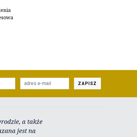
żenia
resowa
ZAPISZ
rodzie, a także
azana jest na