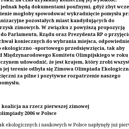
e jednak będą dokumentami poufnymi, gdyż zbyt wcz
nienie mogłoby spowodować wykradnięcie pomysłu pr
anizacyjne pozostałych miast kandydujących do
grzysk zimowych. W związku z powyższą propozycją
do Parlamentu, Rządu oraz Prezydenta RP o przyjęci
chwał koniecznych do wybrania miejsca, odpowiedni
o ekologiczno –sportowego przedsięwzięcia, tak aby
d Międzynarodowego Komitetu Olimpijskiego w roku 
czynem udowodnić, że jest krajem, który zrobi wszys
a jej terenie odbyła się Zimowa Olimpiada Ekologiczn
ęczni za pilne i pozytywne rozpatrzenie naszego
pomysłu.
koalicja na rzecz pierwszej zimowej
olimpiady 2006 w Polsce
sk ekologicznych i naukowych w Polsce napłynęły już pie