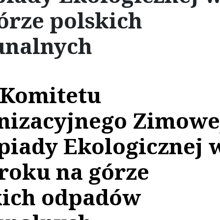
órze polskich
nalnych
 Komitetu
nizacyjnego Zimowe
piady Ekologicznej 
 roku na górze
kich odpadów