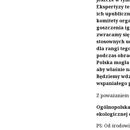
Ekspertyzy t
ich upublicz
komitety org
goszczenia i
zwracamy się 
stosownych u
dla rangi teg
podczas obra
Polska mogła 
aby właśnie n
Będziemy wdzi
wspaniałego 
Z poważaniem
Ogólnopolska 
ekologicznej 
PS: Od środowi