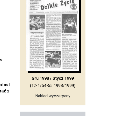
w
w
Gru 1998 / Stycz 1999
miast
(12-1/54-55 1998/1999)
pać z
Nakład wyczerpany