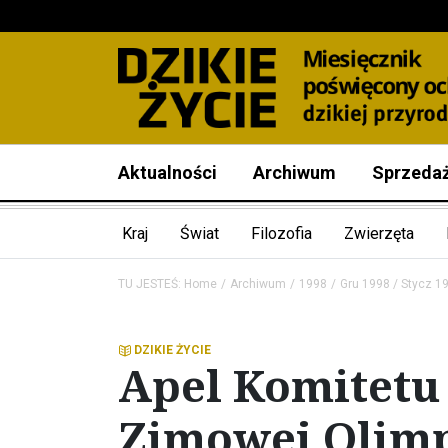
Aktualności
Archiwum
Sprzeda
Kraj
Świat
Filozofia
Zwierzęta
TU JESTEŚ:
Home
Archiwum
1998
Gru 1998 / Stycz 1
DZIKIE ŻYCIE
Apel Komitetu
Zimowej Olimp