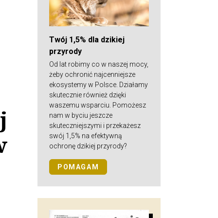
Twój 1,5% dla dzikiej
przyrody
Od lat robimy co w naszej mocy,
żeby ochronić najcenniejsze
ekosystemy w Polsce. Działamy
skutecznie również dzięki
waszemu wsparciu. Pomożesz
j
nam w byciu jeszcze
skuteczniejszymi i przekażesz
w
swój 1,5% na efektywną
ochronę dzikiej przyrody?
POMAGAM