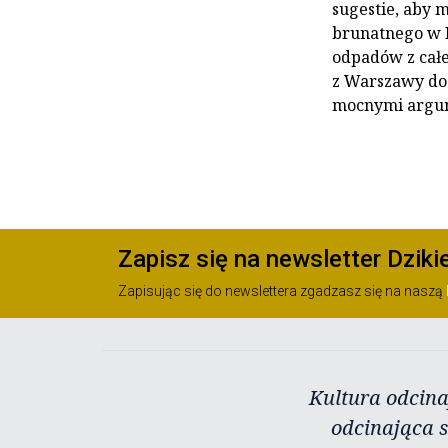
sugestie, aby 
brunatnego w B
odpadów z cał
z Warszawy do 
mocnymi argume
Zapisz się na newsletter Dziki
Zapisując się do newslettera zgadzasz się na naszą
Kultura odcina
odcinająca s