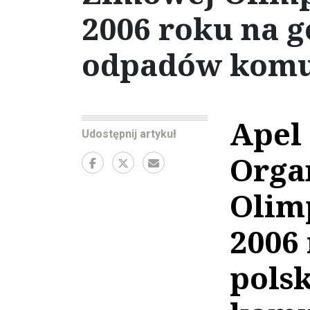
2006 roku na g
odpadów komu
Apel
Udostępnij artykuł
Orga
Olim
2006
pols