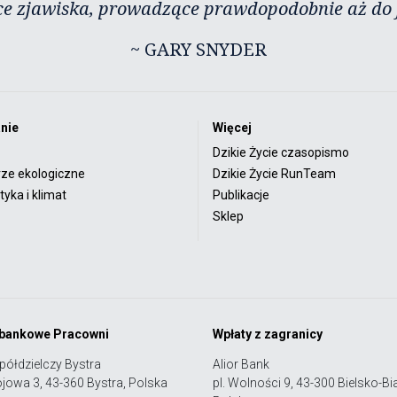
ce zjawiska, prowadzące prawdopodobnie aż do j
~ GARY SNYDER
nie
Więcej
Dzikie Życie czasopismo
rze ekologiczne
Dzikie Życie RunTeam
yka i klimat
Publikacje
Sklep
 bankowe Pracowni
Wpłaty z zagranicy
półdzielczy Bystra
Alior Bank
ojowa 3, 43-360 Bystra, Polska
pl. Wolności 9, 43-300 Bielsko-Bia