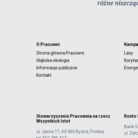
różne niszczą
O Pracowni
Kampa
Strona główna Pracowni
Lasy
Głęboka ekologia
Koryta
Informacje publiczne
Energet
Kontakt
Stowarzyszenie Pracownia na rzecz
Konto
Wszystkich Istot
Bank S
ul. Jasna 17, 43-360 Bystra, Polska
ul. Zdr
tel. 501 285 417