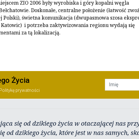
miejscem ZIO 2006 były wyrobiska i góry kopalni węgla
ełchatowie. Doskonałe, centralne położenie (łatwość zwo
ej Polski), świetna komunikacja (dwupasmowa szosa eksp
Katowic) i potrzeba zaktywizowania regionu wydają się
ntami za tą lokalizacją.
ego Życia
Politykę prywatności
jąca się od dzikiego życia w otaczającej nas przy
ię od dzikiego życia, które jest w nas samych, sk