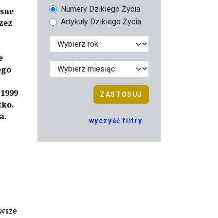
Numery Dzikiego Życia
esne
Artykuły Dzikiego Życia
zez
e
ego
1999
ZASTOSUJ
tko,
a.
wyczyść filtry
rwsze