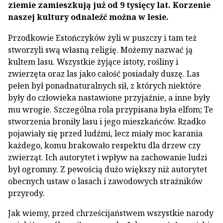
ziemie zamieszkują już od 9 tysięcy lat. Korzenie
naszej kultury odnaleźć można w lesie.
Przodkowie Estończyków żyli w puszczy i tam też
stworzyli swą własną religię. Możemy nazwać ją
kultem lasu. Wszystkie żyjące istoty, rośliny i
zwierzęta oraz las jako całość posiadały duszę. Las
pełen był ponadnaturalnych sił, z których niektóre
były do człowieka nastawione przyjaźnie, a inne były
mu wrogie. Szczególna rola przypisana była elfom; Te
stworzenia broniły lasu i jego mieszkańców. Rzadko
pojawiały się przed ludźmi, lecz miały moc karania
każdego, komu brakowało respektu dla drzew czy
zwierząt. Ich autorytet i wpływ na zachowanie ludzi
był ogromny. Z pewością dużo większy niż autorytet
obecnych ustaw o lasach i zawodowych strażników
przyrody.
Jak wiemy, przed chrześcijaństwem wszystkie narody