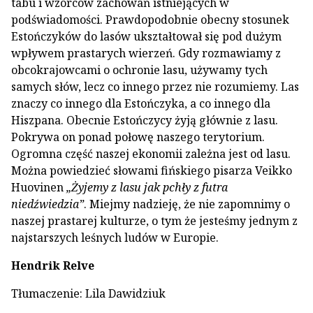
tabu i wzorców zachowań istniejących w
podświadomości. Prawdopodobnie obecny stosunek
Estończyków do lasów ukształtował się pod dużym
wpływem prastarych wierzeń. Gdy rozmawiamy z
obcokrajowcami o ochronie lasu, używamy tych
samych słów, lecz co innego przez nie rozumiemy. Las
znaczy co innego dla Estończyka, a co innego dla
Hiszpana. Obecnie Estończycy żyją głównie z lasu.
Pokrywa on ponad połowę naszego terytorium.
Ogromna część naszej ekonomii zależna jest od lasu.
Można powiedzieć słowami fińskiego pisarza Veikko
Huovinen
„Żyjemy z lasu jak pchły z futra
niedźwiedzia”
. Miejmy nadzieję, że nie zapomnimy o
naszej prastarej kulturze, o tym że jesteśmy jednym z
najstarszych leśnych ludów w Europie.
Hendrik Relve
Tłumaczenie: Lila Dawidziuk