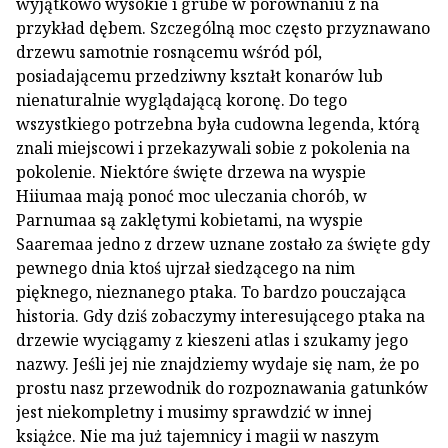
wyjątkowo wysokie i grube w porównaniu z na
przykład dębem. Szczególną moc często przyznawano
drzewu samotnie rosnącemu wśród pól,
posiadającemu przedziwny kształt konarów lub
nienaturalnie wyglądającą koronę. Do tego
wszystkiego potrzebna była cudowna legenda, którą
znali miejscowi i przekazywali sobie z pokolenia na
pokolenie. Niektóre święte drzewa na wyspie
Hiiumaa mają ponoć moc uleczania chorób, w
Parnumaa są zaklętymi kobietami, na wyspie
Saaremaa jedno z drzew uznane zostało za święte gdy
pewnego dnia ktoś ujrzał siedzącego na nim
pięknego, nieznanego ptaka. To bardzo pouczająca
historia. Gdy dziś zobaczymy interesującego ptaka na
drzewie wyciągamy z kieszeni atlas i szukamy jego
nazwy. Jeśli jej nie znajdziemy wydaje się nam, że po
prostu nasz przewodnik do rozpoznawania gatunków
jest niekompletny i musimy sprawdzić w innej
książce. Nie ma już tajemnicy i magii w naszym