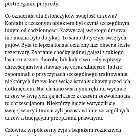
postrzeganiu przyrody.
Co oznaczała dla Estończyków świętość drzewa?
Kontakt z czczonym obiektem był czymś szczególnym,
innym od codzienności. Zazwyczaj świętego drzewa
nie można było dotykać. To samo dotyczyło świętych
gajów. Była to lepsza forma ochrony niż; obecne ścisłe
rezerwaty. Zabranie choćby jednej gałęzi z takiego
lasu oznaczało chorobę lub kalectwo. Gdy wpływy
chrześcijaństwa stawały się coraz silniejsze, ludzie
zapominali o przyczynach szczególnego traktowania
niektórych drzew, lecz wciąż istniały obawy przed ich
dotknięciem. Nie chciano własnymi rękami wycinać
drzew w świętych gajach, lecz z czasem zezwolono na
to chrześcijanom. Niektórzy ludzie wstydzili się
swojej wiary i tłumaczyli pozostawianie szczególnych
drzew istniejącymi przepisami prawnymi.
Człowiek współczesny żyje z bagażem rozlicznych