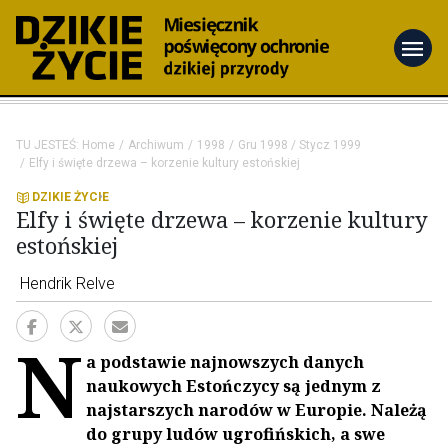
menu
TU JESTEŚ:
Home
Archiwum
1998
Gru 1998 / Stycz 1999
Elfy i święte drzewa – korzenie kultury estońskiej
DZIKIE ŻYCIE
Elfy i święte drzewa – korzenie kultury
estońskiej
Hendrik Relve
N
a podstawie najnowszych danych
naukowych Estończycy są jednym z
najstarszych narodów w Europie. Należą
do grupy ludów ugrofińskich, a swe