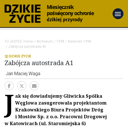
menu
TU JESTEŚ:
Home
Archiwum
1998
Kwiecień 1998
Zabójcza autostrada A1
DZIKIE ŻYCIE
Zabójcza autostrada A1
Jan Maciej Waga
J
ak się dowiadujemy Gliwicka Spółka
Węglowa zasugerowała projektantom
Krakowskiego Biura Projektów Dróg
i Mostów Sp. z o.o. Pracowni Drogowej
w Katowicach (ul. Staromiejska 6)