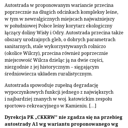
Autostrada w proponowanym wariancie przecina
poprzecznie na długich odcinkach kompleksy leśne,
w tym w newralgicznych miejscach najważniejszy
w południowej Polsce leśny korytarz ekologiczny
łączący doliny Wisły i Odry. Autostrada przecina także
obszary urodzajnych gleb, o dobrych parametrach
sanitarnych, stale wykorzystywanych rolniczo
(okolice Wilczy), przecina również poprzecznie
miejscowość Wilcza dzieląc ją na dwie części,
niezgodnie z jej historycznym – sięgającym
średniowiecza układem ruralistycznym.
Autostrada spowoduje zupełną degradację
wypoczynkowych funkcji jednego z największych
i najbardziej znanych w woj. katowickim zespołu
sportowo-rekreacyjnego w Kamieniu. […]
Dyrekcja PK „CKKRW” nie zgadza się na przebieg
autostrady A1 wg wariantu proponowanego wg