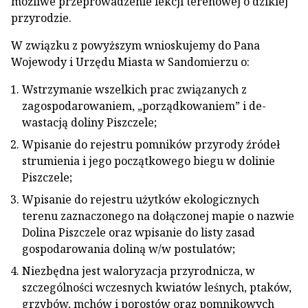
możliwe przeprowadzenie lekcji tereno­wej o dzikiej
przyrodzie.
W związku z powyższym wnioskujemy do Pana
Wojewody i Urzędu Miasta w Sandomierzu o:
Wstrzymanie wszelkich prac związanych z
zagospodarowaniem, „porządkowaniem” i de­
wastacją doliny Piszczele;
Wpisanie do rejestru pomników przyrody źródeł
strumienia i jego początkowego biegu w dolinie
Piszczele;
Wpisanie do rejestru użytków ekologicznych
terenu zaznaczonego na dołączonej mapie o na­zwie
Dolina Piszczele oraz wpisanie do listy za­sad
gospodarowania doliną w/w postulatów;
Niezbędna jest waloryzacja przyrodnicza, w
szczególności wczesnych kwiatów leśnych, ptaków,
grzybów, mchów i porostów oraz po­mnikowych