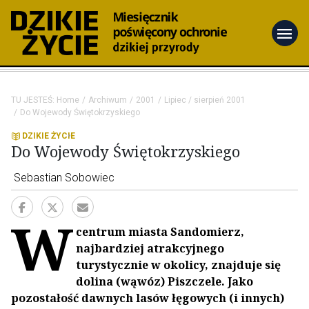
menu
TU JESTEŚ:
Home
Archiwum
2001
Lipiec / sierpień 2001
Do Wojewody Świętokrzyskiego
DZIKIE ŻYCIE
Do Wojewody Świętokrzyskiego
Sebastian Sobowiec
W
centrum miasta Sandomierz,
najbardziej atrak­cyjnego
turystycznie w okolicy, znajduje się
dolina (wąwóz) Piszczele. Jako
pozostałość dawnych lasów łęgowych (i innych)