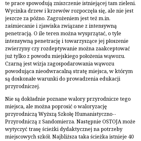
te prace spowodują zniszczenie istnieją­cej tam zieleni.
Wycinka drzew i krzewów rozpo­częła się, ale nie jest
jeszcze za późno. Zagrożeniem jest też m.in.
zaśmiecanie i zjawiska związane z in­tensywną
penetracją. O ile teren można wysprzątać, o tyle
intensywną penetrację i towarzyszące jej pło­szenie
zwierzyny czy rozdeptywanie można zaak­ceptować
już tylko z powodu miejskiego położenia wąwozu.
Czarną jest wizja zagospodarowania wą­wozu
powodująca nieodwracalną stratę miejsca, w którym
są doskonałe warunki do prowadzenia edukacji
przyrodniczej.
Nie są dokładnie poznane walory przyrodnicze tego
miejsca, ale można poprosić o waloryzację
przyrodniczą Wyższą Szkołę Humanistyczno-­
Przyrodniczą z Sandomierza. Następnie OSTOJA może
wytyczyć trasę ścieżki dydaktycznej na po­trzeby
miejscowych szkół. Najbliższa taka ścieżka istnieje 40