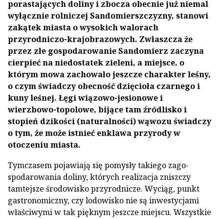
porastających doliny i zbo­cza obecnie już niemal
wyłącznie rolniczej Sandomierszczyzny, stanowi
zakątek miasta o wy­sokich walorach
przyrodniczo-krajobrazowych. Zwłaszcza że
przez złe gospodarowanie Sandomierz zaczyna
cierpieć na niedostatek zieleni, a miejsce, o
którym mowa zachowało jeszcze charakter leśny,
o czym świadczy obecność dzięcioła czarnego i
kuny leśnej. Łęgi wiązowo-jesionowe i
wierzbowo-to­polowe, bijące tam źródlisko i
stopień dzikości (naturalności) wąwozu świadczy
o tym, że może istnieć enklawa przyrody w
otoczeniu miasta.
Tymczasem pojawiają się pomysły takiego zago­
spodarowania doliny, których realizacja zniszczy
tamtejsze środowisko przyrodnicze. Wyciąg, punkt
gastronomiczny, czy lodowisko nie są inwestycja­mi
właściwymi w tak pięknym jeszcze miejscu. Wszystkie