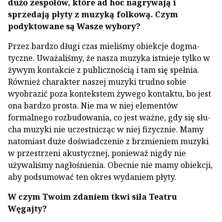
dużo zespołów, które ad hoc nagrywają i
sprzedają płyty z muzyką fol­kową. Czym
podyktowane są Wasze wybory?
Przez bardzo długi czas mieliśmy obiekcje dogma­
tyczne. Uważaliśmy, że nasza muzyka istnieje tylko w
żywym kontakcie z publicznością i tam się speł­nia.
Również charakter naszej muzyki trudno sobie
wyobrazić poza kontekstem żywego kontaktu, bo jest
ona bardzo prosta. Nie ma w niej elementów
formalnego rozbudowania, co jest ważne, gdy się słu­
cha muzyki nie uczestnicząc w niej fizycznie. Mamy
natomiast duże doświadczenie z brzmieniem muzy­ki
w przestrzeni akustycznej, ponieważ nigdy nie
używaliśmy nagłośnienia. Obecnie nie mamy obiek­cji,
aby podsumować ten okres wydaniem płyty.
W czym Twoim zdaniem tkwi siła Teatru
Węgajty?