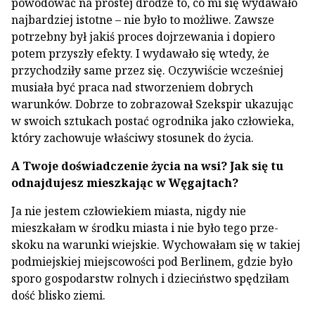
powodować na prostej drodze to, co mi się wydawało
najbardziej istotne – nie było to możliwe. Zawsze
potrzebny był jakiś proces dojrzewania i dopiero
potem przyszły efekty. I wyda­wało się wtedy, że
przychodziły same przez się. Oczywiście wcześniej
musiała być praca nad stwo­rzeniem dobrych
warunków. Dobrze to zobrazował Szekspir ukazując
w swoich sztukach postać ogrod­nika jako człowieka,
który zachowuje właściwy sto­sunek do życia.
A Twoje doświadczenie życia na wsi? Jak się tu
odnajdujesz mieszkając w Węgajtach?
Ja nie jestem człowiekiem miasta, nigdy nie
mieszkałam w środku miasta i nie było tego prze­
skoku na warunki wiejskie. Wychowałam się w ta­kiej
podmiejskiej miejscowości pod Berlinem, gdzie było
sporo gospodarstw rolnych i dzieciństwo spę­dziłam
dość blisko ziemi.