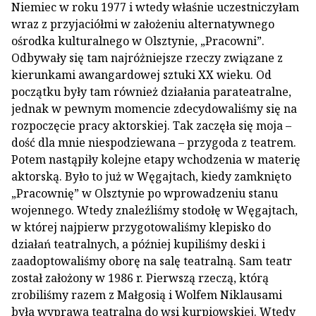
Niemiec w roku 1977 i wtedy właśnie uczestniczyłam
wraz z przy­jaciółmi w założeniu alternatywnego
ośrodka kul­turalnego w Olsztynie, „Pracowni”.
Odbywały się tam najróżniejsze rzeczy związane z
kierunkami awangardowej sztuki XX wieku. Od
początku były tam również działania parateatralne,
jednak w pewnym momencie zdecydowaliśmy się na
rozpoczę­cie pracy aktorskiej. Tak zaczęła się moja –
dość dla mnie niespodziewana – przygoda z teatrem.
Potem nastąpiły kolejne etapy wchodzenia w ma­terię
aktorską. Było to już w Węgajtach, kiedy za­mknięto
„Pracownię” w Olsztynie po wprowadzeniu stanu
wojennego. Wtedy znaleźliśmy stodołę w Wę­gajtach,
w której najpierw przygotowaliśmy klepi­sko do
działań teatralnych, a później kupiliśmy deski i
zaadoptowaliśmy oborę na salę teatralną. Sam te­atr
został założony w 1986 r. Pierwszą rzeczą, któ­rą
zrobiliśmy razem z Małgosią i Wolfem Niklausami
była wyprawa teatralna do wsi kur­piowskiej. Wtedy