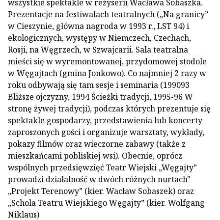
wszystkie spektakle w reżyserii Wacława Sobaszka.
Prezentacje na festiwalach teatralnych („Na granicy”
w Cieszynie, główna nagroda w 1993 r., LST 94) i
ekologicznych, występy w Niemczech, Czechach,
Rosji, na Węgrzech, w Szwajcarii. Sala teatralna
mieści się w wyremontowanej, przydomowej stodole
w Węgajtach (gmina Jonkowo). Co najmniej 2 razy w
roku odbywają się tam sesje i seminaria (199093
Bliższe ojczyzny, 1994 Ścieżki tradycji, 1995-96 W
stronę żywej tradycji), podczas których prezentuje się
spektakle gospodarzy, przedstawienia lub koncerty
zaproszonych gości i organizuje warsztaty, wykłady,
pokazy filmów oraz wieczorne zabawy (także z
mieszkańcami pobliskiej wsi). Obecnie, oprócz
wspólnych przedsięwzięć Teatr Wiejski „Węgajty”
prowadzi działalność w dwóch różnych nurtach"
„Projekt Terenowy” (kier. Wacław Sobaszek) oraz
„Schola Teatru Wiejskiego Węgajty” (kier. Wolfgang
Niklaus)