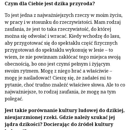
Czym dla Ciebie jest dzika przyroda?
To jest jedna z najważniejszych rzeczy w moim życiu,
w pracy i w stosunku do rzeczywistości. Mam rodzaj
zaufania, że jest to taka rzeczywistość, do której
można się odwołać i wracać. Kiedy wcho­dzę do lasu,
aby przygotować się do spektaklu ­część fizycznych
przygotowań do spektaklu wyko­nuję w lesie – to
wiem, że nie powinnam zakłócać tego miejsca swoją
obecnością, bo ono jest czymś pełnym i żyjącym
swoim rytmem. Mogę z niego brać a właściwie –
mogę je naśladować! Cieszę się, że zadałeś mi to
pytanie, choć trudno znaleźć właściwe słowa. Ale to co
najważniejsze, to rodzaj za­ufania, że mogę na tym
polegać.
Jest takie porównanie kultury ludowej do dzikiej,
nieujarzmionej rzeki. Gdzie należy szukać jej
jądra dzikości? Docierając do źródeł kultury