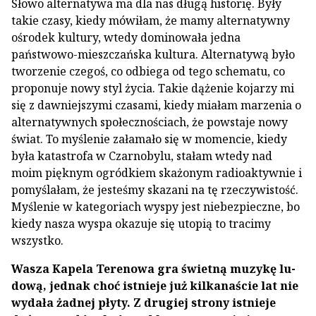
Słowo alternatywa ma dla nas długą historię. Były
takie czasy, kiedy mówiłam, że mamy alternatywny
ośrodek kultury, wtedy dominowała jedna
państwowo­-mieszczańska kultura. Alternatywą było
tworzenie cze­goś, co odbiega od tego schematu, co
proponuje nowy styl życia. Takie dążenie kojarzy mi
się z dawniejszy­mi czasami, kiedy miałam marzenia o
alternatywnych społecznościach, że powstaje nowy
świat. To myśle­nie załamało się w momencie, kiedy
była katastrofa w Czarnobylu, stałam wtedy nad
moim pięknym ogródkiem skażonym radioaktywnie i
pomyślałam, że jesteśmy skazani na tę rzeczywistość.
Myślenie w kategoriach wyspy jest niebezpieczne, bo
kiedy na­sza wyspa okazuje się utopią to tracimy
wszystko.
Wasza Kapela Terenowa gra świetną muzykę lu­
dową, jednak choć istnieje już kilkanaście lat nie
wyda­ła żadnej płyty. Z drugiej strony istnieje