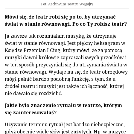
Fot. Archiwum Teatru Węgajty
Mówi się, że teatr robi się po to, by utrzymać
świat w stanie równowagi. Po co Ty robisz teatr?
Ja zawsze tak rozumiałam muzykę, że utrzymuje
świat w stanie równowagi. Jest piękny heksagram w
Księdze Przemian I Cing, który mówi, że za po­mocą
muzyki dawni królowie zapraszali swych przodków i
w ten sposób przyczyniali się do utrzy­mania świata w
stanie równowagi. Wydaje mi się, że teatr obrzędowy
mógł pełnić bardzo podobną funkcję, z tym, że u
źródeł teatru i muzyki jest tak­że ich łączność, której
nie dawało się rozdzielić.
Jakie było znaczenie rytuału w teatrze, któ­rym
się zainteresowałaś?
Używanie terminu rytuał jest bardzo niebez­pieczne,
gdyż obecnie wiele słów jest zużytych. Np. w muzyce