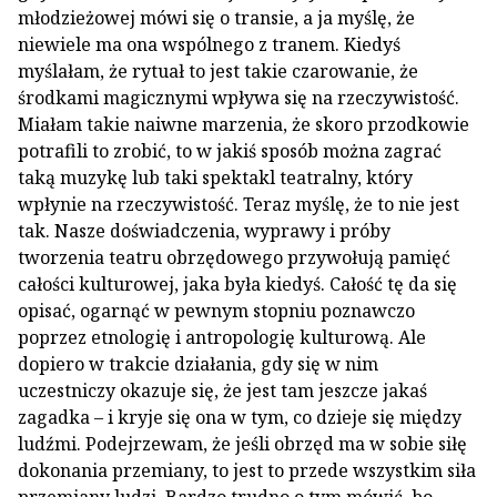
młodzieżowej mówi się o transie, a ja myślę, że
niewiele ma ona wspólnego z tran­em. Kiedyś
myślałam, że rytuał to jest takie cza­rowanie, że
środkami magicznymi wpływa się na rzeczywistość.
Miałam takie naiwne marzenia, że skoro przodkowie
potrafili to zrobić, to w jakiś spo­sób można zagrać
taką muzykę lub taki spektakl teatralny, który
wpłynie na rzeczywistość. Teraz myślę, że to nie jest
tak. Nasze doświadczenia, wyprawy i próby
tworzenia teatru obrzędowego przywołują pamięć
całości kulturowej, jaka była kiedyś. Całość tę da się
opisać, ogarnąć w pew­nym stopniu poznawczo
poprzez etnologię i an­tropologię kulturową. Ale
dopiero w trakcie działania, gdy się w nim
uczestniczy okazuje się, że jest tam jeszcze jakaś
zagadka – i kryje się ona w tym, co dzieje się między
ludźmi. Podejrzewam, że jeśli obrzęd ma w sobie siłę
dokonania prze­miany, to jest to przede wszystkim siła