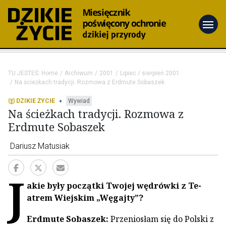
menu
TU JESTEŚ:
Home
Archiwum
2001
Lipiec / sierpień 2001
Na ścieżkach tradycji. Rozmowa z Erdmute Sobaszek
•
DZIKIE ŻYCIE
Wywiad
Na ścieżkach tradycji. Rozmowa z
Erdmute Sobaszek
Dariusz Matusiak
J
akie były początki Twojej wędrówki z Te­
atrem Wiejskim „Węgajty”?
Erdmute Sobaszek:
Przeniosłam się do Polski z