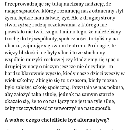
Przeprowadzając się tutaj mieliśmy nadzieję, że
mając sąsiadów, którzy rozumieją nasz odmienny styl
życia, będzie nam łatwiej żyć. Ale z drugiej strony
stworzył się rodzaj oczekiwania, z którego nie
powstało nic twórcze­go. I mimo tego, że należeliśmy
trochę do tej wspólnoty, społeczności, to żyliśmy na
uboczu, zajmując się swoim teatrem. Po drugie, te
więzy bliskości nie były silne i to że słuchamy
wspólnie muzyki rockowej czy kładziemy się spać o
drugiej w nocy o niczym jeszcze nie decyduje. To
bardzo klarownie wyszło, kiedy nasze dzieci weszły w
wiek szkolny. Zbiegło się to z czasem, kiedy można
było założyć szkołę społeczną. Powstała w nas pokusa,
aby założyć taką szkołę, jednak na samym starcie
okaza­ło się, że to co nas łączy nie jest na tyle silne,
żeby rzeczywistość przetworzyć na nasz sposób.
A wobec czego chcieliście być alternatywą?