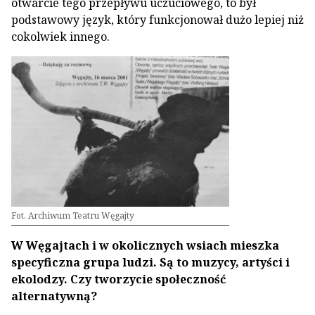
otwarcie tego przepływu uczuciowego, to był
podstawowy język, który funkcjonował dużo lepiej niż
cokolwiek innego.
Fot. Archiwum Teatru Węgajty
W Węgajtach i w okolicznych wsiach mieszka
specyficzna grupa ludzi. Są to muzycy, artyści i
eko­lodzy. Czy tworzycie społeczność
alternatywną?