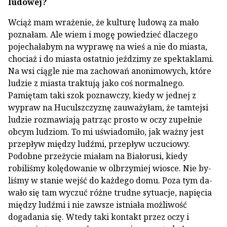
ludowej?
Wciąż mam wrażenie, że kulturę ludową za mało
poznałam. Ale wiem i mogę powiedzieć dlaczego
pojechałabym na wyprawę na wieś a nie do miasta,
chociaż i do miasta ostatnio jeździmy ze spektakla­mi.
Na wsi ciągle nie ma zachowań anonimowych, które
ludzie z miasta traktują jako coś normalnego.
Pamiętam taki szok poznawczy, kiedy w jednej z
wypraw na Huculszczyznę zauważyłam, że tam­tejsi
ludzie rozmawiają patrząc prosto w oczy zu­pełnie
obcym ludziom. To mi uświadomiło, jak ważny jest
przepływ między ludźmi, przepływ uczuciowy.
Podobne przeżycie miałam na Białorusi, kie­dy
robiliśmy kolędowanie w olbrzymiej wiosce. Nie by­
liśmy w stanie wejść do każdego domu. Poza tym da­
wało się tam wyczuć różne trudne sytuacje, napięcia
między ludźmi i nie zawsze istniała możliwość
dogada­nia się. Wtedy taki kontakt przez oczy i