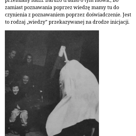
przemiany ludzi. Bardzo trudno o tym mówić, bo
zamiast po­znawania poprzez wiedzę mamy tu do
czynienia z poznawaniem poprzez doświadczenie. Jest
to ro­dzaj „wiedzy” przekazywanej na drodze inicjacji.