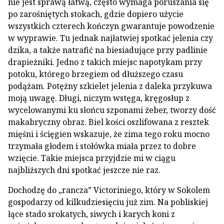
nie jest sprawą łatwą, często wymaga poruszania się
po zarośniętych stokach, gdzie dopiero użycie
wszystkich czterech kończyn gwarantuje powodzenie
w wyprawie. Tu jednak najłatwiej spotkać jelenia czy
dzika, a także natrafić na biesiadujące przy padlinie
drapieżniki. Jedno z takich miejsc napotykam przy
potoku, którego brzegiem od dłuższego czasu
podążam. Potężny szkielet jelenia z daleka przykuwa
moją uwagę. Długi, niczym wstęga, kręgosłup z
wycelowanymi ku słońcu szponami żeber, tworzy dość
makabryczny obraz. Biel kości oszlifowana z resztek
mięśni i ścięgien wskazuje, że zima tego roku mocno
trzymała głodem i stołówka miała przez to dobre
wzięcie. Takie miejsca przyjdzie mi w ciągu
najbliższych dni spotkać jeszcze nie raz.
Dochodzę do „rancza” Victoriniego, który w Sokolem
gospodarzy od kilkudziesięciu już zim. Na pobliskiej
łące stado srokatych, siwych i karych koni z