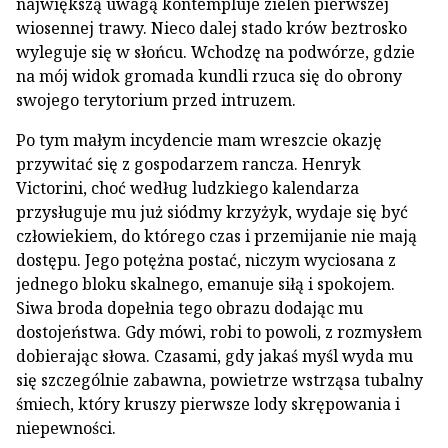
największą uwagą kontempluje zieleń pierwszej
wiosennej trawy. Nieco dalej stado krów beztrosko
wyleguje się w słońcu. Wchodzę na podwórze, gdzie
na mój widok gromada kundli rzuca się do obrony
swojego terytorium przed intruzem.
Po tym małym incydencie mam wreszcie okazję
przywitać się z gospodarzem rancza. Henryk
Victorini, choć według ludzkiego kalendarza
przysługuje mu już siódmy krzyżyk, wydaje się być
człowiekiem, do którego czas i przemijanie nie mają
dostępu. Jego potężna postać, niczym wyciosana z
jednego bloku skalnego, emanuje siłą i spokojem.
Siwa broda dopełnia tego obrazu dodając mu
dostojeństwa. Gdy mówi, robi to powoli, z rozmysłem
dobierając słowa. Czasami, gdy jakaś myśl wyda mu
się szczególnie zabawna, powietrze wstrząsa tubalny
śmiech, który kruszy pierwsze lody skrępowania i
niepewności.