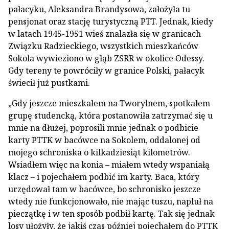
pałacyku, Aleksandra Brandysowa, założyła tu
pensjonat oraz stację turystyczną PTT. Jednak, kiedy
w latach 1945-1951 wieś znalazła się w granicach
Związku Radzieckiego, wszystkich mieszkańców
Sokola wywieziono w głąb ZSRR w okolice Odessy.
Gdy tereny te powróciły w granice Polski, pałacyk
świecił już pustkami.
„Gdy jeszcze mieszkałem na Tworylnem, spotkałem
grupę studencką, która postanowiła zatrzymać się u
mnie na dłużej, poprosili mnie jednak o podbicie
karty PTTK w bacówce na Sokolem, oddalonej od
mojego schroniska o kilkadziesiąt kilometrów.
Wsiadłem więc na konia – miałem wtedy wspaniałą
klacz – i pojechałem podbić im karty. Baca, który
urzędował tam w bacówce, bo schronisko jeszcze
wtedy nie funkcjonowało, nie mając tuszu, napluł na
pieczątkę i w ten sposób podbił kartę. Tak się jednak
losy ułożyły, że jakiś czas później pojechałem do PTTK