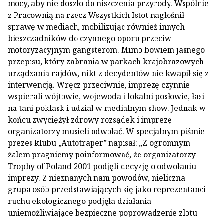
mocy, aby nie doszło do niszczenia przyrody. Wspólnie
z Pracownią na rzecz Wszystkich Istot nagłośnił
sprawę w mediach, mobilizując również innych
bieszczadników do czynnego oporu przeciw
motoryzacyjnym gangsterom. Mimo bowiem jasnego
przepisu, który zabrania w parkach krajobrazowych
urządzania rajdów, nikt z decydentów nie kwapił się z
interwencją. Wręcz przeciwnie, imprezę czynnie
wspierali wójtowie, wojewoda i lokalni posłowie, łasi
na tani poklask i udział w medialnym show. Jednak w
końcu zwyciężył zdrowy rozsądek i imprezę
organizatorzy musieli odwołać. W specjalnym piśmie
prezes klubu „Autotraper” napisał: „Z ogromnym
żalem pragniemy poinformować, że organizatorzy
Trophy of Poland 2001 podjęli decyzję o odwołaniu
imprezy. Z nieznanych nam powodów, nieliczna
grupa osób przedstawiających się jako reprezentanci
ruchu ekologicznego podjęła działania
uniemożliwiające bezpieczne poprowadzenie zlotu