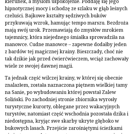
kierunek, a myślom uspokojenie. Poddaję się jego
hipnotycznej mocy i schodzę ze szlaku w głąb leśnych
czeluści. Bajkowe kształty sędziwych buków
przykuwają wzrok, hamując tempo marszu. Bezdroża
mają swój urok. Przemawiają do zmysłów mrokiem
tajemnicy, która niejednego śmiałka sprowadziła na
manowce. Cudne manowce – zapewne dodałby jeden
z bardów tej magicznej krainy. Bieszczady, choć nie
tak dzikie jak przed ćwierćwieczem, wciąż zachowały
wiele ze swojej dawnej magii.
Ta jednak część wilczej krainy, w której się obecnie
znalazłem, została naznaczona piętnem wielkiej tamy
na Sanie, po wybudowaniu której powstał Zalew
Soliński. Po zachodniej stronie zbiornika wyrosły
turystyczne kurorty, oblegane przez wakacyjnych
turystów, natomiast część wschodnia pozostała dzika i
niedostępna, kryjąc swe skarby ukryte głęboko w
bukowych lasach. Przejście zarośniętymi ścieżkami