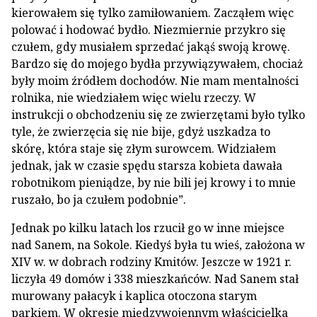
kierowałem się tylko zamiłowaniem. Zacząłem więc
polować i hodować bydło. Niezmiernie przykro się
czułem, gdy musiałem sprzedać jakąś swoją krowę.
Bardzo się do mojego bydła przywiązywałem, chociaż
były moim źródłem dochodów. Nie mam mentalności
rolnika, nie wiedziałem więc wielu rzeczy. W
instrukcji o obchodzeniu się ze zwierzętami było tylko
tyle, że zwierzęcia się nie bije, gdyż uszkadza to
skórę, która staje się złym surowcem. Widziałem
jednak, jak w czasie spędu starsza kobieta dawała
robotnikom pieniądze, by nie bili jej krowy i to mnie
ruszało, bo ja czułem podobnie”.
Jednak po kilku latach los rzucił go w inne miejsce
nad Sanem, na Sokole. Kiedyś była tu wieś, założona w
XIV w. w dobrach rodziny Kmitów. Jeszcze w 1921 r.
liczyła 49 domów i 338 mieszkańców. Nad Sanem stał
murowany pałacyk i kaplica otoczona starym
parkiem. W okresie międzywojennym właścicielka