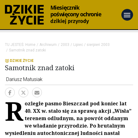
menu
TU JESTEŚ:
Home
Archiwum
2003
Lipiec / sierpień 2003
Samotnik znad zatoki
DZIKIE ŻYCIE
Samotnik znad zatoki
Dariusz Matusiak
R
ozległe pasmo Bieszczad pod koniec lat
40. XX w. stało się za sprawą akcji „Wisła”
terenem odludnym, na powrót oddanym
we władanie przyrodzie. Po brutalnym
wysiedleniu autochtonicznej ludności nastał