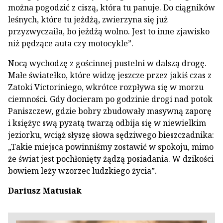
można pogodzić z ciszą, która tu panuje. Do ciągników
leśnych, które tu jeżdżą, zwierzyna się już
przyzwyczaiła, bo jeżdżą wolno. Jest to inne zjawisko
niż pędzące auta czy motocykle”.
Nocą wychodzę z gościnnej pustelni w dalszą drogę.
Małe światełko, które widzę jeszcze przez jakiś czas z
Zatoki Victoriniego, wkrótce rozpływa się w morzu
ciemności. Gdy docieram po godzinie drogi nad potok
Paniszczew, gdzie bobry zbudowały masywną zaporę
i księżyc swą pyzatą twarzą odbija się w niewielkim
jeziorku, wciąż słyszę słowa sędziwego bieszczadnika:
„Takie miejsca powinniśmy zostawić w spokoju, mimo
że świat jest pochłonięty żądzą posiadania. W dzikości
bowiem leży wzorzec ludzkiego życia”.
Dariusz Matusiak