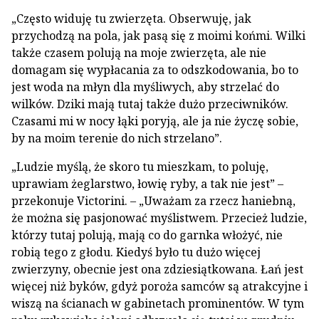
„Często widuję tu zwierzęta. Obserwuję, jak
przychodzą na pola, jak pasą się z moimi końmi. Wilki
także czasem polują na moje zwierzęta, ale nie
domagam się wypłacania za to odszkodowania, bo to
jest woda na młyn dla myśliwych, aby strzelać do
wilków. Dziki mają tutaj także dużo przeciwników.
Czasami mi w nocy łąki poryją, ale ja nie życzę sobie,
by na moim terenie do nich strzelano”.
„Ludzie myślą, że skoro tu mieszkam, to poluję,
uprawiam żeglarstwo, łowię ryby, a tak nie jest” –
przekonuje Victorini. – „Uważam za rzecz haniebną,
że można się pasjonować myślistwem. Przecież ludzie,
którzy tutaj polują, mają co do garnka włożyć, nie
robią tego z głodu. Kiedyś było tu dużo więcej
zwierzyny, obecnie jest ona zdziesiątkowana. Łań jest
więcej niż byków, gdyż poroża samców są atrakcyjne i
wiszą na ścianach w gabinetach prominentów. W tym