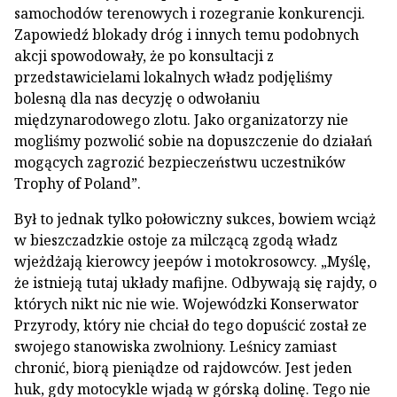
samochodów terenowych i rozegranie konkurencji.
Zapowiedź blokady dróg i innych temu podobnych
akcji spowodowały, że po konsultacji z
przedstawicielami lokalnych władz podjęliśmy
bolesną dla nas decyzję o odwołaniu
międzynarodowego zlotu. Jako organizatorzy nie
mogliśmy pozwolić sobie na dopuszczenie do działań
mogących zagrozić bezpieczeństwu uczestników
Trophy of Poland”.
Był to jednak tylko połowiczny sukces, bowiem wciąż
w bieszczadzkie ostoje za milczącą zgodą władz
wjeżdżają kierowcy jeepów i motokrosowcy. „Myślę,
że istnieją tutaj układy mafijne. Odbywają się rajdy, o
których nikt nic nie wie. Wojewódzki Konserwator
Przyrody, który nie chciał do tego dopuścić został ze
swojego stanowiska zwolniony. Leśnicy zamiast
chronić, biorą pieniądze od rajdowców. Jest jeden
huk, gdy motocykle wjadą w górską dolinę. Tego nie