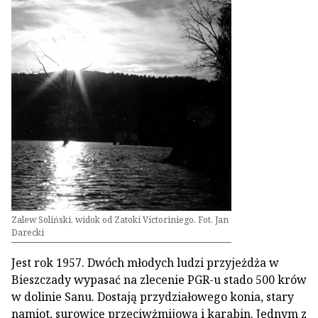
Zalew Soliński, widok od Zatoki Victoriniego. Fot. Jan
Darecki
Jest rok 1957. Dwóch młodych ludzi przyjeżdża w
Bieszczady wypasać na zlecenie PGR-u stado 500 krów
w dolinie Sanu. Dostają przydziałowego konia, stary
namiot, surowicę przeciwżmijową i karabin. Jednym z