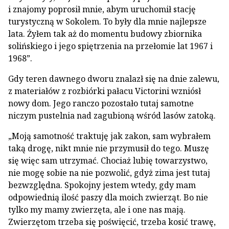
i znajomy poprosił mnie, abym uruchomił stację
turystyczną w Sokolem. To były dla mnie najlepsze
lata. Żyłem tak aż do momentu budowy zbiornika
solińskiego i jego spiętrzenia na przełomie lat 1967 i
1968”.
Gdy teren dawnego dworu znalazł się na dnie zalewu,
z materiałów z rozbiórki pałacu Victorini wzniósł
nowy dom. Jego ranczo pozostało tutaj samotne
niczym pustelnia nad zagubioną wśród lasów zatoką.
„Moją samotność traktuję jak zakon, sam wybrałem
taką drogę, nikt mnie nie przymusił do tego. Muszę
się więc sam utrzymać. Chociaż lubię towarzystwo,
nie mogę sobie na nie pozwolić, gdyż zima jest tutaj
bezwzględna. Spokojny jestem wtedy, gdy mam
odpowiednią ilość paszy dla moich zwierząt. Bo nie
tylko my mamy zwierzęta, ale i one nas mają.
Zwierzętom trzeba się poświęcić, trzeba kosić trawę,