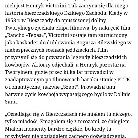
nich jest Henryk Victorini. Tak zaczyna się dla niego
historia bieszczadzkiego Dzikiego Zachodu. Kiedy w
1958 r. w Bieszczady do opuszczonej doliny
Tworylnego zjechała ekipa filmowa, by nakręcić film
„Rancho »Texas«”, Victorini zostaje tam zatrudniony
jako kaskader do dublowania Bogusza Bilewskiego w
niebezpiecznych scenach jeździeckich. Film
przyczynił się do powstania legendy bieszczadzkich
kowbojów. Aktorzy odjechali, a Henryk pozostał na
Tworylnem, gdzie przez kilka lat prowadził w
zaadaptowanym po filmowcach baraku stanicę PTTK
o romantycznej nazwie „Szept”. Prowadził tam
barwne życie kowboja wypasającego bydło w Dolinie
Sanu.
„Osiedlając się w Bieszczadach nie miałem tu niczego,
tylko młodość. Zmagałem się z mrozami, ze śniegiem.
Miałem momenty bardzo ciężkie, bo kiedy tu
przybyłem nie posiadałem żadnego doświadczenia,