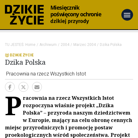
menu
TU JESTEŚ:
Home
Archiwum
2004
Marzec 2004
Dzika Polska
DZIKIE ŻYCIE
Dzika Polska
Pracownia na rzecz Wszystkich Istot
P
racownia na rzecz Wszystkich Istot
rozpoczyna właśnie projekt „Dzika
Polska” – przyroda naszym dziedzictwem
w Europie, mający na celu obronę cennych
miejsc przyrodniczych i promocję postaw
proekologicznych wśród społeczeństwa. Projekt