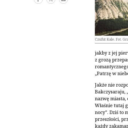
Czufut Kale. Fot. G
jakby z jej pie
z grozą przepa
romantycznego 
„Patrzę w nieb
Jakże nie rozp
Bakczysaraju, 
nazwę miasta, 
Właśnie tutaj 
nocy”. Dziś to
przeszłości, pr
każdy zakamar