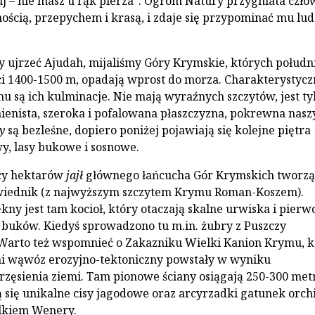
j – nie masz u rąk pierza”. Ogrom Natury przygniata czło
ością, przepychem i krasą, i zdaje się przypominać mu lu
 ujrzeć Ajudah, mijaliśmy Góry Krymskie, których połud
ci 1400-1500 m, opadają wprost do morza. Charakterystycz
u są ich kulminacje. Nie mają wyraźnych szczytów, jest ty
ienista, szeroka i pofalowana płaszczyzna, pokrewna nas
ły
są bezleśne, dopiero poniżej pojawiają się kolejne piętra
y, lasy bukowe i sosnowe.
ęcy hektarów
jajł
głównego łańcucha Gór Krymskich tworzą
iednik (z najwyższym szczytem Krymu Roman-Koszem).
kny jest tam kocioł, który otaczają skalne urwiska i pierw
 buków. Kiedyś sprowadzono tu m.in. żubry z Puszczy
 Warto też wspomnieć o Zakazniku Wielki Kanion Krymu, k
mi wąwóz erozyjno-tektoniczny powstały w wyniku
zęsienia ziemi. Tam pionowe ściany osiągają 250-300 met
ą się unikalne cisy jagodowe oraz arcyrzadki gatunek orch
lkiem Wenery.