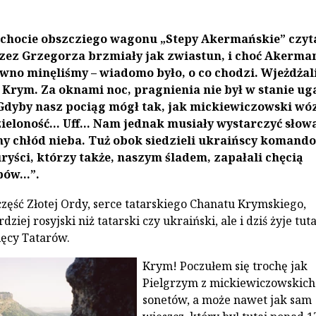
chocie obszcziego wagonu „Stepy Akermańskie” czyt
zez Grzegorza brzmiały jak zwiastun, i choć Akerma
wno minęliśmy – wiadomo było, o co chodzi. Wjeżdża
 Krym. Za oknami noc, pragnienia nie był w stanie ug
Gdyby nasz pociąg mógł tak, jak mickiewiczowski wóz
zieloność... Uff... Nam jednak musiały wystarczyć słow
ny chłód nieba. Tuż obok siedzieli ukraińscy komando
uryści, którzy także, naszym śladem, zapałali chęcią
ów...”.
ęść Złotej Ordy, serce tatarskiego Chanatu Krymskiego,
dziej rosyjski niż tatarski czy ukraiński, ale i dziś żyje tuta
ięcy Tatarów.
Krym! Poczułem się trochę jak
Pielgrzym z mickiewiczowskich
sonetów, a może nawet jak sam