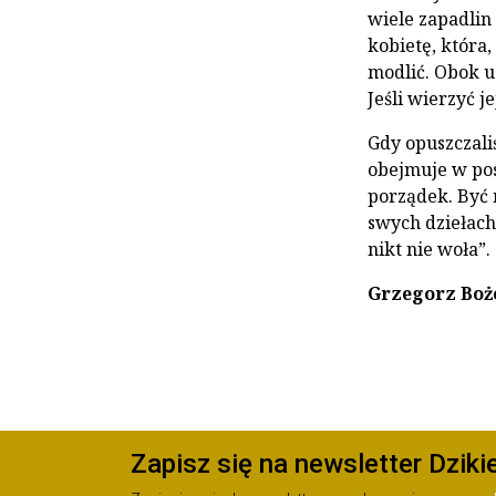
wiele zapadlin
kobietę, która,
modlić. Obok u
Jeśli wierzyć je
Gdy opuszczali
obejmuje w pos
porządek. Być 
swych dziełach 
nikt nie woła”.
Grzegorz Boż
Zapisz się na newsletter Dziki