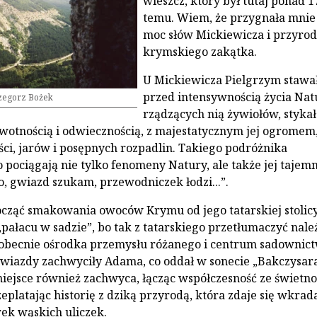
wieszcz, który był tutaj ponad 1
temu. Wiem, że przygnała mnie
moc słów Mickiewicza i przyro
krymskiego zakątka.
U Mickiewicza Pielgrzym stawa
przed intensywnością życia Natu
rzegorz Bożek
rządzących nią żywiołów, stykał
rwotnością i odwiecznością, z majestatycznym jej ogromem, 
ści, jarów i posępnych rozpadlin. Takiego podróżnika
pociągają nie tylko fenomeny Natury, ale także jej tajemn
o, gwiazd szukam, przewodniczek łodzi...”.
ocząć smakowania owoców Krymu od jego tatarskiej stolicy
„pałacu w sadzie”, bo tak z tatarskiego przetłumaczyć nale
obecnie ośrodka przemysłu różanego i centrum sadownict
gwiazdy zachwyciły Adama, co oddał w sonecie „Bakczysar
 miejsce również zachwyca, łącząc współczesność ze świetno
zeplatając historię z dziką przyrodą, która zdaje się wkrad
ek wąskich uliczek.