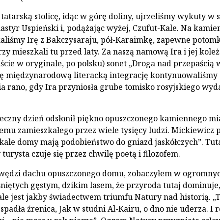
tatarską stolicę, idąc w górę doliny, ujrzeliśmy wykuty w 
styr Uspieński i, podążając wyżej, Czufut-Kale. Na kami
aliśmy Irę z Bakczysaraju, pół-Karaimkę, zapewne potomk
zy mieszkali tu przed laty. Za naszą namową Ira i jej kole
iście w oryginale, po polsku) sonet „Droga nad przepaścią 
Tę międzynarodową literacką integrację kontynuowaliśmy
a rano, gdy Ira przyniosła grube tomisko rosyjskiego wyd
eczny dzień odsłonił piękno opuszczonego kamiennego mia
emu zamieszkałego przez wiele tysięcy ludzi. Mickiewicz p
skale domy mają podobieństwo do gniazd jaskółczych”. Tut
urysta czuje się przez chwilę poetą i filozofem.
awędzi dachu opuszczonego domu, zobaczyłem w ogromny
śniętych gęstym, dzikim lasem, że przyroda tutaj dominuje,
le jest jakby świadectwem triumfu Natury nad historią. 
spadła źrenica, Jak w studni Al-Kairu, o dno nie uderza. I 