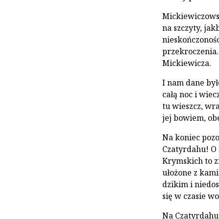
Mickiewiczowsk
na szczyty, jak
nieskończoności
przekroczenia.
Mickiewicza.
I nam dane był
całą noc i wi
tu wieszcz, wra
jej bowiem, ob
Na koniec pozo
Czatyrdahu! O 
Krymskich to z
ułożone z kami
dzikim i niedo
się w czasie wo
Na Czatyrdahu 