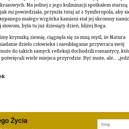
 krasowych. Na jednej z jego kulminacji spotkałem starszą
 jak mi powiedziała, przyszła tutaj aż z Symferopola, aby si
sypanego małego wzgórka kamieni stał jej skromny namio
j słowom, była tu już dziesiąty dzień, bliżej Boga.
śmy krymską ziemię, ciągnęła się za mną myśl, że Natura
iadanie dzieło człowieka i nieubłaganie przywraca swój
może do takich samych refleksji dochodzili romantycy, kt
poświęcali wiele miejsca przyrodzie. Być może, ale... „je
ek
ego Życia