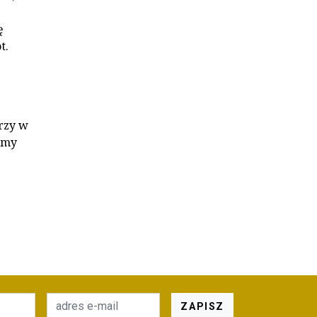
ę
t.
órzy w
dźmy
ZAPISZ