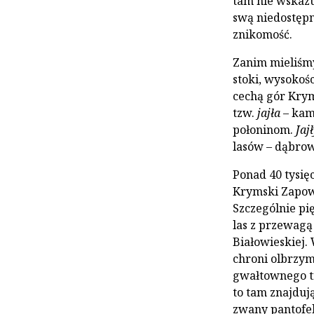
tam nie wskazu
swą niedostępn
znikomość.
Zanim mieliśmy
stoki, wysokoś
cechą gór Krym
tzw.
jajła
– kam
połoninom.
Jaj
lasów – dąbrow
Ponad 40 tysi
Krymski Zapow
Szczególnie pię
las z przewagą
Białowieskiej.
chroni olbrzy
gwałtownego tr
to tam znajduj
zwany pantofe