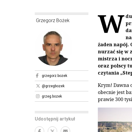
W
du
Grzegorz Bożek
pr
da
na
żaden napój. 
nurzać się w 
mistrza i noc
oraz polscy t
czytania „Step
grzegorz.bozek
Krym! Dawna cz
@grzegbozek
obecnie jest bar
grzeg.bozek
prawie 300 tys
Udostępnij artykuł