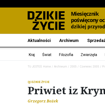
Aktualności
Archiwum
Sprzeda
Kraj
Świat
Filozofia
Zwierzęta
TU JESTEŚ:
Home
Archiwum
2005
Czerwiec 2005
Pr
DZIKIE ŻYCIE
Priwiet iz Kry
Grzegorz Bożek