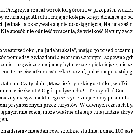
i Pielgrzym rzucał wzrok ku górom i w przepaści, wdzier
by szturmując Absolut, mijając kolejne kręgi dzielące go od
. Jednak ta okazywała się nie do osiągnięcia, Natura zaś n
 Nie sposób nie odnieść wrażenia, że wielkość Natury zadz
o wesprzeć oko „na Judahu skale”, mając go przed oczami 
eczór pomiędzy gwiazdami a Morzem Czarnym. Zapewne gd
żenie rozgwieżdżonej nocy było jeszcze piękniejsze, nie sz
ecne teraz, światła miasteczka Gurzuf, położonego u stóp g
stał nam Czatyrdah. „Maszcie krymskiego statku, wielki
minarecie świata! O gór padyszachu!”. Ten symbol Gór
naczny masyw, na którego szczycie znajdziemy piramidki
eni przynoszonych przez turystów. W dawnych czasach by
stępnym miejscem, może właśnie dlatego tutaj ludzie skryw
jen.
znajdziemy niejeden rów, sztolnię, studnię, ponad 100 jask