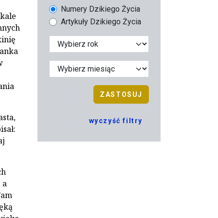
Numery Dzikiego Życia
skale
Artykuły Dzikiego Życia
ennych
inię
żanka
w
ania
ZASTOSUJ
sta,
wyczyść filtry
isał:
aj
ch
 a
„Tam
ręką