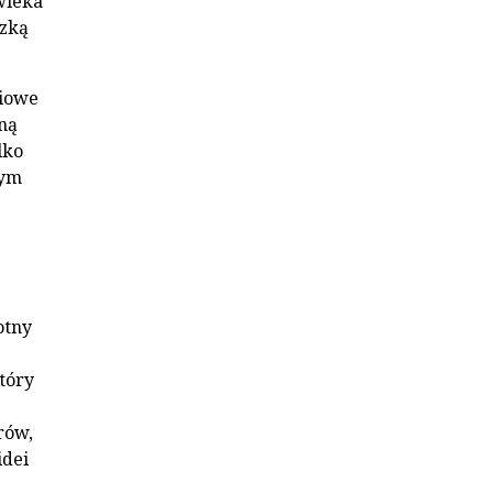
wieka
dzką
niowe
ną
lko
zym
otny
tóry
rów,
idei