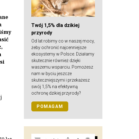
ane
n
Twój 1,5% dla dzikiej
liśmy
przyrody
asić
Od lat robimy co w naszej mocy,
,
żeby ochronić najcenniejsze
a
ekosystemy w Polsce. Działamy
skutecznie również dzięki
si
waszemu wsparciu. Pomożesz
nam w byciu jeszcze
skuteczniejszymi i przekażesz
swój 1,5% na efektywną
ochronę dzikiej przyrody?
j
POMAGAM