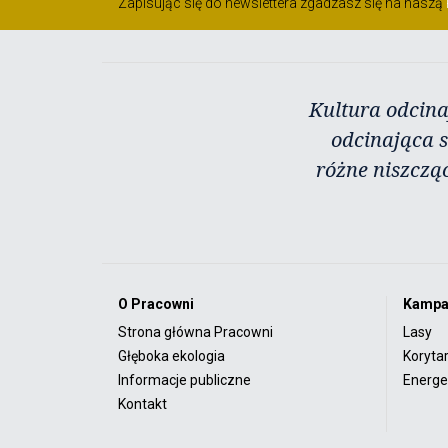
Zapisując się do newslettera zgadzasz się na naszą
Kultura odcina
odcinająca s
różne niszczą
O Pracowni
Kampa
Strona główna Pracowni
Lasy
Głęboka ekologia
Koryta
Informacje publiczne
Energet
Kontakt