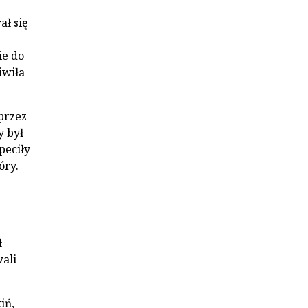
ał się
ie do
iwiła
przez
y był
peciły
óry.
ł
ali
iń,