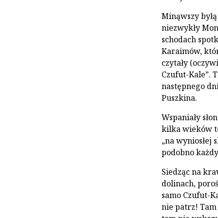
Minąwszy byłą 
niezwykły Mona
schodach spotk
Karaimów, któr
czytały (oczyw
Czufut-Kale”. 
następnego dni
Puszkina.
Wspaniały słon
kilka wieków t
„na wyniosłej 
podobno każdy t
Siedząc na kr
dolinach, poro
samo Czufut-Ka
nie patrz! Tam 