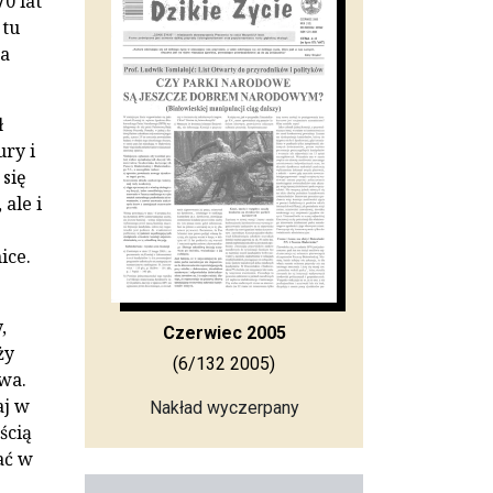
70 lat
 tu
da
ł
ry i
 się
ale i
ice.
,
Czerwiec 2005
ży
(6/132 2005)
wa.
aj w
Nakład wyczerpany
ścią
ać w