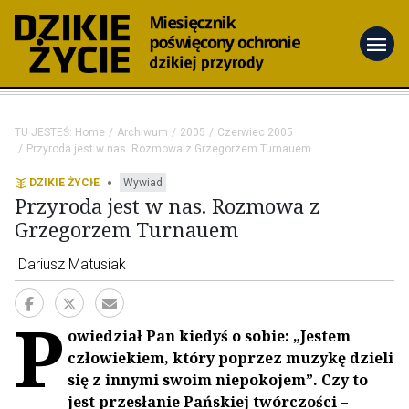
menu
TU JESTEŚ:
Home
Archiwum
2005
Czerwiec 2005
Przyroda jest w nas. Rozmowa z Grzegorzem Turnauem
•
DZIKIE ŻYCIE
Wywiad
Przyroda jest w nas. Rozmowa z
Grzegorzem Turnauem
Dariusz Matusiak
P
owiedział Pan kiedyś o sobie: „Jestem
człowiekiem, który poprzez muzykę dzieli
się z innymi swoim niepokojem”. Czy to
jest przesłanie Pańskiej twórczości –