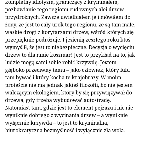
kompletny idiotyzm, graniczący z kryminałem,
pozbawianie tego regionu cudownych alei drzew
przydrożnych. Zawsze uwielbiałem je i mówiłem do
żony, że jest to cały urok tego regionu, że są tam małe,
wąskie drogi z korytarzami drzew, wśród których się
przepięknie podróżuje. I jesienią zeszłego roku ktoś
wymyślił, że jest to niebezpieczne. Decyzja o wycięciu
drzew to dla mnie koszmar! Jest to przykład na to, jak
ludzie mogą sami sobie robić krzywdę. Jestem
głęboko przeciwny temu – jako człowiek, który lubi
tam bywać i który kocha te krajobrazy. W moim
proteście nie ma jednak jakieś filozofii, bo nie jestem
walczącym ekologiem, który by się przywiązywał do
drzewa, gdy trzeba wybudować autostradę.
Natomiast tam, gdzie jest to element pejzażu i nic nie
wyniknie dobrego z wycinania drzew – a wyniknie
wyłącznie krzywda – to jest to kryminalna,
biurokratyczna bezmyślność i wyłącznie zła wola.