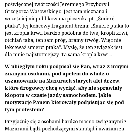
poświęconej twórczości Jeremiego Przybory i
Grzegorza Wasowskiego. Jest tam nieznana i
wcześniej niepublikowana piosenka pt. „Śmierć
ptaka”. Jej końcowy fragment brzmi: „Śmierć ptaka to
jest kropla krwi, bardzo podobna do twej kropli krwi,
otchłań taka, ten sam próg, bramy trwóg. Więc nie
lekceważ śmierci ptaka”. Myślę, że ten związek jest
dla mnie najistotniejszy. Ta sama kropla krwi...
W ubiegłym roku podpisał się Pan, wraz z innymi
znanymi osobami, pod apelem do władz o
uszanowanie na Mazurach starych alei drzew,
które drogowcy chcą wyciąć, aby nie sprawiały
kłopotu w czasie jazdy samochodem. Jakie
motywacje Panem kierowały podpisując się pod
tym protestem?
Przyjaźnię się z osobami bardzo mocno związanymi z
Mazurami bądź pochodzącymi stamtąd i uważam za