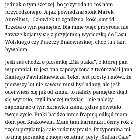
jednak o tym szerzej, bo przyroda to coś nam
przyrodzonego. A jak powiedział stoik Marek
Aureliusz, „Człowiek to zgnilizna, kość, smród”.
Trzeba o tym pamiętać. Dla mnie więc przyroda nie
zawsze kojarzy się z przyjemną wycieczką do Lasu
Wolskiego czy Puszczy Białowieskiej, choć tu i tam
bywałem.
Jeśli zaś chodzi o piosenkę „Dla ptaka”, o której pan
wspomniał, to jest ona zapożyczona z twórczości Jana
Kantego Pawluśkiewicza. Tekst jest prosty i mówi, że
pierwszy lot nie zawsze musi być udany, ale jeśli
oderwiesz się już od ziemi, to należy pamiętać skąd
się wyrosło, czyli inaczej mówiąc – nie należy
zapominać o tym skrawku ziemi, gdzie powstało
twoje życie. Ptaki bardzo mnie frapują odkąd mam
dom pod Krakowem. Mam tam karmniki i ósmy rok z
rzędu przylatują całe rodziny ptasie. Przypomina mi
to inną piosenkę z mojej ostatniej płyty „Sułtan Cafe”