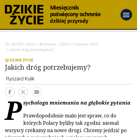
menu
TU JESTEŚ:
Home
Archiwum
2009
Czerwiec 2009
Jakich dróg potrzebujemy?
DZIKIE ŻYCIE
Jakich dróg potrzebujemy?
Ryszard Kulik
P
sychologa mniemania na głębokie pytania
Prawdopodobnie mało jest spraw, co do
których Polacy byliby tak zgodni: niemal
wszyscy czekamy na nowe drogi. Chcemy jeździć po