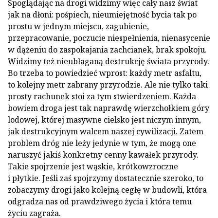
Spoglądając na drogi widzimy więc cały nasz świat
jak na dłoni: pośpiech, nieumiejętność bycia tak po
prostu w jednym miejscu, zagubienie,
przepracowanie, poczucie niespełnienia, nienasycenie
w dążeniu do zaspokajania zachcianek, brak spokoju.
Widzimy też nieubłaganą destrukcję świata przyrody.
Bo trzeba to powiedzieć wprost: każdy metr asfaltu,
to kolejny metr zabrany przyrodzie. Ale nie tylko taki
prosty rachunek stoi za tym stwierdzeniem. Każda
bowiem droga jest tak naprawdę wierzchołkiem góry
lodowej, której masywne cielsko jest niczym innym,
jak destrukcyjnym walcem naszej cywilizacji. Zatem
problem dróg nie leży jedynie w tym, że mogą one
naruszyć jakiś konkretny cenny kawałek przyrody.
Takie spojrzenie jest wąskie, krótkowzroczne
i płytkie. Jeśli zaś spojrzymy dostatecznie szeroko, to
zobaczymy drogi jako kolejną cegłę w budowli, która
odgradza nas od prawdziwego życia i która temu
życiu zagraża.