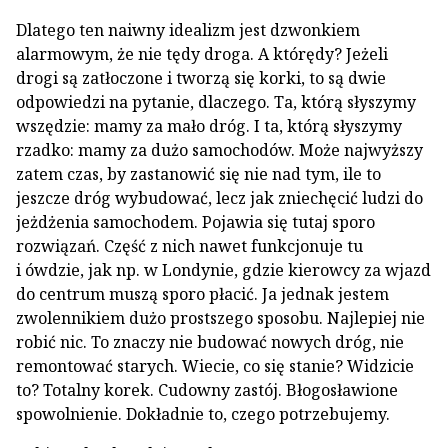
Dlatego ten naiwny idealizm jest dzwonkiem
alarmowym, że nie tędy droga. A którędy? Jeżeli
drogi są zatłoczone i tworzą się korki, to są dwie
odpowiedzi na pytanie, dlaczego. Ta, którą słyszymy
wszędzie: mamy za mało dróg. I ta, którą słyszymy
rzadko: mamy za dużo samochodów. Może najwyższy
zatem czas, by zastanowić się nie nad tym, ile to
jeszcze dróg wybudować, lecz jak zniechęcić ludzi do
jeżdżenia samochodem. Pojawia się tutaj sporo
rozwiązań. Część z nich nawet funkcjonuje tu
i ówdzie, jak np. w Londynie, gdzie kierowcy za wjazd
do centrum muszą sporo płacić. Ja jednak jestem
zwolennikiem dużo prostszego sposobu. Najlepiej nie
robić nic. To znaczy nie budować nowych dróg, nie
remontować starych. Wiecie, co się stanie? Widzicie
to? Totalny korek. Cudowny zastój. Błogosławione
spowolnienie. Dokładnie to, czego potrzebujemy.