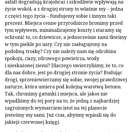
asfalt degradują krajobraz i szkodliwie wpływają na
życie wokół, a z drugiej strony to właśnie my – jedna
z części tego życia – fundujemy sobie i innym taki
prezent. Miejsca cenne przyrodniczo bronimy przed
tym wpływem, minimalizujemy koszty i staramy się
ochronić to, co dziewicze, a jednocześnie sami tkwimy
w tym piekle po uszy. Czy nie zasługujemy na
podobną troskę? Czy nie należy nam się odrobina
spokoju, ciszy, zdrowego powietrza, wody
i nieskażonej ziemi? Dlaczego uwierzyliśmy, że to, co
dla nas dobre, jest po drugiej stronie życia? Budując
drogi, sprzeniewierzamy się sobie, swojej prawdziwej
naturze, która umiera pod kolejną warstwą betonu.
Tak, chronimy gatunki i miejsca, ale jakoś nie
wpadliśmy do tej pory na to, że jedną z najbardziej
zagrożonych wymarciem istot na tej planecie
jesteśmy my sami. Już czas, abyśmy wpisali się do
jakiejś czerwonej księgi.