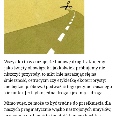
Wszystko to wskazuje, że budowę dróg traktujemy
jako święty obowiązek i jakkolwiek próbujemy nie
niszczyć przyrody, to nikt (nie narażając się na
śmieszność, ostracyzm czy etykietkę ekoterrorysty)
nie będzie próbował podważać tego jedynie słusznego
kierunku. Jest tylko jedna droga i jest nią… droga.
Mimo więc, że może to być trudne do przełknięcia dla
naszych pragmatycznie wąsko nastrojonych umysłów,
proponuję pozbawić tę świętość taniego blichtru.