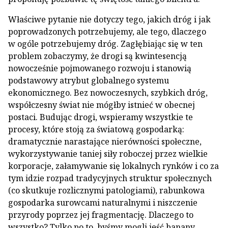
Właściwe pytanie nie dotyczy tego, jakich dróg i jak
poprowadzonych potrzebujemy, ale tego, dlaczego
w ogóle potrzebujemy dróg. Zagłębiając się w ten
problem zobaczymy, że drogi są kwintesencją
nowocześnie pojmowanego rozwoju i stanowią
podstawowy atrybut globalnego systemu
ekonomicznego. Bez nowoczesnych, szybkich dróg,
współczesny świat nie mógłby istnieć w obecnej
postaci. Budując drogi, wspieramy wszystkie te
procesy, które stoją za światową gospodarką:
dramatycznie narastające nierówności społeczne,
wykorzystywanie taniej siły roboczej przez wielkie
korporacje, załamywanie się lokalnych rynków i co za
tym idzie rozpad tradycyjnych struktur społecznych
(co skutkuje rozlicznymi patologiami), rabunkowa
gospodarka surowcami naturalnymi i niszczenie
przyrody poprzez jej fragmentację. Dlaczego to
wszystko? Tylko po to, byśmy mogli jeść banany