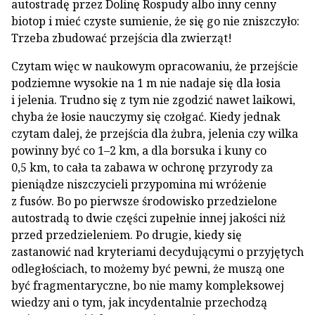
autostradę przez Dolinę Rospudy albo inny cenny
biotop i mieć czyste sumienie, że się go nie zniszczyło:
Trzeba zbudować przejścia dla zwierząt!
Czytam więc w naukowym opracowaniu, że przejście
podziemne wysokie na 1 m nie nadaje się dla łosia
i jelenia. Trudno się z tym nie zgodzić nawet laikowi,
chyba że łosie nauczymy się czołgać. Kiedy jednak
czytam dalej, że przejścia dla żubra, jelenia czy wilka
powinny być co 1–2 km, a dla borsuka i kuny co
0,5 km, to cała ta zabawa w ochronę przyrody za
pieniądze niszczycieli przypomina mi wróżenie
z fusów. Bo po pierwsze środowisko przedzielone
autostradą to dwie części zupełnie innej jakości niż
przed przedzieleniem. Po drugie, kiedy się
zastanowić nad kryteriami decydującymi o przyjętych
odległościach, to możemy być pewni, że muszą one
być fragmentaryczne, bo nie mamy kompleksowej
wiedzy ani o tym, jak incydentalnie przechodzą