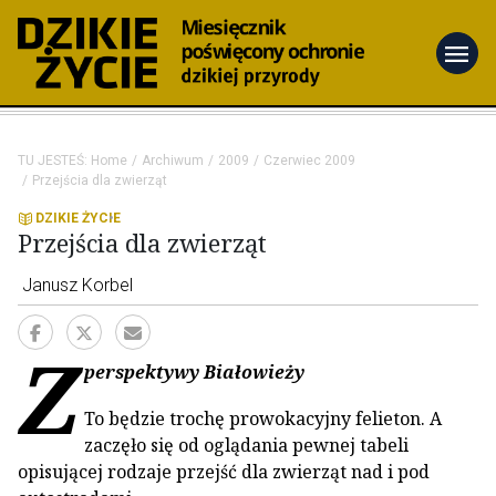
menu
TU JESTEŚ:
Home
Archiwum
2009
Czerwiec 2009
Przejścia dla zwierząt
DZIKIE ŻYCIE
Przejścia dla zwierząt
Janusz Korbel
Z
perspektywy Białowieży
To będzie trochę prowokacyjny felieton. A
zaczęło się od oglądania pewnej tabeli
opisującej rodzaje przejść dla zwierząt nad i pod