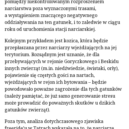
pomiędzy niekontrolowanym rozproszeniem
narciarstwa poza wyznaczonymi trasami,
a wystąpieniem znaczącego negatywnego
oddziaływania na ten gatunek, i to zaledwie w ciągu
roku od uruchomienia stacji narciarskiej.
Kolejnym przykładem jest kozica, która będzie
przepłaszana przez narciarzy wjeżdżających na jej
terytorium. Rozsądnym jest uznanie, że dla
przebywających w rejonie Goryczkowego i Beskidu
innych zwierząt (m.in. niedźwiedzie, świstaki, orły),
pojawienie się częstych gości na nartach,
wjeżdżających w rejon ich bytowania – będzie
powodowało poważne zagrożenie dla tych gatunków
(należy pamiętać, że już samo generowanie stresu
może prowadzić do poważnych skutków u dzikich
gatunków zwierząt).
Poza tym, analiza dotychczasowego zjawiska
freeride’u w Tatrach wskazała na to, że narciarze