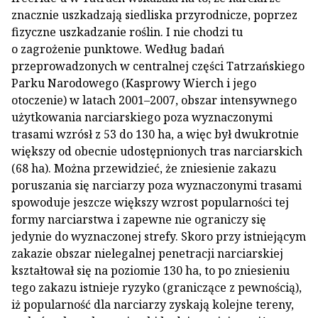
znacznie uszkadzają siedliska przyrodnicze, poprzez
fizyczne uszkadzanie roślin. I nie chodzi tu
o zagrożenie punktowe. Według badań
przeprowadzonych w centralnej części Tatrzańskiego
Parku Narodowego (Kasprowy Wierch i jego
otoczenie) w latach 2001–2007, obszar intensywnego
użytkowania narciarskiego poza wyznaczonymi
trasami wzrósł z 53 do 130 ha, a więc był dwukrotnie
większy od obecnie udostępnionych tras narciarskich
(68 ha). Można przewidzieć, że zniesienie zakazu
poruszania się narciarzy poza wyznaczonymi trasami
spowoduje jeszcze większy wzrost popularności tej
formy narciarstwa i zapewne nie ograniczy się
jedynie do wyznaczonej strefy. Skoro przy istniejącym
zakazie obszar nielegalnej penetracji narciarskiej
kształtował się na poziomie 130 ha, to po zniesieniu
tego zakazu istnieje ryzyko (graniczące z pewnością),
iż popularność dla narciarzy zyskają kolejne tereny,