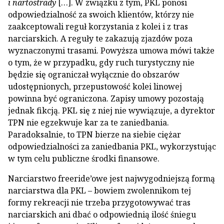
i nartostrady
[…]. W związku z tym, PKL ponosi
odpowiedzialność za swoich klientów, którzy nie
zaakceptowali reguł korzystania z kolei i z tras
narciarskich. A reguły te zakazują zjazdów poza
wyznaczonymi trasami. Powyższa umowa mówi także
o tym, że w przypadku, gdy ruch turystyczny nie
będzie się ograniczał wyłącznie do obszarów
udostępnionych, przepustowość kolei linowej
powinna być ograniczona. Zapisy umowy pozostają
jednak fikcją. PKL się z niej nie wywiązuje, a dyrektor
TPN nie egzekwuje kar za te zaniedbania.
Paradoksalnie, to TPN bierze na siebie ciężar
odpowiedzialności za zaniedbania PKL, wykorzystując
w tym celu publiczne środki finansowe.
Narciarstwo freeride’owe jest najwygodniejszą formą
narciarstwa dla PKL – bowiem zwolennikom tej
formy rekreacji nie trzeba przygotowywać tras
narciarskich ani dbać o odpowiednią ilość śniegu