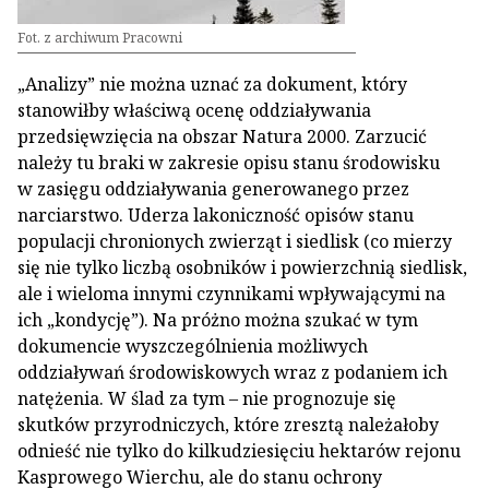
Fot. z archiwum Pracowni
„Analizy” nie można uznać za dokument, który
stanowiłby właściwą ocenę oddziaływania
przedsięwzięcia na obszar Natura 2000. Zarzucić
należy tu braki w zakresie opisu stanu środowisku
w zasięgu oddziaływania generowanego przez
narciarstwo. Uderza lakoniczność opisów stanu
populacji chronionych zwierząt i siedlisk (co mierzy
się nie tylko liczbą osobników i powierzchnią siedlisk,
ale i wieloma innymi czynnikami wpływającymi na
ich „kondycję”). Na próżno można szukać w tym
dokumencie wyszczególnienia możliwych
oddziaływań środowiskowych wraz z podaniem ich
natężenia. W ślad za tym – nie prognozuje się
skutków przyrodniczych, które zresztą należałoby
odnieść nie tylko do kilkudziesięciu hektarów rejonu
Kasprowego Wierchu, ale do stanu ochrony