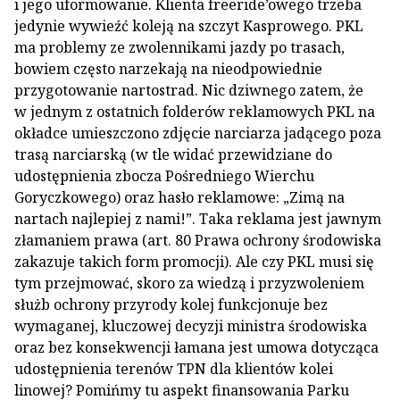
i jego uformowanie. Klienta freeride’owego trzeba
jedynie wywieźć koleją na szczyt Kasprowego. PKL
ma problemy ze zwolennikami jazdy po trasach,
bowiem często narzekają na nieodpowiednie
przygotowanie nartostrad. Nic dziwnego zatem, że
w jednym z ostatnich folderów reklamowych PKL na
okładce umieszczono zdjęcie narciarza jadącego poza
trasą narciarską (w tle widać przewidziane do
udostępnienia zbocza Pośredniego Wierchu
Goryczkowego) oraz hasło reklamowe: „Zimą na
nartach najlepiej z nami!”. Taka reklama jest jawnym
złamaniem prawa (art. 80 Prawa ochrony środowiska
zakazuje takich form promocji). Ale czy PKL musi się
tym przejmować, skoro za wiedzą i przyzwoleniem
służb ochrony przyrody kolej funkcjonuje bez
wymaganej, kluczowej decyzji ministra środowiska
oraz bez konsekwencji łamana jest umowa dotycząca
udostępnienia terenów TPN dla klientów kolei
linowej? Pomińmy tu aspekt finansowania Parku