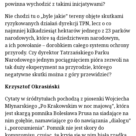
powinna wychodzić z takimi inicjatywami?
Nie chodzi tu o „byle jakie” tereny objęte skutkami
ryzykowanych działań dyrekcji TPN, lecz o co
najmniej kilkadziesiąt hektarów jednego z 23 parków
narodowych, które są dziedzictwem narodowym,
a ich powołanie – dorobkiem całego systemu ochrony
przyrody. Czy dyrektor Tatrzańskiego Parku
Narodowego jednym pociągnięciem pióra zezwoli na
tak duży eksperyment na przyrodzie, którego
negatywne skutki można z góry przewidzieć?
Krzysztof Okrasiński
Cytaty w śródtytułach pochodzą z piosenki Wojciecha
Młynarskiego „Po Krakowskim w noc majową”, która
jest skargą pomnika Bolesława Prusa na siadające na
nim gołębie, namawiające go do nawiązania „dialogu”
i „porozumienia”. Pomnik nie jest skory do
kompromisu, czując, że kryje się w nim biała rzadka