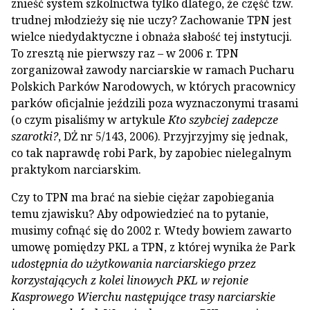
znieść system szkolnictwa tylko dlatego, że część tzw.
trudnej młodzieży się nie uczy? Zachowanie TPN jest
wielce niedydaktyczne i obnaża słabość tej instytucji.
To zresztą nie pierwszy raz – w 2006 r. TPN
zorganizował zawody narciarskie w ramach Pucharu
Polskich Parków Narodowych, w których pracownicy
parków oficjalnie jeździli poza wyznaczonymi trasami
(o czym pisaliśmy w artykule
Kto szybciej zadepcze
szarotki?
, DŻ nr 5/143, 2006). Przyjrzyjmy się jednak,
co tak naprawdę robi Park, by zapobiec nielegalnym
praktykom narciarskim.
Czy to TPN ma brać na siebie ciężar zapobiegania
temu zjawisku? Aby odpowiedzieć na to pytanie,
musimy cofnąć się do 2002 r. Wtedy bowiem zawarto
umowę pomiędzy PKL a TPN, z której wynika że Park
udostępnia do użytkowania narciarskiego przez
korzystających z kolei linowych PKL w rejonie
Kasprowego Wierchu następujące trasy narciarskie