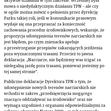
aktywne działania w tym zakresie. Wcześniej była
mowa o niedydaktycznym działaniu TPN – ale czy
w ogóle można mówić o pełnieniu przez dyrekcję
Parku takiej roli, jeśli w komunikacie prasowym
wydaje się ona przepraszać za konieczność
zachowania procedur środowiskowych, wskazuje, że
propozycja udostępnienia terenów narciarskich nie
jest błędem, po czym znienacka apeluje
o przestrzeganie przepisów zakazujących jeżdżenia
poza wyznaczonymi trasami. Przecież to jawna
deklaracja: „Narciarze, nie będziemy was ścigać za
nielegalną jazdę poza trasami, ponieważ jesteśmy po
tej samej stronie”.
Publiczne deklaracje Dyrektora TPN o tym, że
udostępnienie nowych terenów narciarskich nie
wchodzi w zakres „przedsięwzięcia mogącego
znacząco oddziaływać na środowisko” oraz nie
wymaga uzgodnień z organami odpowiedzialnymi za