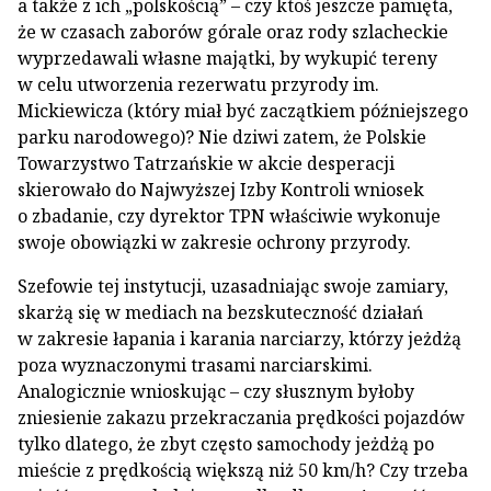
a także z ich „polskością” – czy ktoś jeszcze pamięta,
że w czasach zaborów górale oraz rody szlacheckie
wyprzedawali własne majątki, by wykupić tereny
w celu utworzenia rezerwatu przyrody im.
Mickiewicza (który miał być zaczątkiem późniejszego
parku narodowego)? Nie dziwi zatem, że Polskie
Towarzystwo Tatrzańskie w akcie desperacji
skierowało do Najwyższej Izby Kontroli wniosek
o zbadanie, czy dyrektor TPN właściwie wykonuje
swoje obowiązki w zakresie ochrony przyrody.
Szefowie tej instytucji, uzasadniając swoje zamiary,
skarżą się w mediach na bezskuteczność działań
w zakresie łapania i karania narciarzy, którzy jeżdżą
poza wyznaczonymi trasami narciarskimi.
Analogicznie wnioskując – czy słusznym byłoby
zniesienie zakazu przekraczania prędkości pojazdów
tylko dlatego, że zbyt często samochody jeżdżą po
mieście z prędkością większą niż 50 km/h? Czy trzeba