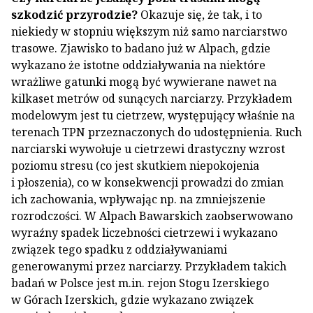
szkodzić przyrodzie?
Okazuje się, że tak, i to
niekiedy w stopniu większym niż samo narciarstwo
trasowe. Zjawisko to badano już w Alpach, gdzie
wykazano że istotne oddziaływania na niektóre
wrażliwe gatunki mogą być wywierane nawet na
kilkaset metrów od sunących narciarzy. Przykładem
modelowym jest tu cietrzew, występujący właśnie na
terenach TPN przeznaczonych do udostępnienia. Ruch
narciarski wywołuje u cietrzewi drastyczny wzrost
poziomu stresu (co jest skutkiem niepokojenia
i płoszenia), co w konsekwencji prowadzi do zmian
ich zachowania, wpływając np. na zmniejszenie
rozrodczości. W Alpach Bawarskich zaobserwowano
wyraźny spadek liczebności cietrzewi i wykazano
związek tego spadku z oddziaływaniami
generowanymi przez narciarzy. Przykładem takich
badań w Polsce jest m.in. rejon Stogu Izerskiego
w Górach Izerskich, gdzie wykazano związek