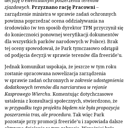
decyzję o ewentualnym poszerzeniu terenów
zjazdowych
.
Przyznano rację Pracowni
–
zarządzenie ministra w sprawie zadań ochronnych
powinna poprzedzać ocena oddziaływania na
środowisko (w ten sposób dyrektor TPN przyczynił się
do konieczności ponownej weryfikacji dokumentów
dla wszystkich parków narodowych w Polsce). Brak
tej oceny spowodował, że Park tymczasowo odstąpił
od podjęcia decyzji w sprawie terenów dla freeride’u.
Jednak komunikat uspokaja, że jeszcze w tym roku
zostanie opracowana nowelizacja zarządzenia
w sprawie zadań ochronnych
w zakresie udostępnienia
dodatkowych terenów dla narciarstwa w rejonie
Kasprowego Wierchu
. Komentując dotychczasowe
ustalenia z konsultacji społecznych, stwierdzono, że
w przypadku tego projektu błędem nie była propozycja
poszerzenia tras, ale procedura
. Tak więc Park
pozostaje przy promocji freeride’u i zapowiada dalsze