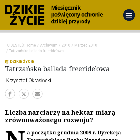
menu
TU JESTEŚ:
Home
Archiwum
2010
Marzec 2010
Tatrzańska ballada freeride’owa
DZIKIE ŻYCIE
Tatrzańska ballada freeride’owa
Krzysztof Okrasiński
Liczba narciarzy na hektar miarą
zrównoważonego rozwoju?
N
a początku grudnia 2009 r. Dyrekcja