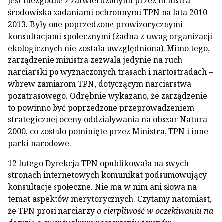
jest niezgodne z zatwierdzonymi przez ministra
środowiska zadaniami ochronnymi TPN na lata 2010–
2013. Były one poprzedzone prowizorycznymi
konsultacjami społecznymi (żadna z uwag organizacji
ekologicznych nie została uwzględniona). Mimo tego,
zarządzenie ministra zezwala jedynie na ruch
narciarski po wyznaczonych trasach i nartostradach –
wbrew zamiarom TPN, dotyczącym narciarstwa
pozatrasowego. Odrębnie wykazano, że zarządzenie
to powinno być poprzedzone przeprowadzeniem
strategicznej oceny oddziaływania na obszar Natura
2000, co zostało pominięte przez Ministra, TPN i inne
parki narodowe.
12 lutego Dyrekcja TPN opublikowała na swych
stronach internetowych komunikat podsumowujący
konsultacje społeczne. Nie ma w nim ani słowa na
temat aspektów merytorycznych. Czytamy natomiast,
że TPN prosi narciarzy
o cierpliwość w oczekiwaniu na