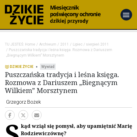
menu
TU JESTEŚ:
Home
Archiwum
2011
Lipiec / sierpień 2011
Puszczańska tradycja i leśna księga. Rozmowa z Dariuszem
„Biegnącym Wilkiem” Morsztynem
•
DZIKIE ŻYCIE
Wywiad
Puszczańska tradycja i leśna księga.
Rozmowa z Dariuszem „Biegnącym
Wilkiem” Morsztynem
Grzegorz Bożek
S
kąd wziął się pomysł, aby upamiętnić Marię
Rodziewiczównę?