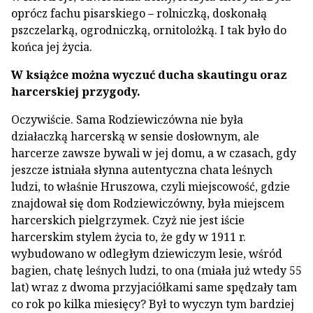
oprócz fachu pisarskiego – rolniczką, doskonałą
pszczelarką, ogrodniczką, ornitolożką. I tak było do
końca jej życia.
W książce można wyczuć ducha skautingu oraz
harcerskiej przygody.
Oczywiście. Sama Rodziewiczówna nie była
działaczką harcerską w sensie dosłownym, ale
harcerze zawsze bywali w jej domu, a w czasach, gdy
jeszcze istniała słynna autentyczna chata leśnych
ludzi, to właśnie Hruszowa, czyli miejscowość, gdzie
znajdował się dom Rodziewiczówny, była miejscem
harcerskich pielgrzymek. Czyż nie jest iście
harcerskim stylem życia to, że gdy w 1911 r.
wybudowano w odległym dziewiczym lesie, wśród
bagien, chatę leśnych ludzi, to ona (miała już wtedy 55
lat) wraz z dwoma przyjaciółkami same spędzały tam
co rok po kilka miesięcy? Był to wyczyn tym bardziej