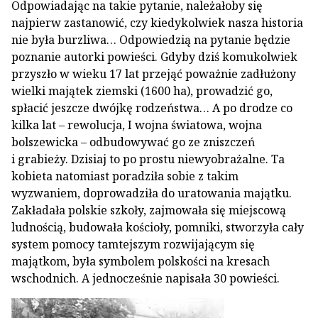
Odpowiadając na takie pytanie, należałoby się
najpierw zastanowić, czy kiedykolwiek nasza historia
nie była burzliwa… Odpowiedzią na pytanie będzie
poznanie autorki powieści. Gdyby dziś komukolwiek
przyszło w wieku 17 lat przejąć poważnie zadłużony
wielki majątek ziemski (1600 ha), prowadzić go,
spłacić jeszcze dwójkę rodzeństwa… A po drodze co
kilka lat – rewolucja, I wojna światowa, wojna
bolszewicka – odbudowywać go ze zniszczeń
i grabieży. Dzisiaj to po prostu niewyobrażalne. Ta
kobieta natomiast poradziła sobie z takim
wyzwaniem, doprowadziła do uratowania majątku.
Zakładała polskie szkoły, zajmowała się miejscową
ludnością, budowała kościoły, pomniki, stworzyła cały
system pomocy tamtejszym rozwijającym się
majątkom, była symbolem polskości na kresach
wschodnich. A jednocześnie napisała 30 powieści.