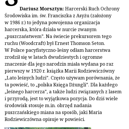
Dariusz Morsztyn:
Harcerski Ruch Ochrony
Środowiska im. św. Franciszka z Asyżu (założony
w 1986 r.) to jedyna powojenna organizacja
harcerska, która działa w nurcie zwanym
„puszczaństwem”. Na świecie prekursorem tego
ruchu (Woodcraft) był Ernest Thomson Seton.
W Polsce pacyfistyczno-leśny odłam harcerstwa
zrodził się w latach dwudziestych i ogromne
znaczenie dla jego narodzin miała wydana po raz
pierwszy w 1920 r. książka Marii Rodziewiczówny
„Lato leśnych ludzi”. Często używam porównania, że
ta powieść, to „polska Księga Dżungli”. Dla każdego
„leśnego harcerza”, a także ludzi związanych z lasem
i przyrodą, jest to wyjątkowa pozycja. Do dziś wiele
środowisk stosuje m.in. obrzęd nadania
puszczańskiego miana na sposób, jaki Maria
Rodziewiczówna opisuje w powieści.