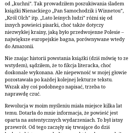
od „kuchni”. Tak prowadziłem poszukiwania śladem
książki Nienackiego „Pan Samochodzik i Winnetou”,
„Król Olch” itp. „Lato leśnych ludzi” różni się od
innych powieści pisarki, choć także dotyczy
niezwykłej krainy, jaką było przedwojenne Polesie –
największe europejskie bagna, porównywane wtedy
do Amazonii.
Nie znając historii powstania książki (dziś mówię to ze
wstydem), sądziłem, że to fikcja literacka, choć
doskonale wykonana. Ale niepewność w mojej głowie
pozostawała po każdej kolejnej lekturze tekstu.
Wszak aby coś podobnego napisać, trzeba to
naprawdę czuć.
Rewolucja w moim myśleniu miała miejsce kilka lat
temu. Dotarła do mnie informacja, że powieść jest
oparta na autentycznych wydarzeniach. To był istny
przewrót. Od tego zaczęły się trwające do dziś