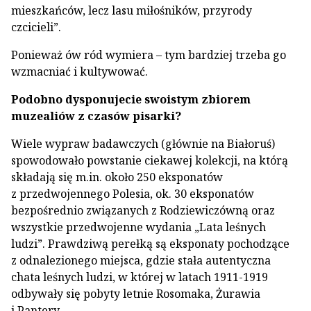
mieszkańców, lecz lasu miłośników, przyrody
czcicieli”.
Ponieważ ów ród wymiera – tym bardziej trzeba go
wzmacniać i kultywować.
Podobno dysponujecie swoistym zbiorem
muzealiów z czasów pisarki?
Wiele wypraw badawczych (głównie na Białoruś)
spowodowało powstanie ciekawej kolekcji, na którą
składają się m.in. około 250 eksponatów
z przedwojennego Polesia, ok. 30 eksponatów
bezpośrednio związanych z Rodziewiczówną oraz
wszystkie przedwojenne wydania „Lata leśnych
ludzi”. Prawdziwą perełką są eksponaty pochodzące
z odnalezionego miejsca, gdzie stała autentyczna
chata leśnych ludzi, w której w latach 1911-1919
odbywały się pobyty letnie Rosomaka, Żurawia
i Pantery.