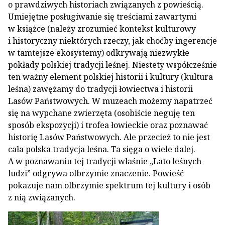
o prawdziwych historiach związanych z powieścią.
Umiejętne posługiwanie się treściami zawartymi
w książce (należy zrozumieć kontekst kulturowy
i historyczny niektórych rzeczy, jak choćby ingerencje
w tamtejsze ekosystemy) odkrywają niezwykłe
pokłady polskiej tradycji leśnej. Niestety współcześnie
ten ważny element polskiej historii i kultury (kultura
leśna) zawężamy do tradycji łowiectwa i historii
Lasów Państwowych. W muzeach możemy napatrzeć
się na wypchane zwierzęta (osobiście neguję ten
sposób ekspozycji) i trofea łowieckie oraz poznawać
historię Lasów Państwowych. Ale przecież to nie jest
cała polska tradycja leśna. Ta sięga o wiele dalej.
A w poznawaniu tej tradycji właśnie „Lato leśnych
ludzi” odgrywa olbrzymie znaczenie. Powieść
pokazuje nam olbrzymie spektrum tej kultury i osób
z nią związanych.