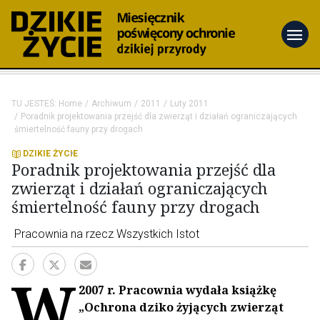
menu
TU JESTEŚ:
Home
Archiwum
2011
Luty 2011
Poradnik projektowania przejść dla zwierząt i działań ograniczających
śmiertelność fauny przy drogach
DZIKIE ŻYCIE
Poradnik projektowania przejść dla
zwierząt i działań ograniczających
śmiertelność fauny przy drogach
Pracownia na rzecz Wszystkich Istot
W
2007 r. Pracownia wydała książkę
„Ochrona dziko żyjących zwierząt