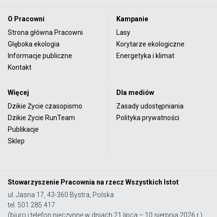
O Pracowni
Kampanie
Strona główna Pracowni
Lasy
Głęboka ekologia
Korytarze ekologiczne
Informacje publiczne
Energetyka i klimat
Kontakt
Więcej
Dla mediów
Dzikie Życie czasopismo
Zasady udostępniania
Dzikie Życie RunTeam
Polityka prywatności
Publikacje
Sklep
Stowarzyszenie Pracownia na rzecz Wszystkich Istot
ul. Jasna 17, 43-360 Bystra, Polska
tel. 501 285 417
(biuro i telefon nieczynne w dniach 21 lipca – 10 sierpnia 2026 r.)