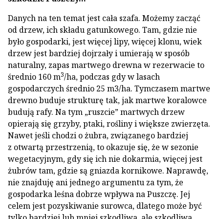
Danych na ten temat jest cała szafa. Możemy zacząć
od drzew, ich składu gatunkowego. Tam, gdzie nie
było gospodarki, jest więcej lipy, więcej klonu, wiek
drzew jest bardziej dojrzały i umierają w sposób
naturalny, zapas martwego drewna w rezerwacie to
3
średnio 160 m
/ha, podczas gdy w lasach
gospodarczych średnio 25 m
3
/ha. Tymczasem martwe
drewno buduje strukturę tak, jak martwe koralowce
budują rafy. Na tym „ruszcie” martwych drzew
opierają się grzyby, ptaki, rośliny i większe zwierzęta.
Nawet jeśli chodzi o żubra, związanego bardziej
z otwartą przestrzenią, to okazuje się, że w sezonie
wegetacyjnym, gdy się ich nie dokarmia, więcej jest
żubrów tam, gdzie są gniazda kornikowe. Naprawdę,
nie znajduję ani jednego argumentu za tym, że
gospodarka leśna dobrze wpływa na Puszczę. Jej
celem jest pozyskiwanie surowca, dlatego może być
tylko bardziej lub mniej szkodliwa, ale szkodliwa