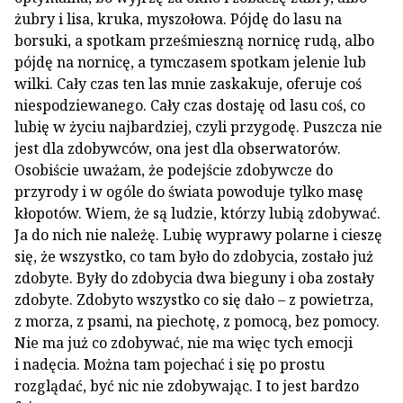
żubry i lisa, kruka, myszołowa. Pójdę do lasu na
borsuki, a spotkam prześmieszną nornicę rudą, albo
pójdę na nornicę, a tymczasem spotkam jelenie lub
wilki. Cały czas ten las mnie zaskakuje, oferuje coś
niespodziewanego. Cały czas dostaję od lasu coś, co
lubię w życiu najbardziej, czyli przygodę. Puszcza nie
jest dla zdobywców, ona jest dla obserwatorów.
Osobiście uważam, że podejście zdobywcze do
przyrody i w ogóle do świata powoduje tylko masę
kłopotów. Wiem, że są ludzie, którzy lubią zdobywać.
Ja do nich nie należę. Lubię wyprawy polarne i cieszę
się, że wszystko, co tam było do zdobycia, zostało już
zdobyte. Były do zdobycia dwa bieguny i oba zostały
zdobyte. Zdobyto wszystko co się dało – z powietrza,
z morza, z psami, na piechotę, z pomocą, bez pomocy.
Nie ma już co zdobywać, nie ma więc tych emocji
i nadęcia. Można tam pojechać i się po prostu
rozglądać, być nic nie zdobywając. I to jest bardzo