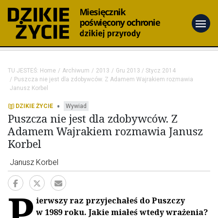
menu
TU JESTEŚ:
Home
Archiwum
2013
Gru 2013 / Stycz 2014
Puszcza nie jest dla zdobywców. Z Adamem Wajrakiem rozmawia
Janusz Korbel
•
DZIKIE ŻYCIE
Wywiad
Puszcza nie jest dla zdobywców. Z
Adamem Wajrakiem rozmawia Janusz
Korbel
Janusz Korbel
P
ierwszy raz przyjechałeś do Puszczy
w 1989 roku. Jakie miałeś wtedy wrażenia?