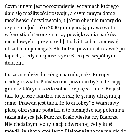
Czym innym jest porozumienie, w ramach którego
daje się możliwości rozwoju, a czym innym danie
możliwości decydowania, z jakim obecnie mamy do
czynienia [od roku 2000 gminy mają prawo weta
w kwestiach tworzenia czy powiększania parków
narodowych – przyp. red.]. Ludzi trzeba szanować
i trzeba im pomagać. Ale ludzie powinni dostawać po
łapach, kiedy chcą niszczyć coś, co jest wspólnym
dobrem.
Puszcza należy do całego narodu, całej Europy
i całego świata. Państwo nie powinno być federacją
gmin, z których każda sobie rzepkę skrobie. Bo jeśli
tak, to proszę bardzo, niech się te gminy utrzymują
same. Prawda jest taka, że to ci „obcy” z Warszawy
płacą olbrzymie podatki, a te pieniądze idą potem na
takie miejsca jak Puszcza Białowieska czy Biebrza.
Nie chciałbym też sytuacji odwrotnej, żeby ktoś
mówił, że skoro ktoś jest z Białowieży to nie ma nic do