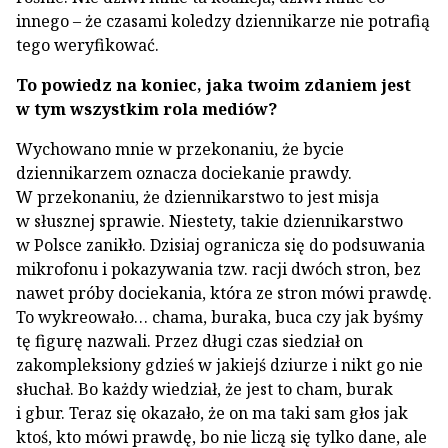
innego – że czasami koledzy dziennikarze nie potrafią
tego weryfikować.
To powiedz na koniec, jaka twoim zdaniem jest
w tym wszystkim rola mediów?
Wychowano mnie w przekonaniu, że bycie
dziennikarzem oznacza dociekanie prawdy.
W przekonaniu, że dziennikarstwo to jest misja
w słusznej sprawie. Niestety, takie dziennikarstwo
w Polsce zanikło. Dzisiaj ogranicza się do podsuwania
mikrofonu i pokazywania tzw. racji dwóch stron, bez
nawet próby dociekania, która ze stron mówi prawdę.
To wykreowało… chama, buraka, buca czy jak byśmy
tę figurę nazwali. Przez długi czas siedział on
zakompleksiony gdzieś w jakiejś dziurze i nikt go nie
słuchał. Bo każdy wiedział, że jest to cham, burak
i gbur. Teraz się okazało, że on ma taki sam głos jak
ktoś, kto mówi prawdę, bo nie liczą się tylko dane, ale