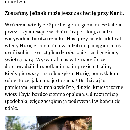
mnóstwo…
Zostańmy jednak może jeszcze chwilę przy Nurii.
Wróciłem wtedy ze Spitsbergenu, gdzie mieszkałem
przez trzy miesiące w chatce traperskiej, a ludzi
widywałem bardzo rzadko. Nasi przyjaciele odebrali
wtedy Nurię z samolotu i wsadzili do pociągu i jakoś
uroili sobie – zresztą bardzo słusznie – że będziemy
świetną parą. Wyswatali nas w ten sposób, że
doprowadzili do spotkania na imprezie u Haliny.
Kiedy pierwszy raz zobaczyłem Nurię, pomyślałem
sobie: Boże, jaka ona jest czarna! Do dzisiaj to
pamiętam. Nuria miała wielkie, długie, kruczoczarne
włosy i była bardzo ciemno opalona. Od razu mi się
spodobała, więc zacząłem ją podrywać i w końcu się
udało.