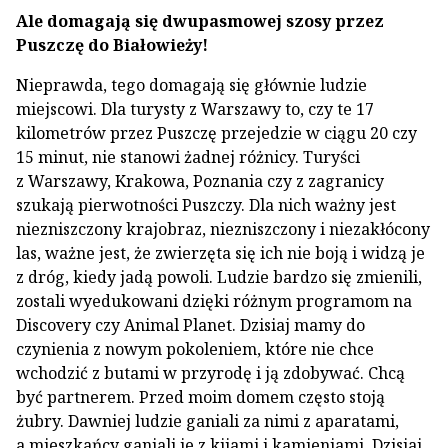
Ale domagają się dwupasmowej szosy przez
Puszczę do Białowieży!
Nieprawda, tego domagają się głównie ludzie
miejscowi. Dla turysty z Warszawy to, czy te 17
kilometrów przez Puszczę przejedzie w ciągu 20 czy
15 minut, nie stanowi żadnej różnicy. Turyści
z Warszawy, Krakowa, Poznania czy z zagranicy
szukają pierwotności Puszczy. Dla nich ważny jest
niezniszczony krajobraz, niezniszczony i niezakłócony
las, ważne jest, że zwierzęta się ich nie boją i widzą je
z dróg, kiedy jadą powoli. Ludzie bardzo się zmienili,
zostali wyedukowani dzięki różnym programom na
Discovery czy Animal Planet. Dzisiaj mamy do
czynienia z nowym pokoleniem, które nie chce
wchodzić z butami w przyrodę i ją zdobywać. Chcą
być partnerem. Przed moim domem często stoją
żubry. Dawniej ludzie ganiali za nimi z aparatami,
a mieszkańcy ganiali je z kijami i kamieniami. Dzisiaj