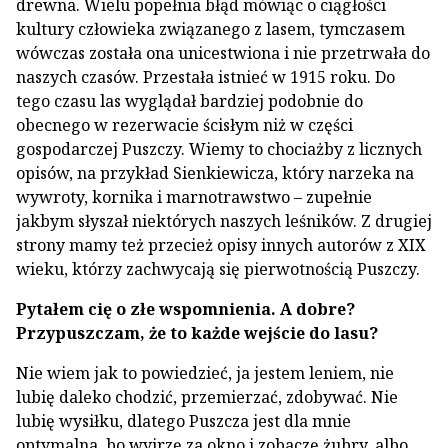
drewna. Wielu popełnia błąd mówiąc o ciągłości
kultury człowieka związanego z lasem, tymczasem
wówczas została ona unicestwiona i nie przetrwała do
naszych czasów. Przestała istnieć w 1915 roku. Do
tego czasu las wyglądał bardziej podobnie do
obecnego w rezerwacie ścisłym niż w części
gospodarczej Puszczy. Wiemy to chociażby z licznych
opisów, na przykład Sienkiewicza, który narzeka na
wywroty, kornika i marnotrawstwo – zupełnie
jakbym słyszał niektórych naszych leśników. Z drugiej
strony mamy też przecież opisy innych autorów z XIX
wieku, którzy zachwycają się pierwotnością Puszczy.
Pytałem cię o złe wspomnienia. A dobre?
Przypuszczam, że to każde wejście do lasu?
Nie wiem jak to powiedzieć, ja jestem leniem, nie
lubię daleko chodzić, przemierzać, zdobywać. Nie
lubię wysiłku, dlatego Puszcza jest dla mnie
optymalna, bo wyjrzę za okno i zobaczę żubry, albo