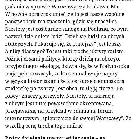
gadania w sprawie Warszawy czy Krakowa. Ma!
Wreszcie pora zrozumieć, że to jest nasze wspólne
państwo i nie ma znaczenia, gdzie się urodziłeś.
Niestety jest coś bardzo silnego na Podlasiu, co bym
nazwał dzieleniem ludzi. Dzieli się ludzi na obcych
i tutejszych. Pokazuje się, że „tutejszy” jest lepszy.
A niby dlaczego? To jest taki trochę ukryty rasizm.
Później ci sami politycy, którzy dzielą na obcego,
przyjezdnego, ekologa, dziwią się, że w Białymstoku
mają pełno swastyk, że ktoś zamalowuje napisy
w języku białoruskim i że ktoś tłucze ciemnoskórą
studentkę po twarzy. Jest obca, to się ją tłucze! Bo
„obcy” znaczy gorszy, zły. Niestety, ta narracja
z obcym jest tutaj powszechnie akceptowana,
przejawia się na przykład w zdaniu na forum
internetowym „spieprzajcie do swojej Warszawy”. Za
wszelką cenę trzeba tego unikać.
Prócz dzielenia mamy też łączenie – na