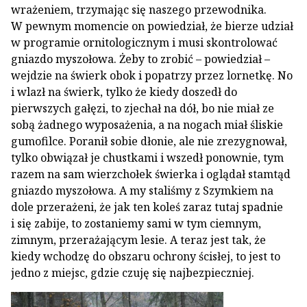
wrażeniem, trzymając się naszego przewodnika.
W pewnym momencie on powiedział, że bierze udział
w programie ornitologicznym i musi skontrolować
gniazdo myszołowa. Żeby to zrobić – powiedział –
wejdzie na świerk obok i popatrzy przez lornetkę. No
i wlazł na świerk, tylko że kiedy doszedł do
pierwszych gałęzi, to zjechał na dół, bo nie miał ze
sobą żadnego wyposażenia, a na nogach miał śliskie
gumofilce. Poranił sobie dłonie, ale nie zrezygnował,
tylko obwiązał je chustkami i wszedł ponownie, tym
razem na sam wierzchołek świerka i oglądał stamtąd
gniazdo myszołowa. A my staliśmy z Szymkiem na
dole przerażeni, że jak ten koleś zaraz tutaj spadnie
i się zabije, to zostaniemy sami w tym ciemnym,
zimnym, przerażającym lesie. A teraz jest tak, że
kiedy wchodzę do obszaru ochrony ścisłej, to jest to
jedno z miejsc, gdzie czuję się najbezpieczniej.