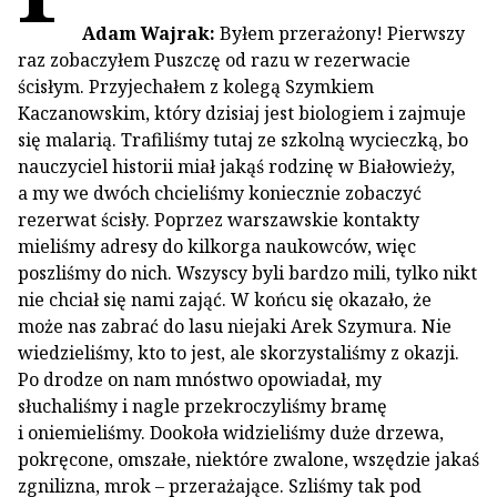
Adam Wajrak:
Byłem przerażony! Pierwszy
raz zobaczyłem Puszczę od razu w rezerwacie
ścisłym. Przyjechałem z kolegą Szymkiem
Kaczanowskim, który dzisiaj jest biologiem i zajmuje
się malarią. Trafiliśmy tutaj ze szkolną wycieczką, bo
nauczyciel historii miał jakąś rodzinę w Białowieży,
a my we dwóch chcieliśmy koniecznie zobaczyć
rezerwat ścisły. Poprzez warszawskie kontakty
mieliśmy adresy do kilkorga naukowców, więc
poszliśmy do nich. Wszyscy byli bardzo mili, tylko nikt
nie chciał się nami zająć. W końcu się okazało, że
może nas zabrać do lasu niejaki Arek Szymura. Nie
wiedzieliśmy, kto to jest, ale skorzystaliśmy z okazji.
Po drodze on nam mnóstwo opowiadał, my
słuchaliśmy i nagle przekroczyliśmy bramę
i oniemieliśmy. Dookoła widzieliśmy duże drzewa,
pokręcone, omszałe, niektóre zwalone, wszędzie jakaś
zgnilizna, mrok – przerażające. Szliśmy tak pod