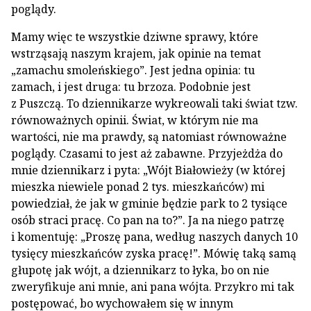
poglądy.
Mamy więc te wszystkie dziwne sprawy, które
wstrząsają naszym krajem, jak opinie na temat
„zamachu smoleńskiego”. Jest jedna opinia: tu
zamach, i jest druga: tu brzoza. Podobnie jest
z Puszczą. To dziennikarze wykreowali taki świat tzw.
równoważnych opinii. Świat, w którym nie ma
wartości, nie ma prawdy, są natomiast równoważne
poglądy. Czasami to jest aż zabawne. Przyjeżdża do
mnie dziennikarz i pyta: „Wójt Białowieży (w której
mieszka niewiele ponad 2 tys. mieszkańców) mi
powiedział, że jak w gminie będzie park to 2 tysiące
osób straci pracę. Co pan na to?”. Ja na niego patrzę
i komentuję: „Proszę pana, według naszych danych 10
tysięcy mieszkańców zyska pracę!”. Mówię taką samą
głupotę jak wójt, a dziennikarz to łyka, bo on nie
zweryfikuje ani mnie, ani pana wójta. Przykro mi tak
postępować, bo wychowałem się w innym