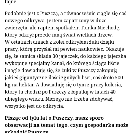
fajne.
Podobnie jest z Puszczą, a równocześnie ciągle się coś
nowego odkrywa. Jestem zapatrzony w duże
zwierzęta, ale raptem spotkałem Tomka Niechodę,
który odkrył przede mną świat wielkich drzew.
W ostatnich dniach z kolei odkryłem żuki dzięki
pracy, którą przysłał mi pewien naukowiec. Okazuje
się, że samica składa 30 jajeczek, do każdego jajeczka
wykopuje specjalny kanał, do którego ściąga liście
i nagle dowiaduję się, że żuki w Puszczy zakopują
jakieś gigantyczne ilości zgniłych liści, coś około 500
kg na hektar. A dowiaduję się o tym z pracy kolesia,
który tu chodził po Puszczy z łopatką w latach 40.
ubiegłego wieku. Niczego nie trzeba zdobywać,
wszystko jest do odkrycia.
Pisząc od tylu lat o Puszczy, masz sporo
obserwacji na temat tego, czym gospodarka może
szkodzić Puszczy…