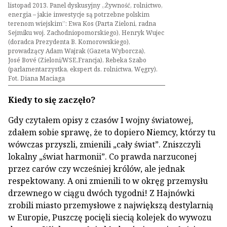
listopad 2013. Panel dyskusyjny „Żywność, rolnictwo,
energia – jakie inwestycje są potrzebne polskim
terenom wiejskim”: Ewa Kos (Parta Zieloni, radna
Sejmiku woj. Zachodniopomorskiego), Henryk Wujec
(doradca Prezydenta B. Komorowskiego),
prowadzący Adam Wajrak (Gazeta Wyborcza),
José Bové (Zieloni/WSE,Francja), Rebeka Szabo
(parlamentarzystka, ekspert ds. rolnictwa, Węgry).
Fot. Diana Maciaga
Kiedy to się zaczęło?
Gdy czytałem opisy z czasów I wojny światowej,
zdałem sobie sprawę, że to dopiero Niemcy, którzy tu
wówczas przyszli, zmienili „cały świat”. Zniszczyli
lokalny „świat harmonii”. Co prawda narzuconej
przez carów czy wcześniej królów, ale jednak
respektowany. A oni zmienili to w okręg przemysłu
drzewnego w ciągu dwóch tygodni! Z Hajnówki
zrobili miasto przemysłowe z największą destylarnią
w Europie, Puszczę pocięli siecią kolejek do wywozu