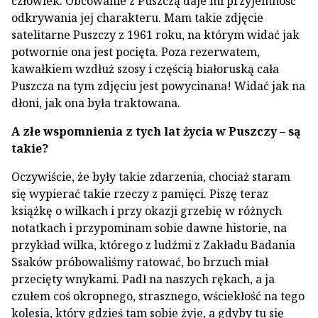
człowiek. Obcowanie z Puszczą daje mi przyjemność
odkrywania jej charakteru. Mam takie zdjęcie
satelitarne Puszczy z 1961 roku, na którym widać jak
potwornie ona jest pocięta. Poza rezerwatem,
kawałkiem wzdłuż szosy i częścią białoruską cała
Puszcza na tym zdjęciu jest powycinana! Widać jak na
dłoni, jak ona była traktowana.
A złe wspomnienia z tych lat życia w Puszczy – są
takie?
Oczywiście, że były takie zdarzenia, chociaż staram
się wypierać takie rzeczy z pamięci. Piszę teraz
książkę o wilkach i przy okazji grzebię w różnych
notatkach i przypominam sobie dawne historie, na
przykład wilka, którego z ludźmi z Zakładu Badania
Ssaków próbowaliśmy ratować, bo brzuch miał
przecięty wnykami. Padł na naszych rękach, a ja
czułem coś okropnego, strasznego, wściekłość na tego
kolesia, który gdzieś tam sobie żyje, a gdyby tu się