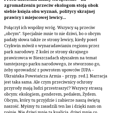
zgromadzeniu przeciw ekologom stoją obok
siebie księża obu wyznań, politycy skrajnej
prawicy i miejscowej lewicy…
Połączył ich wspólny wróg. Wszyscy są przeciw
„obcym”. Specjalnie mnie to nie dziwi, bo o obcym
padały słowa także ze strony lewicy, kiedy poseł
Czykwin mówił o wynaradawianiu regionu przez
park narodowy. Z kolei ze strony skrajnego
prawicowca w Bieszczadach słyszałem na temat
tamtejszego parku narodowego, że stworzono go,
żeby sprowadzić z powrotem upowców [UPA –
Ukraińska Powstańcza Armia – przyp. red.]. Narracja
jest taka sama. Ale czym przeciwnicy ochrony
przyrody mają ludzi przestraszyć? Wszyscy straszą
obcym: ekologiem, genderem, pedałem, Żydem.
Obcym, który tu przyjdzie i zabierze naszą świętą
naszość. Myśmy tu zasadzili ten las i dzięki nam on
rośnie. Nie dziwi mnie ta koalicja, dziwi mnie co