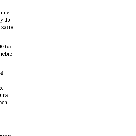
rmie
ży do
czasie
00 ton
siebie
od
że
dura
ach