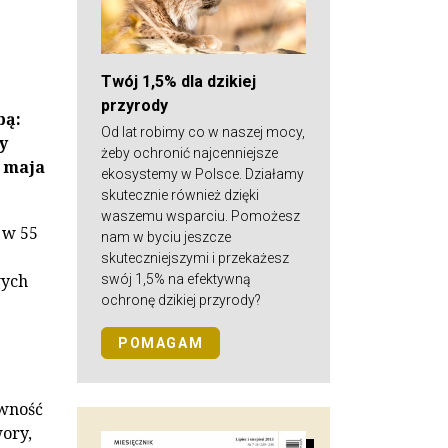
Twój 1,5% dla dzikiej
przyrody
bą:
Od lat robimy co w naszej mocy,
y
żeby ochronić najcenniejsze
 maja
ekosystemy w Polsce. Działamy
skutecznie również dzięki
waszemu wsparciu. Pomożesz
 w 55
nam w byciu jeszcze
skuteczniejszymi i przekażesz
wych
swój 1,5% na efektywną
ochronę dzikiej przyrody?
POMAGAM
ywność
ory,