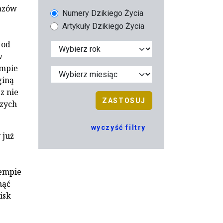
łazów
Numery Dzikiego Życia
Artykuły Dzikiego Życia
 od
w
empie
giną
z nie
ZASTOSUJ
szych
wyczyść filtry
 już
tempie
nąć
isk