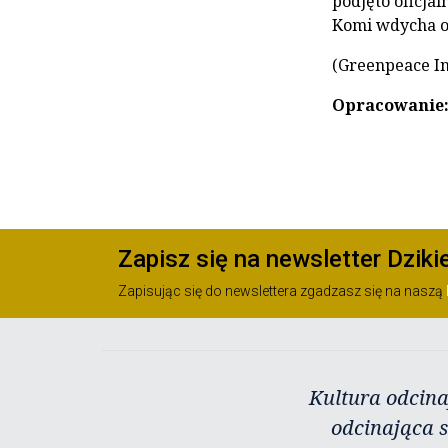
podjęto oficjal
Komi wdycha o
(Greenpeace In
Opracowanie:
Zapisz się na newsletter Dziki
Zapisując się do newslettera zgadzasz się na naszą
Kultura odcina
odcinająca s