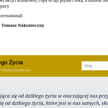
nej akcji ratunkowej, ropa wciąż płynie rzeką, a ludność n
pary.
ternational)
 Tomasz Nakonieczny
ego Życia
Politykę prywatności
jąca się od dzikiego życia w otaczającej nas przy
ię od dzikiego życia, które jest w nas samych, sk