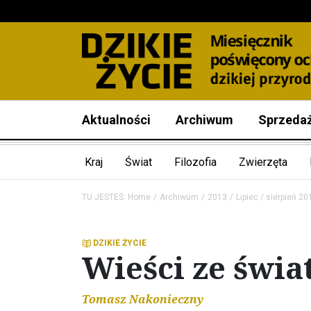
Aktualności
Archiwum
Sprzeda
Kraj
Świat
Filozofia
Zwierzęta
TU JESTEŚ:
Home
Archiwum
2013
Lipiec / sierpień 20
DZIKIE ŻYCIE
Wieści ze świa
Tomasz Nakonieczny