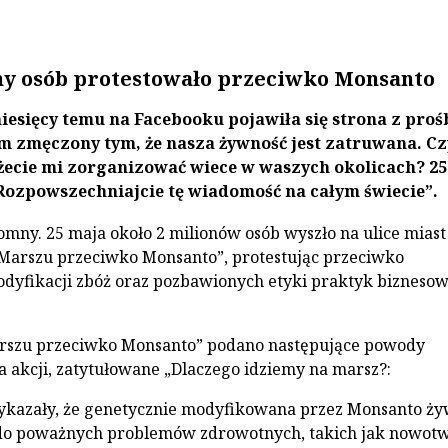
y osób protestowało przeciwko Monsanto
iesięcy temu na Facebooku pojawiła się strona z proś
em zmęczony tym, że nasza żywność jest zatruwana. Cz
ecie mi zorganizować wiece w waszych okolicach? 25
 Rozpowszechniajcie tę wiadomość na całym świecie”.
mny. 25 maja około 2 milionów osób wyszło na ulice miast
Marszu przeciwko Monsanto”, protestując przeciwko
dyfikacji zbóż oraz pozbawionych etyki praktyk bizneso
arszu przeciwko Monsanto” podano następujące powody
 akcji, zatytułowane „Dlaczego idziemy na marsz?:
ykazały, że genetycznie modyfikowana przez Monsanto ż
do poważnych problemów zdrowotnych, takich jak nowotw