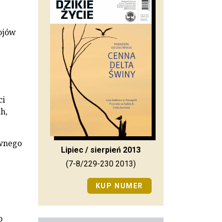
ojów
ci
h,
ównego
Lipiec / sierpień 2013
(7-8/229-230 2013)
KUP NUMER
o