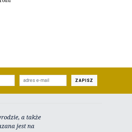
arodu
ZAPISZ
rodzie, a także
azana jest na