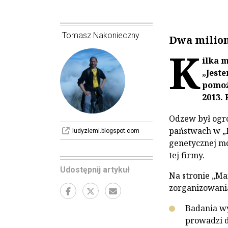
Tomasz Nakonieczny
Dwa milion
K
ilka m
„Jest
pomoż
2013.
Odzew był ogro
państwach w „
ludyziemi.blogspot.com
genetycznej mo
tej firmy.
Udostępnij artykuł
Na stronie „M
zorganizowania
Badania w
prowadzi 