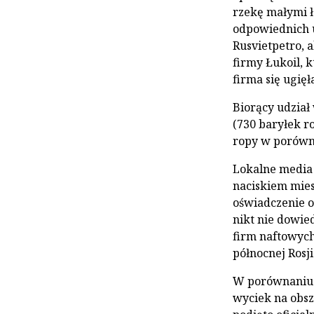
rzekę małymi łó
odpowiednich 
Rusvietpetro, a
firmy Łukoil, 
firma się ugięł
Biorący udział
(730 baryłek ro
ropy w porównan
Lokalne media
naciskiem mies
oświadczenie o
nikt nie dowie
firm naftowych
północnej Rosj
W porównaniu 
wyciek na obs