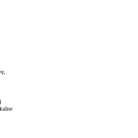
wę,
j
kalne