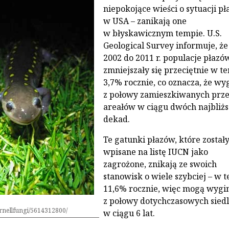
niepokojące wieści o sytuacji p
w USA – zanikają one
w błyskawicznym tempie. U.S.
Geological Survey informuje, że
2002 do 2011 r. populacje płazó
zmniejszały się przeciętnie w t
3,7% rocznie, co oznacza, że wy
z połowy zamieszkiwanych prze
areałów w ciągu dwóch najbliż
dekad.
Te gatunki płazów, które zostały
wpisane na listę IUCN jako
zagrożone, znikają ze swoich
stanowisk o wiele szybciej – w 
11,6% rocznie, więc mogą wygi
z połowy dotychczasowych siedl
ornellfungi/5614312800/
w ciągu 6 lat.