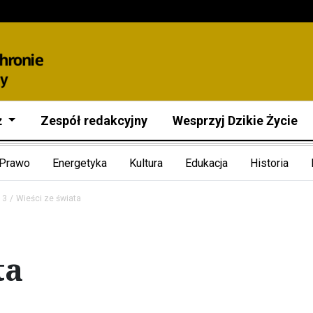
ż
Zespół redakcyjny
Wesprzyj Dzikie Życie
Prawo
Energetyka
Kultura
Edukacja
Historia
13
Wieści ze świata
ta