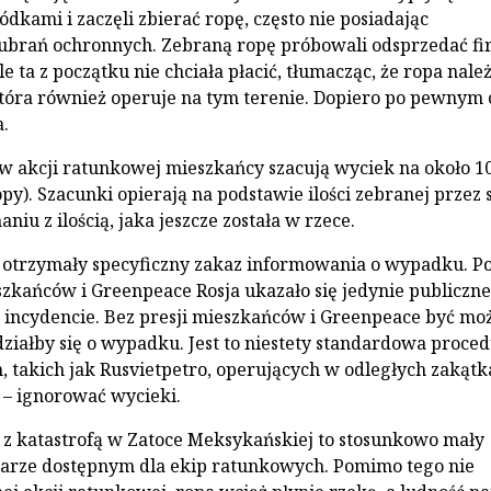
dkami i zaczęli zbierać ropę, często nie posiadając
ubrań ochronnych. Zebraną ropę próbowali odsprzedać fi
le ta z początku nie chciała płacić, tłumacząc, że ropa nale
która również operuje na tym terenie. Dopiero po pewnym 
a.
 w akcji ratunkowej mieszkańcy szacują wyciek na około 1
py). Szacunki opierają na podstawie ilości zebranej przez 
iu z ilością, jaka jeszcze została w rzece.
 otrzymały specyficzny zakaz informowania o wypadku. P
zkańców i Greenpeace Rosja ukazało się jedynie publiczne
 incydencie. Bez presji mieszkańców i Greenpeace być mo
działby się o wypadku. Jest to niestety standardowa proce
, takich jak Rusvietpetro, operujących w odległych zakątk
i – ignorować wycieki.
z katastrofą w Zatoce Meksykańskiej to stosunkowo mały
zarze dostępnym dla ekip ratunkowych. Pomimo tego nie