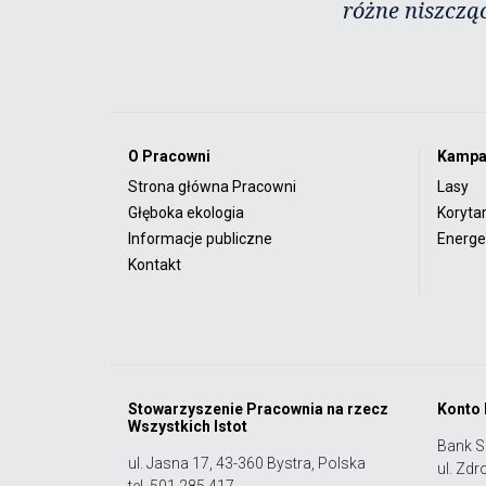
różne niszczą
O Pracowni
Kampa
Strona główna Pracowni
Lasy
Głęboka ekologia
Koryta
Informacje publiczne
Energet
Kontakt
Stowarzyszenie Pracownia na rzecz
Konto
Wszystkich Istot
Bank S
ul. Jasna 17, 43-360 Bystra, Polska
ul. Zdr
tel. 501 285 417