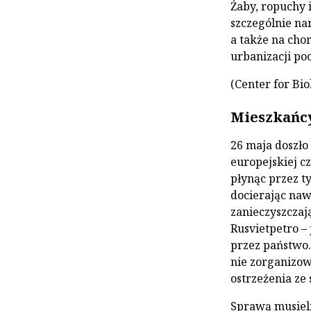
Żaby, ropuchy 
szczególnie na
a także na cho
urbanizacji poc
(Center for Bio
Mieszkańcy
26 maja doszł
europejskiej cz
płynąc przez t
docierając naw
zanieczyszczają
Rusvietpetro –
przez państwo.
nie zorganizow
ostrzeżenia ze 
Sprawą musieli