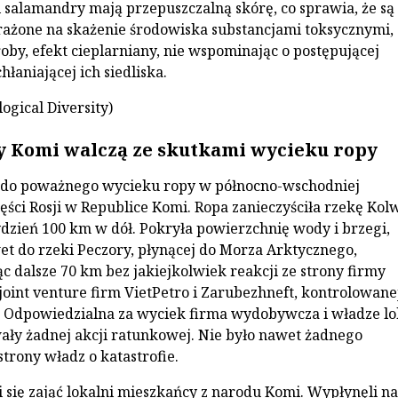
i salamandry mają przepuszczalną skórę, co sprawia, że są
rażone na skażenie środowiska substancjami toksycznymi,
roby, efekt cieplarniany, nie wspominając o postępującej
hłaniającej ich siedliska.
logical Diversity)
 Komi walczą ze skutkami wycieku ropy
o do poważnego wycieku ropy w północno-wschodniej
ęści Rosji w Republice Komi. Ropa zanieczyściła rzekę Kol
ydzień 100 km w dół. Pokryła powierzchnię wody i brzegi,
et do rzeki Peczory, płynącej do Morza Arktycznego,
c dalsze 70 km bez jakiejkolwiek reakcji ze strony firmy
 joint venture firm VietPetro i Zarubezhneft, kontrolowane
 Odpowiedzialna za wyciek firma wydobywcza i władze lo
ały żadnej akcji ratunkowej. Nie było nawet żadnego
strony władz o katastrofie.
 się zająć lokalni mieszkańcy z narodu Komi. Wypłynęli na