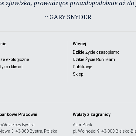
ce zjawiska, prowadzące prawdopodobnie aż do j
~ GARY SNYDER
nie
Więcej
Dzikie Życie czasopismo
rze ekologiczne
Dzikie Życie RunTeam
yka i klimat
Publikacje
Sklep
 bankowe Pracowni
Wpłaty z zagranicy
półdzielczy Bystra
Alior Bank
ojowa 3, 43-360 Bystra, Polska
pl. Wolności 9, 43-300 Bielsko-Bia