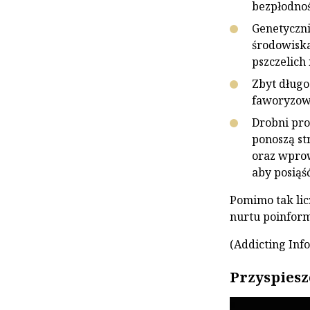
bezpłodnoś
Genetyczni
środowiska
pszczelich 
Zbyt długo
faworyzow
Drobni pro
ponoszą st
oraz wprow
aby posiąś
Pomimo tak lic
nurtu poinform
(Addicting Info
Przyspiesz