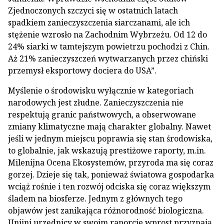
Zjednoczonych szczyci się w ostatnich latach
spadkiem zanieczyszczenia siarczanami, ale ich
stężenie wzrosło na Zachodnim Wybrzeżu. Od 12 do
24% siarki w tamtejszym powietrzu pochodzi z Chin.
Aż 21% zanieczyszczeń wytwarzanych przez chiński
przemysł eksportowy dociera do USA”.
Myślenie o środowisku wyłącznie w kategoriach
narodowych jest złudne. Zanieczyszczenia nie
respektują granic państwowych, a obserwowane
zmiany klimatyczne mają charakter globalny. Nawet
jeśli w jednym miejscu poprawia się stan środowiska,
to globalnie, jak wskazują prestiżowe raporty, m.in.
Milenijna Ocena Ekosystemów, przyroda ma się coraz
gorzej. Dzieje się tak, ponieważ światowa gospodarka
wciąż rośnie i ten rozwój odciska się coraz większym
śladem na biosferze. Jednym z głównych tego
objawów jest zanikająca różnorodność biologiczna.
Unijni urzędnicy w swoim raporcie wprost przyznają