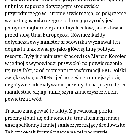
unijni w raporcie dotyczącym środowiska
przyrodniczego w Europie stwierdzają, że połączenie
wzrostu gospodarczego z ochroną przyrody jest
jednym z najbardziej ambitnych celów, jakie stawia
przed sobą Unia Europejska. Również każdy
dotychczasowy minister środowiska wyznawał ten
dogmat i traktował go jako główną linię polityki
resortu. Były już minister środowiska Marcin Korolec
w jednej z wypowiedzi przywołał na potwierdzenie
tej tezy fakt, iż od momentu transformacji PKB Polski
zwiększył się o 200% i jednocześnie zmniejszyło się
negatywne oddziaływanie przemysłu na przyrodę, co
manifestuje się np. mniejszym zanieczyszczeniem
powietrza i wód.
Trudno zanegować te fakty. Z pewnością polski
przemysł stał się od momentu transformacji mniej
energochłonny i mniej zanieczyszczający środowisko.
Tak czy owak formułowanie na tej podstawie