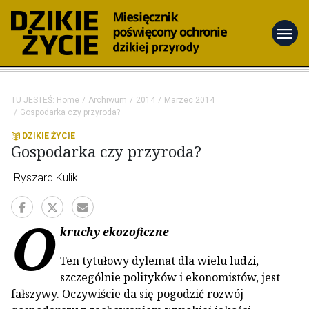
menu
TU JESTEŚ:
Home
Archiwum
2014
Marzec 2014
Gospodarka czy przyroda?
DZIKIE ŻYCIE
Gospodarka czy przyroda?
Ryszard Kulik
O
kruchy ekozoficzne
Ten tytułowy dylemat dla wielu ludzi,
szczególnie polityków i ekonomistów, jest
fałszywy. Oczywiście da się pogodzić rozwój