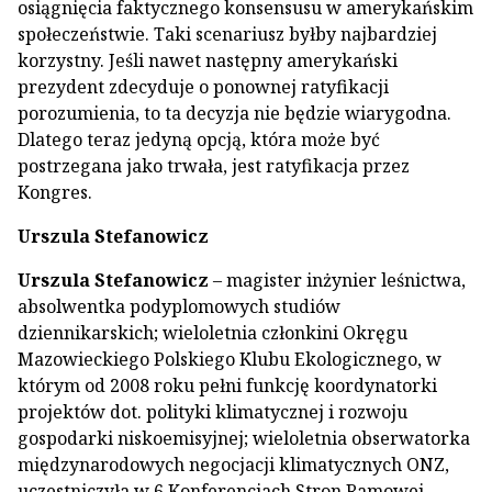
osiągnięcia faktycznego konsensusu w amerykańskim
społeczeństwie. Taki scenariusz byłby najbardziej
korzystny. Jeśli nawet następny amerykański
prezydent zdecyduje o ponownej ratyfikacji
porozumienia, to ta decyzja nie będzie wiarygodna.
Dlatego teraz jedyną opcją, która może być
postrzegana jako trwała, jest ratyfikacja przez
Kongres.
Urszula Stefanowicz
Urszula Stefanowicz
– magister inżynier leśnictwa,
absolwentka podyplomowych studiów
dziennikarskich; wieloletnia członkini Okręgu
Mazowieckiego Polskiego Klubu Ekologicznego, w
którym od 2008 roku pełni funkcję koordynatorki
projektów dot. polityki klimatycznej i rozwoju
gospodarki niskoemisyjnej; wieloletnia obserwatorka
międzynarodowych negocjacji klimatycznych ONZ,
uczestniczyła w 6 Konferencjach Stron Ramowej