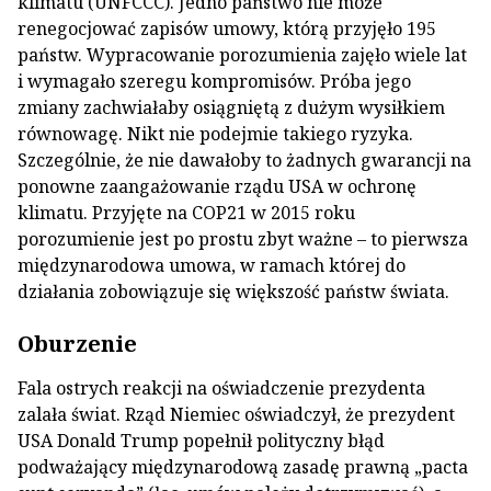
klimatu (UNFCCC). Jedno państwo nie może
renegocjować zapisów umowy, którą przyjęło 195
państw. Wypracowanie porozumienia zajęło wiele lat
i wymagało szeregu kompromisów. Próba jego
zmiany zachwiałaby osiągniętą z dużym wysiłkiem
równowagę. Nikt nie podejmie takiego ryzyka.
Szczególnie, że nie dawałoby to żadnych gwarancji na
ponowne zaangażowanie rządu USA w ochronę
klimatu. Przyjęte na COP21 w 2015 roku
porozumienie jest po prostu zbyt ważne – to pierwsza
międzynarodowa umowa, w ramach której do
działania zobowiązuje się większość państw świata.
Oburzenie
Fala ostrych reakcji na oświadczenie prezydenta
zalała świat. Rząd Niemiec oświadczył, że prezydent
USA Donald Trump popełnił polityczny błąd
podważający międzynarodową zasadę prawną „pacta