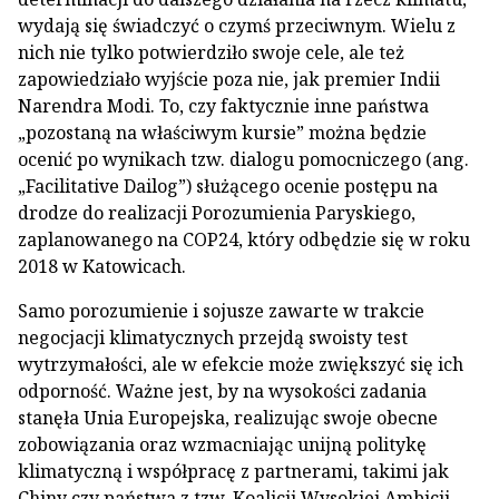
wydają się świadczyć o czymś przeciwnym. Wielu z
nich nie tylko potwierdziło swoje cele, ale też
zapowiedziało wyjście poza nie, jak premier Indii
Narendra Modi. To, czy faktycznie inne państwa
„pozostaną na właściwym kursie” można będzie
ocenić po wynikach tzw. dialogu pomocniczego (ang.
„Facilitative Dailog”) służącego ocenie postępu na
drodze do realizacji Porozumienia Paryskiego,
zaplanowanego na COP24, który odbędzie się w roku
2018 w Katowicach.
Samo porozumienie i sojusze zawarte w trakcie
negocjacji klimatycznych przejdą swoisty test
wytrzymałości, ale w efekcie może zwiększyć się ich
odporność. Ważne jest, by na wysokości zadania
stanęła Unia Europejska, realizując swoje obecne
zobowiązania oraz wzmacniając unijną politykę
klimatyczną i współpracę z partnerami, takimi jak
Chiny czy państwa z tzw. Koalicji Wysokiej Ambicji