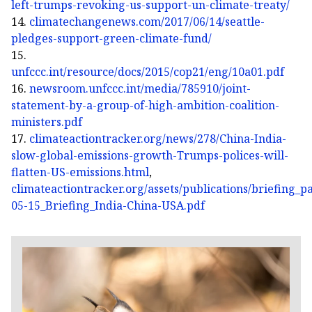
left-trumps-revoking-us-support-un-climate-treaty/
14.
climatechangenews.com/2017/06/14/seattle-
pledges-support-green-climate-fund/
15.
unfccc.int/resource/docs/2015/cop21/eng/10a01.pdf
16.
newsroom.unfccc.int/media/785910/joint-
statement-by-a-group-of-high-ambition-coalition-
ministers.pdf
17.
climateactiontracker.org/news/278/China-India-
slow-global-emissions-growth-Trumps-polices-will-
flatten-US-emissions.html
,
climateactiontracker.org/assets/publications/briefing_
05-15_Briefing_India-China-USA.pdf