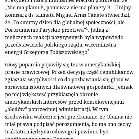
Prezydent Francji Emmanuel Macron podkreślił, że
„Nie ma planu B, ponieważ nie ma planety B”. Unijny
komisarz ds. klimatu Miguel Arias Canete stwierdził,
że „To smutny dzień dla globalnej społeczności, ale
1
Porozumienie Paryskie przetrwa”
. Jedną z
nielicznych reakcji pozytywnych była wypowiedź
przedstawiciela polskiego rządu, wiceministra
2
energii Grzegorza Tobiszowskiego
.
Głosy poparcia pojawiły się też w amerykańskiej
prasie prawicowej. Przed decyzją część republikanów
zgłaszała wątpliwości co do pozbawiania się głosu w
sprawach istotnych dla światowej gospodarki. Jednak
po niej większość przyklasnęła obronie
amerykańskich interesów przed konsekwencjami
„błędów” poprzedniej administracji. W tym
środowisku widoczne jest przekonanie, że Obama nie
miał prawa podpisać porozumienia, bo ma ono cechy
traktatu międzynarodowego i powinno być