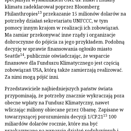
klimatu zadeklarował poprzez Bloomberg
13
Philanthropies
przekazanie 15 milionów dolarów na
potrzeby działań sekretariatu UNFCCC, w tym
pomocy innym krajom w realizacji ich zobowiązań.
Ma zamiar przekonywać inne rządy i organizacje
dobroczynne do pójścia za jego przykładem. Podobną
decyzję w sprawie finansowania ogłosiło miasto
14
Seattle
, publicznie oświadczając, że wsparcie
finansowe dla Funduszu Klimatycznego jest częścią
zobowiązań USA, którą także zamierzają realizować.
Za nimi mogą pójść inni.
Przedstawiciele najbiedniejszych państw świata
przypominają, że potrzeby znacznie wykraczają poza
obecne wpłaty na Fundusz Klimatyczny, nawet
wliczając miliony obiecane przez Obamę. Zapisane w
15
towarzyszącej porozumieniu decyzji 1/CP.21
100
miliardów dolarów rocznie, które ma być
przekazywane na wsparcie działań redukcyjnych i