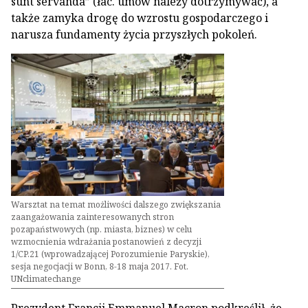
sunt servanda” (łac. umów należy dotrzymywać), a
także zamyka drogę do wzrostu gospodarczego i
narusza fundamenty życia przyszłych pokoleń.
Warsztat na temat możliwości dalszego zwiększania
zaangażowania zainteresowanych stron
pozapaństwowych (np. miasta, biznes) w celu
wzmocnienia wdrażania postanowień z decyzji
1/CP.21 (wprowadzającej Porozumienie Paryskie),
sesja negocjacji w Bonn, 8-18 maja 2017. Fot.
UNclimatechange