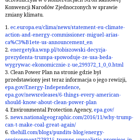
Konwencji Narodów Zjednoczonych w sprawie
zmiany klimatu.
1.
ec.europa.eu/clima/news/statement-eu-climate-
action-and-energy-commissioner-miguel-arias-
ca%C3%B1ete-us-announcement_en
2.
energetyka.wnp.pl/tobiszowski-decyzja-
prezydenta-trumpa-spowoduje-ze-usa-beda-
wygrywac-ekonomicznie-z-ue,299372_1_0_0.html
3. Clean Power Plan na stronie gdzie był
przedstawiony jest teraz informacja o jego rewizji,
epa.gov/Energy-Independence
,
epa.gov/newsreleases/6-things-every-american-
should-know-about-clean-power-plan
4. Environmental Protection Agency,
epa.gov/
5.
news.nationalgeographic.com/2016/11/why-trump-
can-t-make-coal-great-again/
6.
thehill.com/blogs/pundits-blog/energy-
environment/279315-trumps-unrealistic-promises-in-