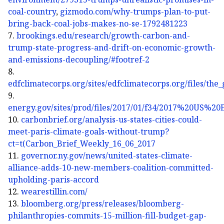
coal-country
,
gizmodo.com/why-trumps-plan-to-put-
bring-back-coal-jobs-makes-no-se-1792481223
7.
brookings.edu/research/growth-carbon-and-
trump-state-progress-and-drift-on-economic-growth-
and-emissions-decoupling/#footref-2
8.
edfclimatecorps.org/sites/edfclimatecorps.org/files/th
9.
energy.gov/sites/prod/files/2017/01/f34/2017%20US%
10.
carbonbrief.org/analysis-us-states-cities-could-
meet-paris-climate-goals-without-trump?
ct=t(Carbon_Brief_Weekly_16_06_2017
11.
governor.ny.gov/news/united-states-climate-
alliance-adds-10-new-members-coalition-committed-
upholding-paris-accord
12.
wearestillin.com/
13.
bloomberg.org/press/releases/bloomberg-
philanthropies-commits-15-million-fill-budget-gap-