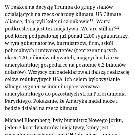
W reakcji na decyzję Trumpa do grupy stanów
działających na rzecz ochrony klimatu, US Climate
11
Aliance, dołączyli kolejni członkowie
. Warta
12
podkreślenia jest też inicjatywa „We are still in”
,
pod którą podpisało się już ponad 1200 sygnatariuszy,
w tym gubernatorów, burmistrzów, firm, szkół
policealnych i uniwersytetów (reprezentujących
około 120 milionów obywateli, mających udział w
amerykańskiej gospodarce na poziomie 6,2 bilionów
dolarów). Wszyscy oni zadeklarowali dalszą realizację
celów redukcyjnych USA. Ich celem było wysłanie
silnego sygnału w imieniu społeczeństwa
amerykańskiego do pozostałych stron Porozumienia
Paryskiego. Pokazanie, że Ameryka nadal może i
będzie działać na rzecz klimatu.
Michael Bloomberg, były burmistrz Nowego Jorku,
jeden z koordynatorów inicjatywy, który jest
specjalnym wysłannikiem ONZ ds. miast i zmiany