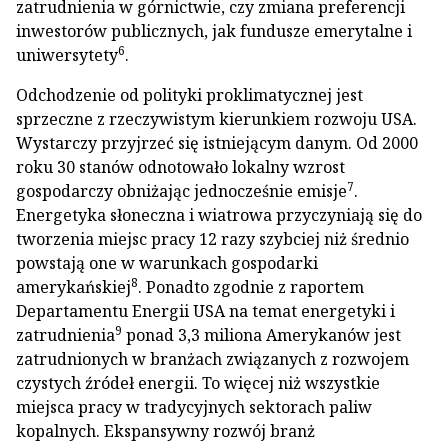
zatrudnienia w górnictwie, czy zmiana preferencji
inwestorów publicznych, jak fundusze emerytalne i
6
uniwersytety
.
Odchodzenie od polityki proklimatycznej jest
sprzeczne z rzeczywistym kierunkiem rozwoju USA.
Wystarczy przyjrzeć się istniejącym danym. Od 2000
roku 30 stanów odnotowało lokalny wzrost
7
gospodarczy obniżając jednocześnie emisje
.
Energetyka słoneczna i wiatrowa przyczyniają się do
tworzenia miejsc pracy 12 razy szybciej niż średnio
powstają one w warunkach gospodarki
8
amerykańskiej
. Ponadto zgodnie z raportem
Departamentu Energii USA na temat energetyki i
9
zatrudnienia
ponad 3,3 miliona Amerykanów jest
zatrudnionych w branżach związanych z rozwojem
czystych źródeł energii. To więcej niż wszystkie
miejsca pracy w tradycyjnych sektorach paliw
kopalnych. Ekspansywny rozwój branż