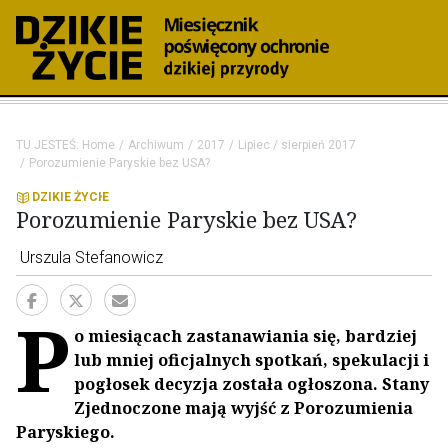
TU JESTEŚ:
Home
Archiwum
2017
Lipiec / sierpień 2017
Porozumienie Paryskie bez USA?
DZIKIE ŻYCIE
Porozumienie Paryskie bez USA?
Urszula Stefanowicz
P
o miesiącach zastanawiania się, bardziej
lub mniej oficjalnych spotkań, spekulacji i
pogłosek decyzja została ogłoszona. Stany
Zjednoczone mają wyjść z Porozumienia
Paryskiego.