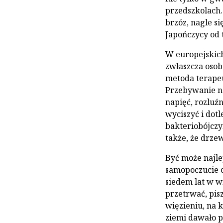
przedszkolach.
brzóz, nagle si
Japończycy od t
W europejskich
zwłaszcza oso
metoda terapeu
Przebywanie n
napięć, rozluź
wyciszyć i dotl
bakteriobójczy
także, że drze
Być może najl
samopoczucie c
siedem lat w wi
przetrwać, pis
więzieniu, na 
ziemi dawało p