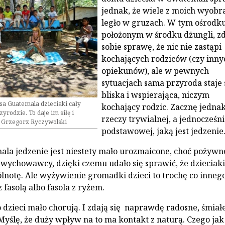
jednak, że wiele z moich wyobr
legło w gruzach. W tym ośrodku
położonym w środku dżungli, z
sobie sprawę, że nic nie zastąpi
kochających rodziców (czy inny
opiekunów), ale w pewnych
sytuacjach sama przyroda staje 
bliska i wspierająca, niczym
a Guatemala dzieciaki cały
kochający rodzic. Zacznę jedna
yrodzie. To daje im siłę i
rzeczy trywialnej, a jednocześn
. Grzegorz Ryczywolski
podstawowej, jaką jest jedzenie
la jedzenie jest niestety mało urozmaicone, choć pożywne
i wychowawcy, dzięki czemu udało się sprawić, że dzieciaki
lnotę. Ale wyżywienie gromadki dzieci to trochę co innego
z fasolą albo fasola z ryżem.
dzieci mało chorują. I zdają się naprawdę radosne, śmiałe
 Myślę, że duży wpływ na to ma kontakt z naturą. Czego jak