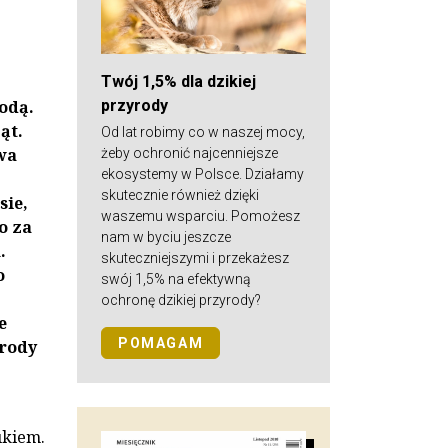
Twój 1,5% dla dzikiej
przyrody
odą.
ąt.
Od lat robimy co w naszej mocy,
wa
żeby ochronić najcenniejsze
ekosystemy w Polsce. Działamy
skutecznie również dzięki
sie,
waszemu wsparciu. Pomożesz
o za
nam w byciu jeszcze
.
skuteczniejszymi i przekażesz
o
swój 1,5% na efektywną
ochronę dzikiej przyrody?
e
POMAGAM
yrody
ukiem.