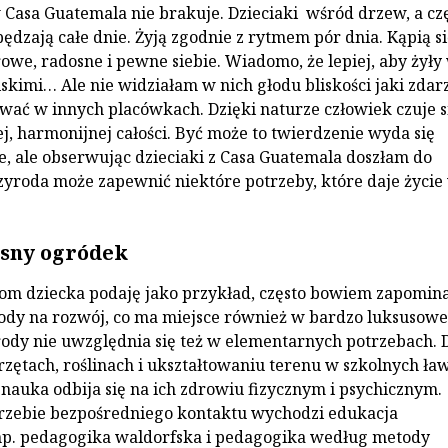
w Casa Guatemala nie brakuje. Dzieciaki wśród drzew, a czę
ędzają całe dnie. Żyją zgodnie z rytmem pór dnia. Kąpią s
rowe, radosne i pewne siebie. Wiadomo, że lepiej, aby żyły
iskimi… Ale nie widziałam w nich głodu bliskości jaki zdar
wać w innych placówkach. Dzięki naturze człowiek czuje s
ej, harmonijnej całości. Być może to twierdzenie wyda się
, ale obserwując dzieciaki z Casa Guatemala doszłam do
zyroda może zapewnić niektóre potrzeby, które daje życie
asny ogródek
m dziecka podaję jako przykład, często bowiem zapomina 
dy na rozwój, co ma miejsce również w bardzo luksusowe
rody nie uwzględnia się też w elementarnych potrzebach. D
erzętach, roślinach i ukształtowaniu terenu w szkolnych ła
 nauka odbija się na ich zdrowiu fizycznym i psychicznym.
rzebie bezpośredniego kontaktu wychodzi edukacja
np. pedagogika waldorfska i pedagogika według metody