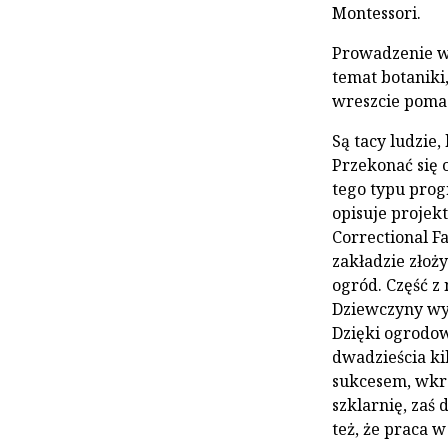
Montessori.
Prowadzenie w
temat botaniki
wreszcie pomag
Są tacy ludzie,
Przekonać się
tego typu prog
opisuje projek
Correctional F
zakładzie złoż
ogród. Część z
Dziewczyny wy
Dzięki ogrodow
dwadzieścia ki
sukcesem, wkró
szklarnię, zaś
też, że praca 