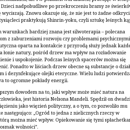
 Dzieci nadpobudliwe po przekroczeniu bramy ze świerkó
ę wyciszają. Znowu okazuje się, że nie jest to żadne odkryci
ysiącleci praktykują Shinrin-yoku, czyli sztukę leśnych kąp
 warunkach bardziej znana jest silwoterapia – polecana
bom z zaburzeniami rozwoju czy problemami psychicznymi
tyczna oparta na kontakcie z przyrodą służy jednak każ
a łonie natury, pośród drzew ma wpływ na rozładowanie
nienie i uspokojenie. Podczas leśnych spacerów można się
enić. Ponadto w liściach drzew obecne są substancje o dzia
m i dezynfekujące olejki eteryczne. Wielu ludzi potwierdz
wa to ogromne pokłady energii.
epszym dowodem na to, jaki wpływ może mieć natura na
złowieka, jest historia Nelsona Mandeli. Spędził on dwadz
ęzieniu jako więzień polityczny, a o tym, co pozwoliło mu
ze następująco: „Ogród to jedna z nielicznych rzeczy w
którą można mieć wpływ. Opiekowanie się tymi spłachetka
osmak wolności”.