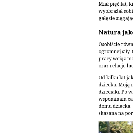
Miał pięć lat, 
wyobrażał sobi
gałęzie sięgaj
Natura jak
Osobiście równ
ogromnej siły.
pracy wciąż m
oraz relacje lu
Od kilku lat j
dziecka. Moją r
dzieciaki. Po 
wspominam całk
domu dziecka. 
skazana na po