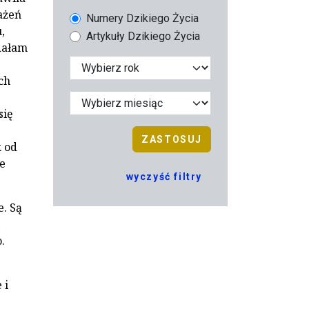
ażeń
Numery Dzikiego Życia
,
Artykuły Dzikiego Życia
dałam
ch
się
ZASTOSUJ
k od
ie
wyczyść filtry
.
. Są
.
 i