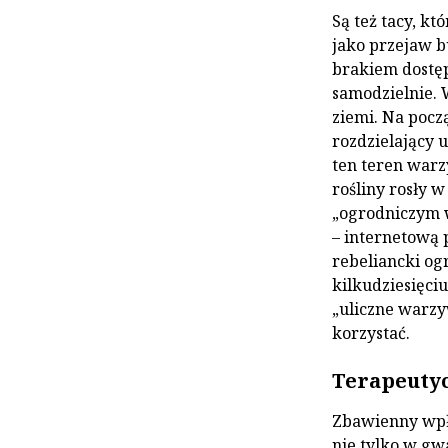
Są też tacy, k
jako przejaw b
brakiem dostę
samodzielnie. 
ziemi. Na pocz
rozdzielający u
ten teren warz
rośliny rosły 
„ogrodniczym w
– internetową p
rebeliancki o
kilkudziesięci
„uliczne warzy
korzystać.
Terapeuty
Zbawienny wpł
nie tylko w gw