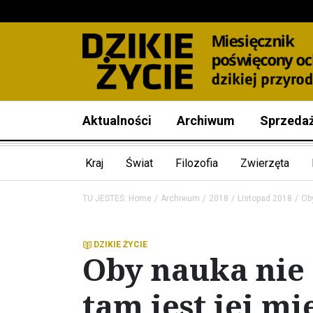
Aktualności
Archiwum
Sprzeda
Kraj
Świat
Filozofia
Zwierzęta
TU JESTEŚ:
Home
Archiwum
2018
Listopad 2018
Ob
DZIKIE ŻYCIE
Oby nauka nie 
tam jest jej mi