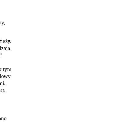
ny,
ieży.
dzają
”
w tym
adowy
mi.
st.
ono