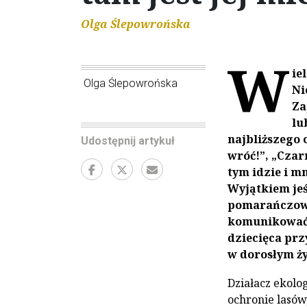
Olga Ślepowrońska
W
ie
Olga Ślepowrońska
Ni
Za
lu
najbliższego 
Udostępnij artykuł
wróć!”, „Czarn
tym idzie i mn
Wyjątkiem jeś
pomarańczowe”
komunikować 
dziecięca prz
w dorosłym ży
Działacz ekolog
ochronie lasów