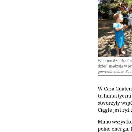
W domu dziecka Cas
dzień spędzają w prz
pewność siebie. Fot
W Casa Guatema
tu fantastyczn
stworzyły wspó
Ciągle jest ryż 
Mimo wszystko 
pełne energii.