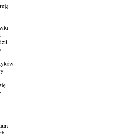
tują
awki
i
dził
a
atyków
ry
się
e
ałam
ch