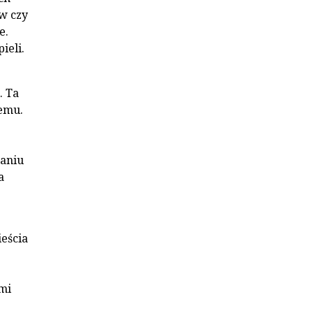
w czy
e.
ieli.
. Ta
demu.
łaniu
a
ieścia
mi