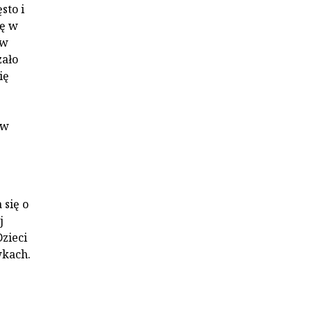
sto i
ię w
 w
zało
ię
 w
się o
j
zieci
wkach.