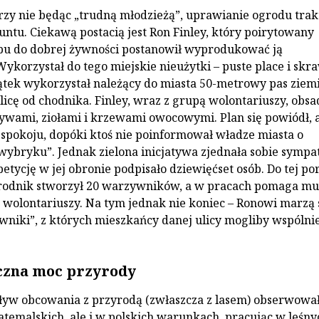
tórzy nie będąc „trudną młodzieżą”, uprawianie ogrodu trak
untu. Ciekawą postacią jest Ron Finley, który poirytowany
pu do dobrej żywności postanowił wyprodukować ją
Wykorzystał do tego miejskie nieużytki – puste place i skr
ątek wykorzystał należący do miasta 50-metrowy pas ziem
licę od chodnika. Finley, wraz z grupą wolontariuszy, obsa
ywami, ziołami i krzewami owocowymi. Plan się powiódł, 
w spokoju, dopóki ktoś nie poinformował władze miasta o
ybryku”. Jednak zielona inicjatywa zjednała sobie symp
etycję w jej obronie podpisało dziewięćset osób. Do tej po
grodnik stworzył 20 warzywników, a w pracach pomaga mu
u wolontariuszy. Na tym jednak nie koniec – Ronowi marzą 
wniki”, z których mieszkańcy danej ulicy mogliby wspólni
czna moc przyrody
yw obcowania z przyrodą (zwłaszcza z lasem) obserwow
atemalskich, ale i w polskich warunkach, pracując w leśny