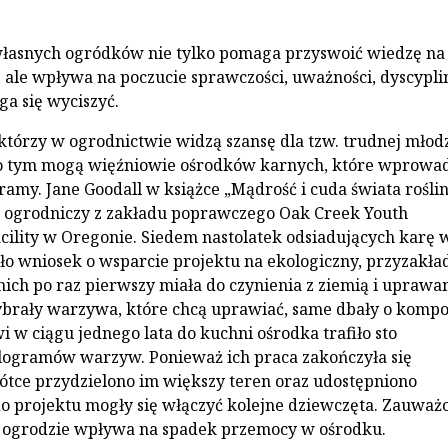
łasnych ogródków nie tylko pomaga przyswoić wiedzę na
, ale wpływa na poczucie sprawczości, uważności, dyscypli
a się wyciszyć.
 którzy w ogrodnictwie widzą szansę dla tzw. trudnej młodz
 o tym mogą więźniowie ośrodków karnych, które wprowa
ramy. Jane Goodall w książce „Mądrość i cuda świata roślin
t ogrodniczy z zakładu poprawczego Oak Creek Youth
acility w Oregonie. Siedem nastolatek odsiadujących karę 
yło wniosek o wsparcie projektu na ekologiczny, przyzakł
 nich po raz pierwszy miała do czynienia z ziemią i uprawa
brały warzywa, które chcą uprawiać, same dbały o kompo
i w ciągu jednego lata do kuchni ośrodka trafiło sto
logramów warzyw. Ponieważ ich praca zakończyła się
tce przydzielono im większy teren oraz udostępniono
 do projektu mogły się włączyć kolejne dziewczęta. Zauważ
w ogrodzie wpływa na spadek przemocy w ośrodku.