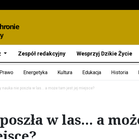
ż
Zespół redakcyjny
Wesprzyj Dzikie Życie
Prawo
Energetyka
Kultura
Edukacja
Historia
y nauka nie poszła w las… a może tam jest jej miejsce?
poszła w las… a moż
ejsce?