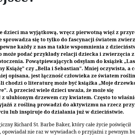
le dzieci ma wyjątkową, wręcz pierwotną więź z przyr
e sprowadza się to tylko do fascynacji światem zwierz
pewne każdy z nas ma takie wspomnienia z dziecińst
b może podać przykłady relacji dziecka i zwierzęcia z
otoczenia. Powątpiewających odsyłam do książek „Las
y Książę” czy „Bella i Sebastian”. Mniej oczywista, a c
iej opisana, jest łączność człowieka ze światem roślin
li chodzi o literaturę może być książka „Moje drzewk
. A przecież wiele dzieci uważa, że może się
z ulubionym drzewem czy kwiatem. Często to właśni
yjaźń z rośliną prowadzi do aktywizmu na rzecz prz
ciu lub inspiruje do działania już w dzieciństwie.
iczny Richard St. Barbe Baker, który całe życie poświęcił
, opowiadał nie raz w wywiadach o przyjaźni z pewnym b