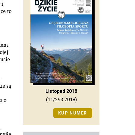
 i
ce to
dłem
ojej
ucie
w
ie są
Listopad 2018
(11/293 2018)
a z
KUP NUMER
m
awiła