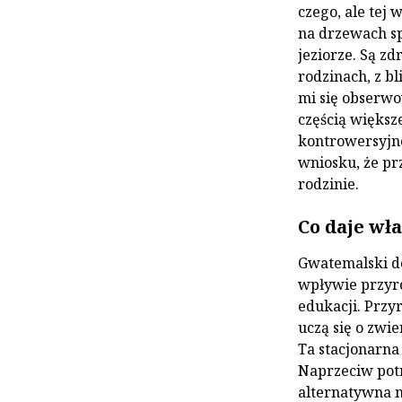
czego, ale tej 
na drzewach sp
jeziorze. Są zd
rodzinach, z bl
mi się obserwo
częścią większ
kontrowersyjne
wniosku, że pr
rodzinie.
Co daje wł
Gwatemalski do
wpływie przyro
edukacji. Przy
uczą się o zwi
Ta stacjonarna
Naprzeciw pot
alternatywna 