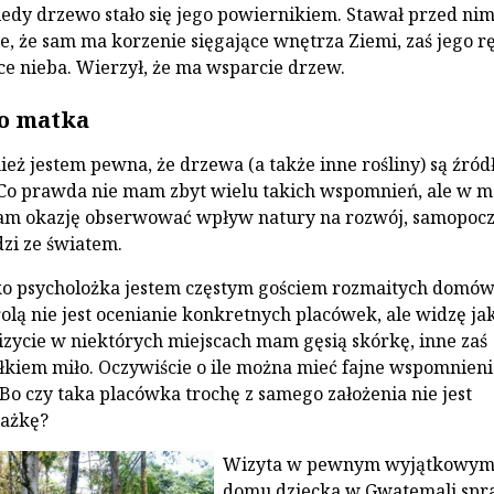
kiedy drzewo stało się jego powiernikiem. Stawał przed nim
e, że sam ma korzenie sięgające wnętrza Ziemi, zaś jego rę
ące nieba. Wierzył, że ma wsparcie drzew.
o matka
ież jestem pewna, że drzewa (a także inne rośliny) są źró
 Co prawda nie mam zbyt wielu takich wspomnień, ale w m
am okazję obserwować wpływ natury na rozwój, samopocz
dzi ze światem.
ako psycholożka jestem częstym gościem rozmaitych domó
olą nie jest ocenianie konkretnych placówek, ale widzę jak
wizycie w niektórych miejscach mam gęsią skórkę, inne zaś
iem miło. Oczywiście o ile można mieć fajne wspomnieni
Bo czy taka placówka trochę z samego założenia nie jest
rażkę?
Wizyta w pewnym wyjątkowy
domu dziecka w Gwatemali spr