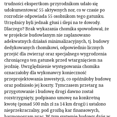
trudności ekspertkom-przyrodnikom udało się
udokumentować 55 aktywnych nor, co w czasie po
rozrodzie odpowiada 55 osobnikom tego gatunku.
Urzędnicy byli jednak głusi i ślepi na te dowody.
Dlaczego? Brak wykazania chomika spowodował, że
w projekcie budowlanym nie zaplanowano
adekwatnych działań minimalizacyjnych, tj. budowy
dedykowanych chomikowi, odpowiednio licznych
przejść dla zwierząt oraz specjalnego wygrodzenia
chroniącego ten gatunek przed wtargnięciem na
jezdnię. Uwzględnienie występowania chomika
oznaczałoby dla wykonawcy konieczność
przeprojektowania inwestycji, co opóźniłoby budowę
oraz podniosło jej koszty. Tymczasem przetarg na
przygotowanie i budowę drogi dawno został
rozstrzygnięty, podpisano umowę na konkretną
kwotę (ponad 500 mln zł za 14 km drogi) i ustalono
nieprzekraczalny, pod groźbą kar finansowych,
harmonogram prac. W tym systemie budowy dróg w