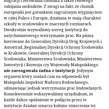
migracji i żerowania chomika a także celowego
zabijania osobników. Z uwagi na fakt, że chomik
europejski jest gatunkiem zagrożonym wyginięciem
w całej Polsce i Europie, działania te mają charakter
szkody w środowisku w znacznych rozmiarach.
Dwukrotnie wzywaliśmy szereg instytucji do
natychmiastowego wstrzymanie prac. Na pisma
kierowane do Generalnej Dyrekcji Dróg Krajowych i
Autostrad, Regionalnej Dyrekcji Ochrony Środowiska
w Krakowie, Generalnej Dyrekcji Ochrony
Środowiska, Ministerstwa Środowiska, Ministerstwa
Inwestycji i Rozwoju czy Wojewody Małopolskiego
nie zareagowała żadna z instytucji
. Jedynym
organem który znalazł czas na odpowiedź był
Małopolski Inspektor Nadzoru Budowlanego,
odmawiając jednak wstrzymania prac budowlanych.
Konsekwentnie wskazywaliśmy urzędnikom, że
każde dalsze opóźnienie w podjęciu przez te
instytucje działań oznacza kolejne zniszczenia tej