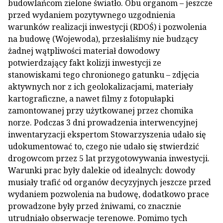
budowlańcom zielone światło. Obu organom – jeszcze
przed wydaniem pozytywnego uzgodnienia
warunków realizacji inwestycji (RDOŚ) i pozwolenia
na budowę (Wojewoda), przesłaliśmy nie budzący
żadnej wątpliwości materiał dowodowy
potwierdzający fakt kolizji inwestycji ze
stanowiskami tego chronionego gatunku – zdjęcia
aktywnych nor z ich geolokalizacjami, materiały
kartograficzne, a nawet filmy z fotopułapki
zamontowanej przy użytkowanej przez chomika
norze. Podczas 3 dni prowadzenia interwencyjnej
inwentaryzacji ekspertom Stowarzyszenia udało się
udokumentować to, czego nie udało się stwierdzić
drogowcom przez 5 lat przygotowywania inwestycji.
Warunki prac były dalekie od idealnych: dowody
musiały trafić od organów decyzyjnych jeszcze przed
wydaniem pozwolenia na budowę, dodatkowo prace
prowadzone były przed żniwami, co znacznie
utrudniało obserwacje terenowe. Pomimo tych