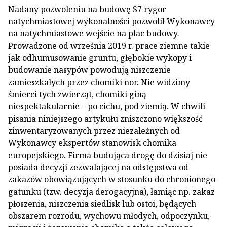
Nadany pozwoleniu na budowę S7 rygor
natychmiastowej wykonalności pozwolił Wykonawcy
na natychmiastowe wejście na plac budowy.
Prowadzone od września 2019 r. prace ziemne takie
jak odhumusowanie gruntu, głębokie wykopy i
budowanie nasypów powodują niszczenie
zamieszkałych przez chomiki nor. Nie widzimy
śmierci tych zwierząt, chomiki giną
niespektakularnie – po cichu, pod ziemią. W chwili
pisania niniejszego artykułu zniszczono większość
zinwentaryzowanych przez niezależnych od
Wykonawcy ekspertów stanowisk chomika
europejskiego. Firma budująca drogę do dzisiaj nie
posiada decyzji zezwalającej na odstępstwa od
zakazów obowiązujących w stosunku do chronionego
gatunku (tzw. decyzja derogacyjna), łamiąc np. zakaz
płoszenia, niszczenia siedlisk lub ostoi, będących
obszarem rozrodu, wychowu młodych, odpoczynku,