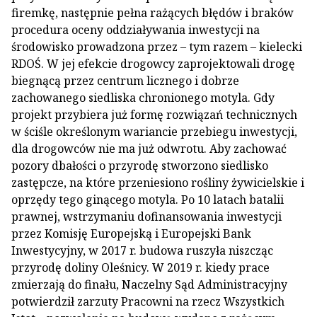
firemkę, następnie pełna rażących błędów i braków
procedura oceny oddziaływania inwestycji na
środowisko prowadzona przez – tym razem – kielecki
RDOŚ. W jej efekcie drogowcy zaprojektowali drogę
biegnącą przez centrum licznego i dobrze
zachowanego siedliska chronionego motyla. Gdy
projekt przybiera już formę rozwiązań technicznych
w ściśle określonym wariancie przebiegu inwestycji,
dla drogowców nie ma już odwrotu. Aby zachować
pozory dbałości o przyrodę stworzono siedlisko
zastępcze, na które przeniesiono rośliny żywicielskie i
oprzędy tego ginącego motyla. Po 10 latach batalii
prawnej, wstrzymaniu dofinansowania inwestycji
przez Komisję Europejską i Europejski Bank
Inwestycyjny, w 2017 r. budowa ruszyła niszcząc
przyrodę doliny Oleśnicy. W 2019 r. kiedy prace
zmierzają do finału, Naczelny Sąd Administracyjny
potwierdził zarzuty Pracowni na rzecz Wszystkich