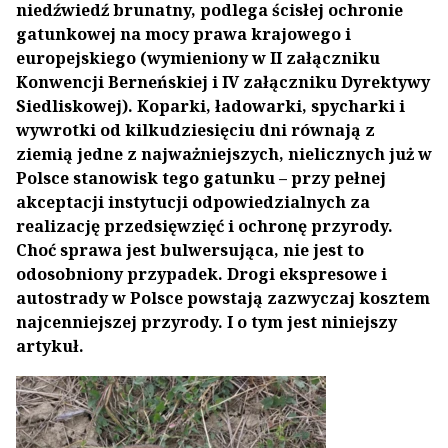
niedźwiedź brunatny, podlega ścisłej ochronie
gatunkowej na mocy prawa krajowego i
europejskiego (wymieniony w II załączniku
Konwencji Berneńskiej i IV załączniku Dyrektywy
Siedliskowej). Koparki, ładowarki, spycharki i
wywrotki od kilkudziesięciu dni równają z
ziemią jedne z najważniejszych, nielicznych już w
Polsce stanowisk tego gatunku – przy pełnej
akceptacji instytucji odpowiedzialnych za
realizację przedsięwzięć i ochronę przyrody.
Choć sprawa jest bulwersująca, nie jest to
odosobniony przypadek. Drogi ekspresowe i
autostrady w Polsce powstają zazwyczaj kosztem
najcenniejszej przyrody. I o tym jest niniejszy
artykuł.