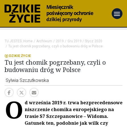
menu
TU JESTEŚ:
Home
Archiwum
2019
Gru 2019 / Stycz 2020
Tu jest chomik pogrzebany, czyli o budowaniu dróg w Polsce
DZIKIE ŻYCIE
Tu jest chomik pogrzebany, czyli o
budowaniu dróg w Polsce
Sylwia Szczutkowska
O
d września 2019 r. trwa bezprecedensowe
niszczenie chomika europejskiego na
trasie S7 Szczepanowice – Widoma.
Gatunek ten, podobnie jak wilk czy