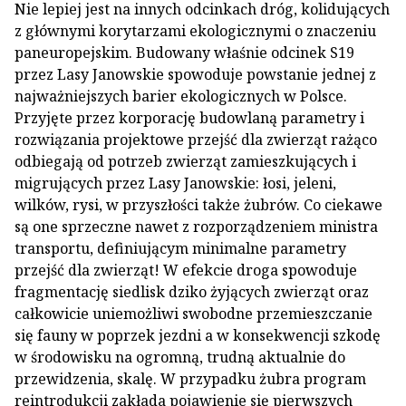
Nie lepiej jest na innych odcinkach dróg, kolidujących
z głównymi korytarzami ekologicznymi o znaczeniu
paneuropejskim. Budowany właśnie odcinek S19
przez Lasy Janowskie spowoduje powstanie jednej z
najważniejszych barier ekologicznych w Polsce.
Przyjęte przez korporację budowlaną parametry i
rozwiązania projektowe przejść dla zwierząt rażąco
odbiegają od potrzeb zwierząt zamieszkujących i
migrujących przez Lasy Janowskie: łosi, jeleni,
wilków, rysi, w przyszłości także żubrów. Co ciekawe
są one sprzeczne nawet z rozporządzeniem ministra
transportu, definiującym minimalne parametry
przejść dla zwierząt! W efekcie droga spowoduje
fragmentację siedlisk dziko żyjących zwierząt oraz
całkowicie uniemożliwi swobodne przemieszczanie
się fauny w poprzek jezdni a w konsekwencji szkodę
w środowisku na ogromną, trudną aktualnie do
przewidzenia, skalę. W przypadku żubra program
reintrodukcji zakłada pojawienie się pierwszych