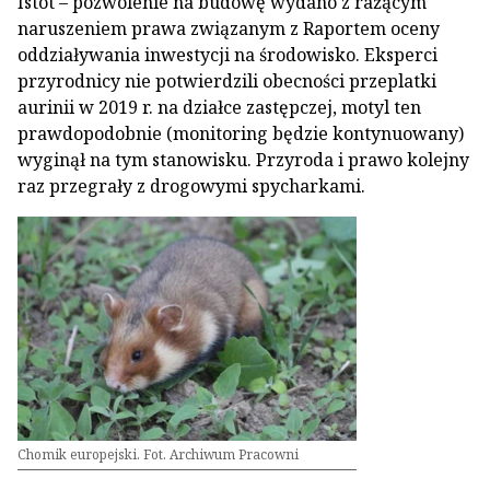
Istot – pozwolenie na budowę wydano z rażącym
naruszeniem prawa związanym z Raportem oceny
oddziaływania inwestycji na środowisko. Eksperci
przyrodnicy nie potwierdzili obecności przeplatki
aurinii w 2019 r. na działce zastępczej, motyl ten
prawdopodobnie (monitoring będzie kontynuowany)
wyginął na tym stanowisku. Przyroda i prawo kolejny
raz przegrały z drogowymi spycharkami.
Chomik europejski. Fot. Archiwum Pracowni