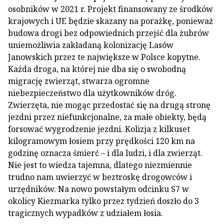
osobników w 2021 r. Projekt finansowany ze środków
krajowych i UE będzie skazany na porażkę, ponieważ
budowa drogi bez odpowiednich przejść dla żubrów
uniemożliwia zakładaną kolonizację Lasów
Janowskich przez te największe w Polsce kopytne.
Każda droga, na której nie dba się o swobodną
migrację zwierząt, stwarza ogromne
niebezpieczeństwo dla użytkowników dróg.
Zwierzęta, nie mogąc przedostać się na drugą stronę
jezdni przez niefunkcjonalne, za małe obiekty, będą
forsować wygrodzenie jezdni. Kolizja z kilkuset
kilogramowym łosiem przy prędkości 120 km na
godzinę oznacza śmierć – i dla ludzi, i dla zwierząt.
Nie jest to wiedza tajemna, dlatego niezmiennie
trudno nam uwierzyć w beztroskę drogowców i
urzędników. Na nowo powstałym odcinku S7 w
okolicy Kiezmarka tylko przez tydzień doszło do 3
tragicznych wypadków z udziałem łosia.