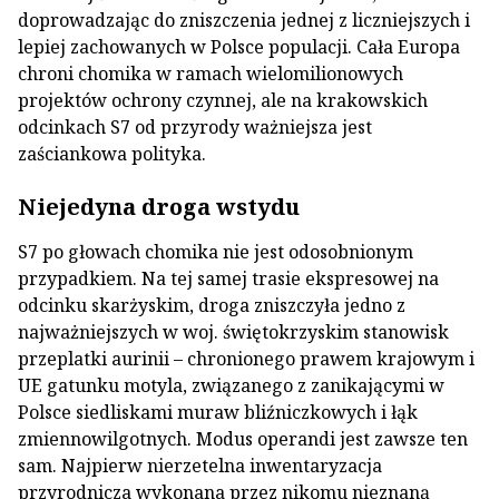
doprowadzając do zniszczenia jednej z liczniejszych i
lepiej zachowanych w Polsce populacji. Cała Europa
chroni chomika w ramach wielomilionowych
projektów ochrony czynnej, ale na krakowskich
odcinkach S7 od przyrody ważniejsza jest
zaściankowa polityka.
Niejedyna droga wstydu
S7 po głowach chomika nie jest odosobnionym
przypadkiem. Na tej samej trasie ekspresowej na
odcinku skarżyskim, droga zniszczyła jedno z
najważniejszych w woj. świętokrzyskim stanowisk
przeplatki aurinii – chronionego prawem krajowym i
UE gatunku motyla, związanego z zanikającymi w
Polsce siedliskami muraw bliźniczkowych i łąk
zmiennowilgotnych. Modus operandi jest zawsze ten
sam. Najpierw nierzetelna inwentaryzacja
przyrodnicza wykonana przez nikomu nieznaną