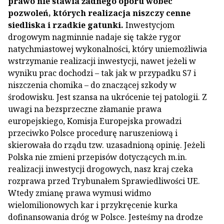
prawo nie stawia żadnego oporu wobec
pozwoleń, których realizacja niszczy cenne
siedliska i rzadkie gatunki.
Inwestycjom
drogowym nagminnie nadaje się także rygor
natychmiastowej wykonalności, który uniemożliwia
wstrzymanie realizacji inwestycji, nawet jeżeli w
wyniku prac dochodzi – tak jak w przypadku S7 i
niszczenia chomika – do znaczącej szkody w
środowisku. Jest szansa na ukrócenie tej patologii. Z
uwagi na bezsprzeczne złamanie prawa
europejskiego, Komisja Europejska prowadzi
przeciwko Polsce procedurę naruszeniową i
skierowała do rządu tzw. uzasadnioną opinię. Jeżeli
Polska nie zmieni przepisów dotyczących m.in.
realizacji inwestycji drogowych, nasz kraj czeka
rozprawa przed Trybunałem Sprawiedliwości UE.
Wtedy zmianę prawa wymusi widmo
wielomilionowych kar i przykręcenie kurka
dofinansowania dróg w Polsce. Jesteśmy na drodze