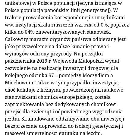
unikatowej w Polsce populacji (jedyna istniejąca w
Polsce populacja panońskiej linii genetycznej). W
trakcie prowadzenia korespondencji z urzędnikami
ww. instytucji skala zniszczeń wzrosła od 0%, poprzez
kilka do 64% zinwentaryzowanych stanowisk.
Całkowity marazm organów państwa odbierany jest
jako przyzwolenie na dalsze łamanie prawa i
wymogów ochrony przyrody. Na początku
października 2019 r. Wojewoda Małopolski wydał
zezwolenie na realizację inwestycji drogowej dla
kolejnego odcinka S7 – pomiędzy Moczydłem a
Miechowem. Także w tym przypadku inwestycja,
choć koliduje z licznymi, potwierdzonymi naukowo
stanowiskami chomika europejskiego, została
zaprojektowania bez dedykowanych chomikowi
przejść dla zwierząt i odpowiedniego wygrodzenia
jezdni. Skumulowane oddziaływanie obu inwestycji
bezsprzecznie doprowadzi do izolacji genetycznej i
masowej śmiertelności gatunku na jezdni,