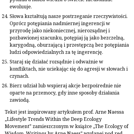
ewoluuje.
Słowa kształtują nasze postrzeganie rzeczywistości.
Oprócz potępiania nadmiernej ingerencji w
przyrodę jako niekoniecznej, nierozsądnej i
pozbawionej szacunku, potępiaj ją jako bezczelną,
karygodną, oburzającą i przestępczą bez potępiania
ludzi odpowiedzialnych za tę ingerencję.
Staraj się działać rozsądnie i odważnie w
konfliktach, nie uciekając się do agresji w słowach i
czynach.
Bierz udział lub wspieraj akcje bezpośrednie nie
oparte na przemocy, gdy inne sposoby działania
zawiodą.
Tekst jest inspirowany artykułem prof. Arne Naessa
„Lifestyle Trends Within the Deep Ecology
Movement” zamieszczonym w książce „The Ecology of
Wisdom. Writings by Arne Naess” wydanej pod red.