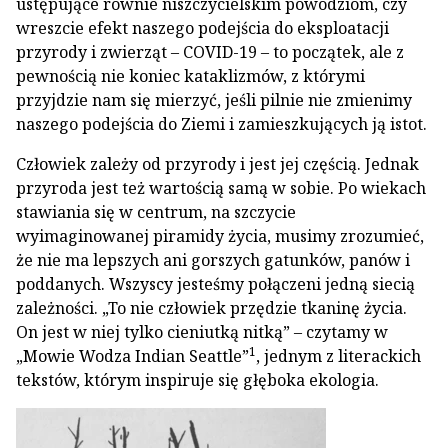
ustępujące równie niszczycielskim powodziom, czy
wreszcie efekt naszego podejścia do eksploatacji
przyrody i zwierząt – COVID-19 – to początek, ale z
pewnością nie koniec kataklizmów, z którymi
przyjdzie nam się mierzyć, jeśli pilnie nie zmienimy
naszego podejścia do Ziemi i zamieszkujących ją istot.
Człowiek zależy od przyrody i jest jej częścią. Jednak
przyroda jest też wartością samą w sobie. Po wiekach
stawiania się w centrum, na szczycie
wyimaginowanej piramidy życia, musimy zrozumieć,
że nie ma lepszych ani gorszych gatunków, panów i
poddanych. Wszyscy jesteśmy połączeni jedną siecią
zależności. „To nie człowiek przędzie tkaninę życia.
On jest w niej tylko cieniutką nitką” – czytamy w
1
„Mowie Wodza Indian Seattle”
, jednym z literackich
tekstów, którym inspiruje się głęboka ekologia.