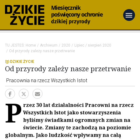
menu
TU JESTEŚ:
Home
Archiwum
2020
Lipiec / sierpień 2020
Od przyrody zależy nasze przetrwanie
DZIKIE ŻYCIE
Od przyrody zależy nasze przetrwanie
Pracownia na rzecz Wszystkich Istot
P
rzez 30 lat działalności Pracowni na rzecz
Wszystkich Istot jako stowarzyszenia
byliśmy świadkami ogromnych zmian na
świecie. Zmiany te zachodzą na poziomie
globalnym. Jako ludzkość wpływamy na całą