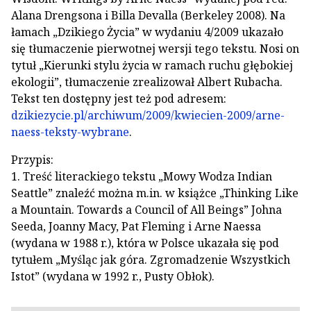
Alana Drengsona i Billa Devalla (Berkeley 2008). Na
łamach „Dzikiego Życia” w wydaniu 4/2009 ukazało
się tłumaczenie pierwotnej wersji tego tekstu. Nosi on
tytuł „Kierunki stylu życia w ramach ruchu głębokiej
ekologii”, tłumaczenie zrealizował Albert Rubacha.
Tekst ten dostępny jest też pod adresem:
dzikiezycie.pl/archiwum/2009/kwiecien-2009/arne-
naess-teksty-wybrane
.
Przypis:
1. Treść literackiego tekstu „Mowy Wodza Indian
Seattle” znaleźć można m.in. w książce „Thinking Like
a Mountain. Towards a Council of All Beings” Johna
Seeda, Joanny Macy, Pat Fleming i Arne Naessa
(wydana w 1988 r.), która w Polsce ukazała się pod
tytułem „Myśląc jak góra. Zgromadzenie Wszystkich
Istot” (wydana w 1992 r., Pusty Obłok).