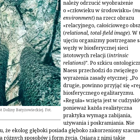
należy odrzucić wyobrażenie
o »człowieku w środowisku« (
ma
environment
) na rzecz obrazu
»relacyjnego, całościowego obs
(
relational, total-field image
). W
ujęciu organizmy postrzegane s
węzły w biosferycznej sieci
istotowych relacji (
intrinsic
relations
)”. Po szkicu ontologic
Naess przechodzi do zwięzłego
wyrażenia zasady etycznej: „Po
drugie, powinno przyjąć się »re
biosferycznego egalitaryzmu.
»Reguła« wzięta jest w cudzysłó
ponieważ każda realistyczna
t Doliny Batyżowieckiej. Fot.
praktyka wymaga zabijania,
używania i poskramiania. Nie
tu, że ekolog głęboki posiada głęboko zakorzeniony szacun
a różnych sposobów i form życia. Osiąga z nimi takie