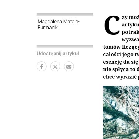
C
zy moż
Magdalena Mateja-
artyku
Furmanik
potrak
wyzwan
tomów liczący
Udostępnij artykuł
całości jego 
esencję da si
nie spłyca to
chce wyrazić 