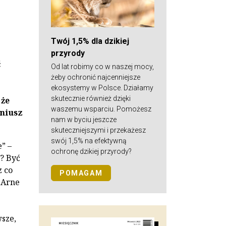
Twój 1,5% dla dzikiej
przyrody
ć
Od lat robimy co w naszej mocy,
żeby ochronić najcenniejsze
ekosystemy w Polsce. Działamy
skutecznie również dzięki
 że
waszemu wsparciu. Pomożesz
eniusz
nam w byciu jeszcze
skuteczniejszymi i przekażesz
swój 1,5% na efektywną
” –
ochronę dzikiej przyrody?
o? Być
z co
POMAGAM
. Arne
sze,