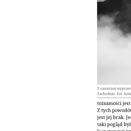
Z samotnej wyprawy
Zachodnie. Fot. Art
tożsamości jes
Z tych powodów 
jest jej brak.
taki pogląd był