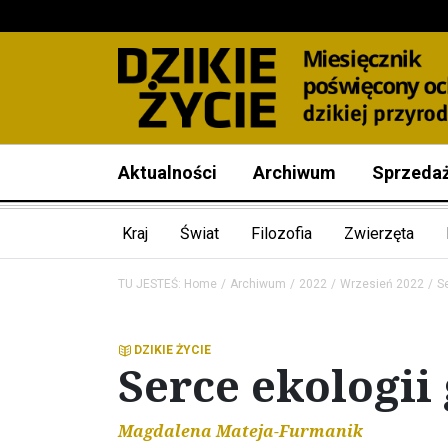
Aktualności
Archiwum
Sprzeda
Kraj
Świat
Filozofia
Zwierzęta
TU JESTEŚ:
Home
Archiwum
2022
Wrzesień 2022
Se
DZIKIE ŻYCIE
Serce ekologii
Magdalena Mateja-Furmanik