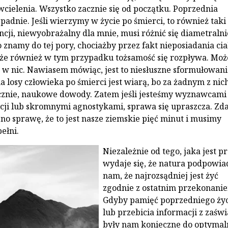
cielenia. Wszystko zacznie się od początku. Poprzednia
padnie. Jeśli wierzymy w życie po śmierci, to również taki
ncji, niewyobrażalny dla mnie, musi różnić się diametralni
 znamy do tej pory, chociażby przez fakt nieposiadania cia
że również w tym przypadku tożsamość się rozpływa. Mo
ć w nic. Nawiasem mówiąc, jest to niesłuszne sformułowani
 losy człowieka po śmierci jest wiarą, bo za żadnym z nich
cznie, naukowe dowody. Zatem jeśli jesteśmy wyznawcami
lacji lub skromnymi agnostykami, sprawa się upraszcza. Z
sno sprawę, że to jest nasze ziemskie pięć minut i musimy
ełni.
Niezależnie od tego, jaka jest p
wydaje się, że natura podpowia
nam, że najrozsądniej jest żyć
zgodnie z ostatnim przekonani
Gdyby pamięć poprzedniego życ
lub przebicia informacji z zaśw
były nam konieczne do optyma