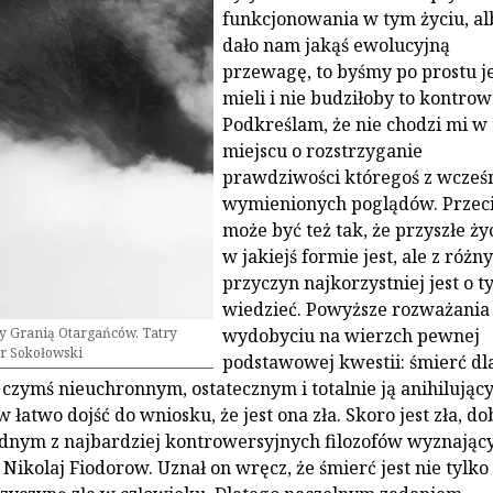
funkcjonowania w tym życiu, al
dało nam jakąś ewolucyjną
przewagę, to byśmy po prostu j
mieli i nie budziłoby to kontrowe
Podkreślam, że nie chodzi mi w
miejscu o rozstrzyganie
prawdziwości któregoś z wcześn
wymienionych poglądów. Przec
może być też tak, że przyszłe ży
w jakiejś formie jest, ale z różn
przyczyn najkorzystniej jest o t
wiedzieć. Powyższe rozważania 
 Granią Otargańców. Tatry
wydobyciu na wierzch pewnej
ur Sokołowski
podstawowej kwestii: śmierć dl
t czymś nieuchronnym, ostatecznym i totalnie ją anihilując
łatwo dojść do wniosku, że jest ona zła. Skoro jest zła, d
 Jednym z najbardziej kontrowersyjnych filozofów wyznając
 Nikolaj Fiodorow. Uznał on wręcz, że śmierć jest nie tylko 