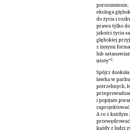
porozumienie, 
ekologa głębok
do życia i rozk
prawa tylko do
jakości życia 
głębokiej przyj
z innymi forma
lub ustanawiani
2
istoty”
.
Spójrz dookoła.
ławka w parku.
potrzebnych, b
przeprowadzani
i popijam pora
zaprojektować,
A co z każdym z
przewędrować i
każdy z ludzi 