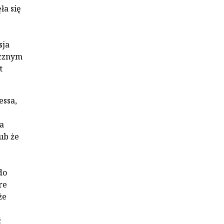
ła się
sja
ycznym
t
essa,
a
ub że
do
re
że
ć