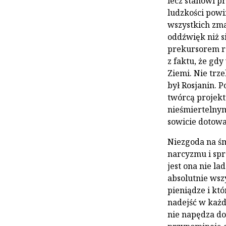
lecz stanowi p
ludzkości powi
wszystkich zm
oddźwięk niż s
prekursorem ro
z faktu, że gdy
Ziemi. Nie trz
był Rosjanin. P
twórcą projektu
nieśmiertelnym
sowicie dotowa
Niezgoda na śm
narcyzmu i spr
jest ona nie l
absolutnie wsz
pieniądze i któ
nadejść w każ
nie napędza do