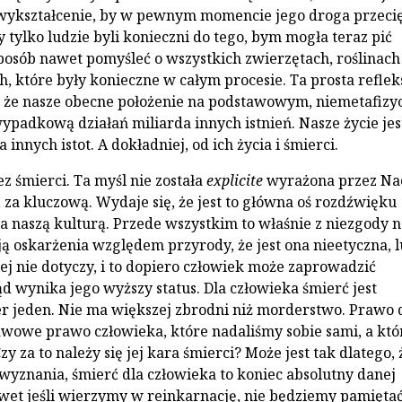
ykształcenie, by w pewnym momencie jego droga przecię
y tylko ludzie byli konieczni do tego, bym mogła teraz pić
posób nawet pomyśleć o wszystkich zwierzętach, roślinach
ch, które były konieczne w całym procesie. Ta prosta reflek
, że nasze obecne położenie na podstawowym, niemetafiz
wypadkową działań miliarda innych istnień. Nasze życie jes
 innych istot. A dokładniej, od ich życia i śmierci.
z śmierci. Ta myśl nie została
explicite
wyrażona przez Na
 za kluczową. Wydaje się, że jest to główna oś rozdźwięku
a naszą kulturą. Przede wszystkim to właśnie z niezgody n
ą oskarżenia względem przyrody, że jest ona nieetyczna, l
jej nie dotyczy, i to dopiero człowiek może zaprowadzić
ąd wynika jego wyższy status. Dla człowieka śmierć jest
 jeden. Nie ma większej zbrodni niż morderstwo. Prawo 
tawowe prawo człowieka, które nadaliśmy sobie sami, a któ
zy za to należy się jej kara śmierci? Może jest tak dlatego, 
 wyznania, śmierć dla człowieka to koniec absolutny danej
wet jeśli wierzymy w reinkarnację, nie będziemy pamięta