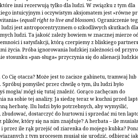
które inni rezerwują tylko dla ludzi. W związku z tym dla
iego intuicyjnym i oczywistym aksjomatem jest »równe p
witania« (
equall right to live and blossom
). Ograniczenie te
 ludzi jest antropocentryzmem o szkodliwych skutkach dl
samych ludzi. Ta jakość zależy bowiem w znacznej mierze o
emności i satysfakcji, którą czerpiemy z bliskiego partner
mi życia. Próba ignorowania ludzkiej zależności od przyr
e stosunku »pan-sługa« przyczynia się do alienacji ludzki
 Co Cię otacza? Może jest to zacisze gabinetu, tramwaj lub
 Spróbuj pomyśleć przez chwilę o tym, ilu ludzi było
yś mogła/ mógł się tutaj znaleźć. Gorąco zachęcam do
a na sobie tej analizy. Ja siedzę teraz w kuchni przed la
nną herbatę. Ilu ludzi było potrzebnych, aby wymyślić,
 zbudować, dostarczyć do hurtowni i sprzedać mi ten lapt
 plików, który się na nim znajduje? A herbata – ile musiał
 przez ile rąk przejść od ziarenka do mojego kubka? Pon
związanych z tym procesem musiał się urodzić, odbierać jak