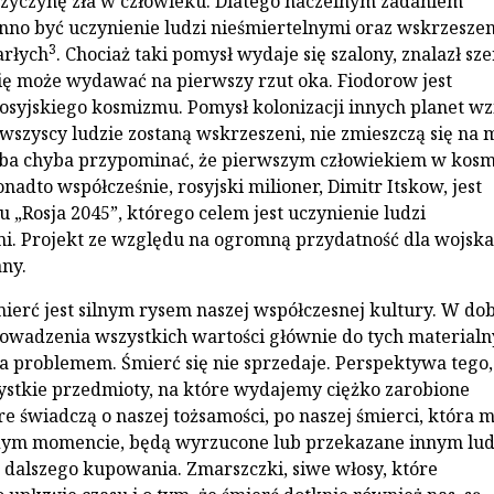
rzyczynę zła w człowieku. Dlatego naczelnym zadaniem
nno być uczynienie ludzi nieśmiertelnymi oraz wskrzeszen
3
arłych
. Chociaż taki pomysł wydaje się szalony, znalazł sze
ię może wydawać na pierwszy rzut oka. Fiodorow jest
syjskiego kosmizmu. Pomysł kolonizacji innych planet wzi
 wszyscy ludzie zostaną wskrzeszeni, nie zmieszczą się na 
eba chyba przypominać, że pierwszym człowiekiem w kosm
onadto współcześnie, rosyjski milioner, Dimitr Itskow, jest
 „Rosja 2045”, którego celem jest uczynienie ludzi
i. Projekt ze względu na ogromną przydatność dla wojska 
ny.
ierć jest silnym rysem naszej współczesnej kultury. W dob
owadzenia wszystkich wartości głównie do tych material
ada problemem. Śmierć się nie sprzedaje. Perspektywa tego,
ystkie przedmioty, na które wydajemy ciężko zarobione
re świadczą o naszej tożsamości, po naszej śmierci, która 
dym momencie, będą wyrzucone lub przekazane innym lud
 dalszego kupowania. Zmarszczki, siwe włosy, które