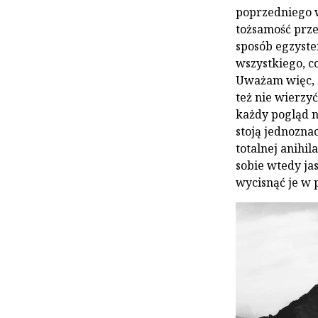
poprzedniego w
tożsamość prze
sposób egzyste
wszystkiego, co
Uważam więc, 
też nie wierzy
każdy pogląd na
stoją jednozna
totalnej anihi
sobie wtedy ja
wycisnąć je w p