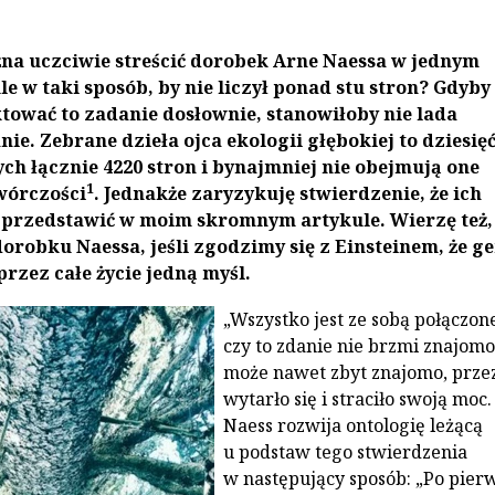
na uczciwie streścić dorobek Arne Naessa w jednym
le w taki sposób, by nie liczył ponad stu stron? Gdyby
tować to zadanie dosłownie, stanowiłoby nie lada
ie. Zebrane dzieła ojca ekologii głębokiej to dziesię
ch łącznie 4220 stron i bynajmniej nie obejmują one
1
twórczości
. Jednakże zaryzykuję stwierdzenie, że ich
ę przedstawić w moim skromnym artykule. Wierzę też,
 dorobku Naessa, jeśli zgodzimy się z Einsteinem, że g
przez całe życie jedną myśl.
„Wszystko jest ze sobą połączone
czy to zdanie nie brzmi znajom
może nawet zbyt znajomo, prze
wytarło się i straciło swoją moc
Naess rozwija ontologię leżącą
u podstaw tego stwierdzenia
w następujący sposób: „Po pierw