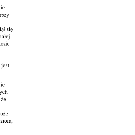
ie
rszy
ął się
małej
osie
jest
ie
nych
 że
może
ziom,