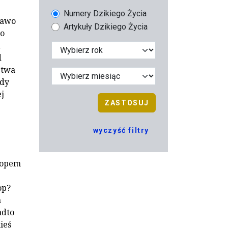
Numery Dzikiego Życia
rawo
Artykuły Dzikiego Życia
go
a
d
stwa
ody
ej
ZASTOSUJ
wyczyść filtry
ptopem
op?
a
adto
ieś