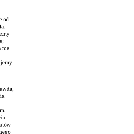
e od
ła.
żemy
e;
 nie
dajemy
rawda,
da
em.
ia
iatów
lnego