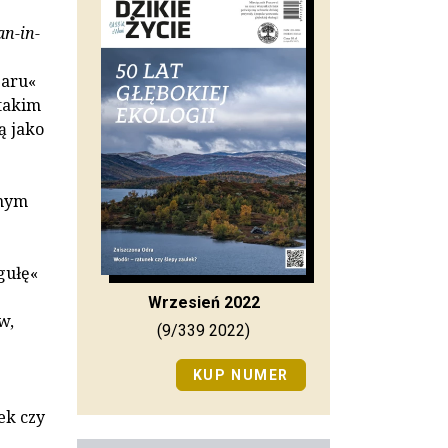
n-in-
zaru«
 takim
ą jako
znym
gułę«
Wrzesień 2022
w,
(9/339 2022)
KUP NUMER
ek czy