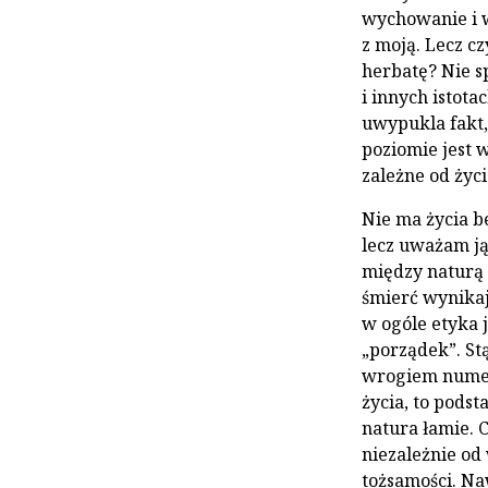
wychowanie i w
z moją. Lecz cz
herbatę? Nie s
i innych istota
uwypukla fakt
poziomie jest 
zależne od życia
Nie ma życia be
lecz uważam ją
między naturą 
śmierć wynikaj
w ogóle etyka 
„porządek”. St
wrogiem numer
życia, to pods
natura łamie. C
niezależnie od
tożsamości. Na