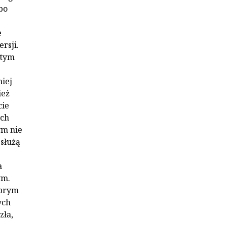
bo
e
rsji.
 tym
iej
ież
cie
ych
ym nie
służą
a
ym.
obrym
ych
zła,