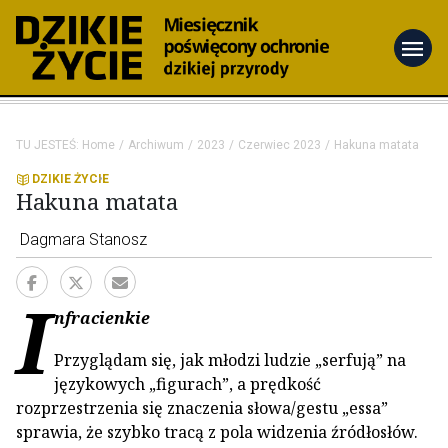
menu
TU JESTEŚ:
Home
Archiwum
2023
Czerwiec 2023
Hakuna matata
DZIKIE ŻYCIE
Hakuna matata
Dagmara Stanosz
I
nfracienkie
Przyglądam się, jak młodzi ludzie „serfują” na
językowych „figurach”, a prędkość
rozprzestrzenia się znaczenia słowa/gestu „essa”
sprawia, że szybko tracą z pola widzenia źródłosłów.