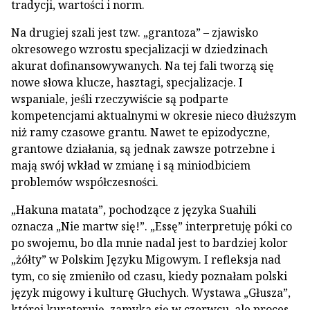
tradycji, wartości i norm.
Na drugiej szali jest tzw. „grantoza” – zjawisko
okresowego wzrostu specjalizacji w dziedzinach
akurat dofinansowywanych. Na tej fali tworzą się
nowe słowa klucze, hasztagi, specjalizacje. I
wspaniale, jeśli rzeczywiście są podparte
kompetencjami aktualnymi w okresie nieco dłuższym
niż ramy czasowe grantu. Nawet te epizodyczne,
grantowe działania, są jednak zawsze potrzebne i
mają swój wkład w zmianę i są miniodbiciem
problemów współczesności.
„Hakuna matata”, pochodzące z języka Suahili
oznacza „Nie martw się!”. „Essę” interpretuję póki co
po swojemu, bo dla mnie nadal jest to bardziej kolor
„żółty” w Polskim Języku Migowym. I refleksja nad
tym, co się zmieniło od czasu, kiedy poznałam polski
język migowy i kulturę Głuchych. Wystawa „Głusza”,
której kuratoruję, zamyka się w czerwcu, ale proces