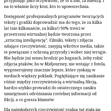
przyjmując jako oczywistość, że to u nas, za miedzą. I
na to właśnie liczy ktoś, kto to upowszechnia.
Dostępność profesjonalnych programów tworzących
teksty i grafiki doprowadzić ma do tego, że za kilka
lat (nie kilkanaście, za kilka!) 90% treści w
przestrzeni wirtualnej będzie tworzona przez
„sztuczną inteligencję”. Filmiki, teksty i zdjęcia
udające rzeczywistość, zasypią wkrótce media, także
te powiązane z ochroną przyrody i wobec niej wrogie.
Nie będzie już sensu brodzić po bagnach, żeby robić
zdjęcia ptaków, bo w Midjourney, nie wstając z fotela,
wygenerujemy znacznie lepsze, które zyskają w
mediach większy poklask. Pogłębiające się zanikanie
różnic między rzeczywistością a wirtualną fikcją,
bardzo szybko prowadzi do ostatecznego zaniku
umiejętności odróżniania rzetelnej informacji od
fikcji, a co gorsza kłamstw.
Dla najmłodszych rzeczywistość realna już stała się