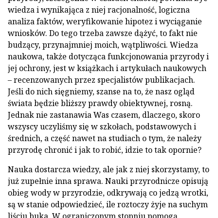
wiedza i wynikająca z niej racjonalność, logiczna
analiza faktów, weryfikowanie hipotez i wyciąganie
wniosków. Do tego trzeba zawsze dążyć, to fakt nie
budzący, przynajmniej moich, wątpliwości. Wiedza
naukowa, także dotycząca funkcjonowania przyrody i
jej ochrony, jest w książkach i artykułach naukowych
– recenzowanych przez specjalistów publikacjach.
Jeśli do nich sięgniemy, szanse na to, że nasz ogląd
świata będzie bliższy prawdy obiektywnej, rosną.
Jednak nie zastanawia Was czasem, dlaczego, skoro
wszyscy uczyliśmy się w szkołach, podstawowych i
średnich, a część nawet na studiach o tym, że należy
przyrodę chronić i jak to robić, idzie to tak opornie?
Nauka dostarcza wiedzy, ale jak z niej skorzystamy, to
już zupełnie inna sprawa. Nauki przyrodnicze opisują
obieg wody w przyrodzie, odkrywają co jedzą wrotki,
są w stanie odpowiedzieć, ile roztoczy żyje na suchym
liściu buka. W ograniczonym stopniu pomogą