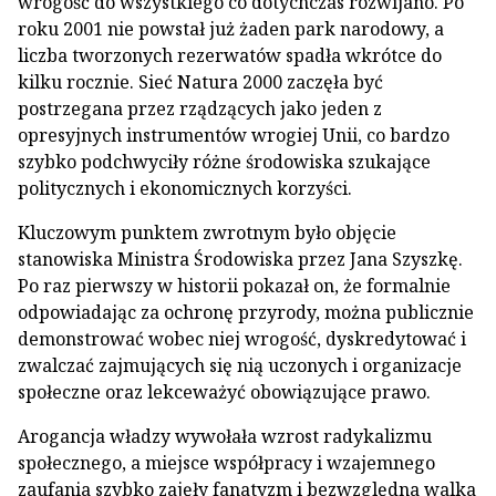
wrogość do wszystkiego co dotychczas rozwijano. Po
roku 2001 nie powstał już żaden park narodowy, a
liczba tworzonych rezerwatów spadła wkrótce do
kilku rocznie. Sieć Natura 2000 zaczęła być
postrzegana przez rządzących jako jeden z
opresyjnych instrumentów wrogiej Unii, co bardzo
szybko podchwyciły różne środowiska szukające
politycznych i ekonomicznych korzyści.
Kluczowym punktem zwrotnym było objęcie
stanowiska Ministra Środowiska przez Jana Szyszkę.
Po raz pierwszy w historii pokazał on, że formalnie
odpowiadając za ochronę przyrody, można publicznie
demonstrować wobec niej wrogość, dyskredytować i
zwalczać zajmujących się nią uczonych i organizacje
społeczne oraz lekceważyć obowiązujące prawo.
Arogancja władzy wywołała wzrost radykalizmu
społecznego, a miejsce współpracy i wzajemnego
zaufania szybko zajęły fanatyzm i bezwzględna walka