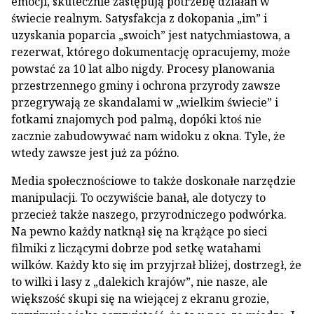
emocji, skutecznie zastępują potrzebę działań w
świecie realnym. Satysfakcja z dokopania „im” i
uzyskania poparcia „swoich” jest natychmiastowa, a
rezerwat, którego dokumentację opracujemy, może
powstać za 10 lat albo nigdy. Procesy planowania
przestrzennego gminy i ochrona przyrody zawsze
przegrywają ze skandalami w „wielkim świecie” i
fotkami znajomych pod palmą, dopóki ktoś nie
zacznie zabudowywać nam widoku z okna. Tyle, że
wtedy zawsze jest już za późno.
Media społecznościowe to także doskonałe narzędzie
manipulacji. To oczywiście banał, ale dotyczy to
przecież także naszego, przyrodniczego podwórka.
Na pewno każdy natknął się na krążące po sieci
filmiki z liczącymi dobrze pod setkę watahami
wilków. Każdy kto się im przyjrzał bliżej, dostrzegł, że
to wilki i lasy z „dalekich krajów”, nie nasze, ale
większość skupi się na wiejącej z ekranu grozie,