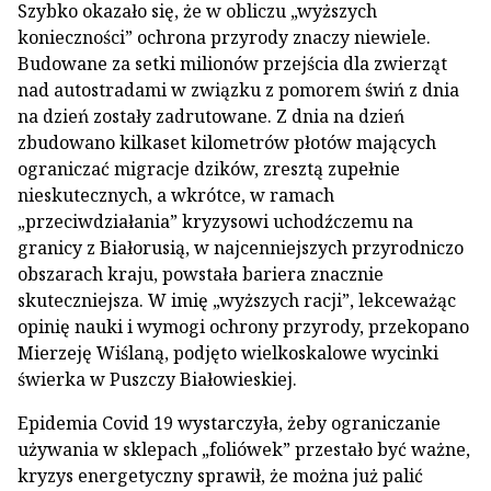
Szybko okazało się, że w obliczu „wyższych
konieczności” ochrona przyrody znaczy niewiele.
Budowane za setki milionów przejścia dla zwierząt
nad autostradami w związku z pomorem świń z dnia
na dzień zostały zadrutowane. Z dnia na dzień
zbudowano kilkaset kilometrów płotów mających
ograniczać migracje dzików, zresztą zupełnie
nieskutecznych, a wkrótce, w ramach
„przeciwdziałania” kryzysowi uchodźczemu na
granicy z Białorusią, w najcenniejszych przyrodniczo
obszarach kraju, powstała bariera znacznie
skuteczniejsza. W imię „wyższych racji”, lekceważąc
opinię nauki i wymogi ochrony przyrody, przekopano
Mierzeję Wiślaną, podjęto wielkoskalowe wycinki
świerka w Puszczy Białowieskiej.
Epidemia Covid 19 wystarczyła, żeby ograniczanie
używania w sklepach „foliówek” przestało być ważne,
kryzys energetyczny sprawił, że można już palić