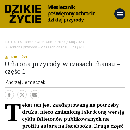
menu
TU JESTEŚ:
Home
Archiwum
2023
Maj 2023
Ochrona przyrody w czasach chaosu – część 1
DZIKIE ŻYCIE
Ochrona przyrody w czasach chaosu –
część 1
Andrzej Jermaczek
T
ekst ten jest zaadaptowaną na potrzeby
druku, nieco zmienioną i skróconą wersją
cyklu felietonów publikowanych na
profilu autora na Facebooku. Druga część