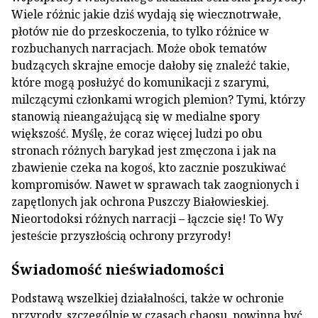
Wiele różnic jakie dziś wydają się wiecznotrwałe,
płotów nie do przeskoczenia, to tylko różnice w
rozbuchanych narracjach. Może obok tematów
budzących skrajne emocje dałoby się znaleźć takie,
które mogą posłużyć do komunikacji z szarymi,
milczącymi członkami wrogich plemion? Tymi, którzy
stanowią nieangażującą się w medialne spory
większość. Myślę, że coraz więcej ludzi po obu
stronach różnych barykad jest zmęczona i jak na
zbawienie czeka na kogoś, kto zacznie poszukiwać
kompromisów. Nawet w sprawach tak zaognionych i
zapętlonych jak ochrona Puszczy Białowieskiej.
Nieortodoksi różnych narracji – łączcie się! To Wy
jesteście przyszłością ochrony przyrody!
Świadomość nieświadomości
Podstawą wszelkiej działalności, także w ochronie
przyrody, szczególnie w czasach chaosu, powinna być