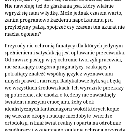
Nie nawołuję też do głaskania psa, który właśnie
wgryzł się nam w łydkę. Może jednak czasem warto,
zanim programowo każdemu napotkanemu psu
przyłożymy pałką, spojrzeć czy czasem ten akurat nie
macha ogonem?
Przyrody nie ochronią fanatycy dla których jedynym
spełnieniem i satysfakcją jest opluwanie przeciwnika.
Od zawsze postęp w jej ochronie tworzyli pracowici,
nie szukający rozgłosu pragmatycy, szukający i
potrafiący znaleźć wspólny język z wyznawcami
innych prawd i narracji. Radykałowie byli, są i będą
we wszystkich środowiskach. Ich wyraziste przekazy
są potrzebne, ale chodzi o to, żeby nie zawładnęły
światem i naszymi emocjami, żeby obok
idealistycznych fantasmagorii wokół których kopie
się wieczne okopy i buduje niezdobyte twierdze
ortodoksji, istniał świat realny i oparta na odrobinie
współpracy i wzajemnego zaufania ochrona przyrody.