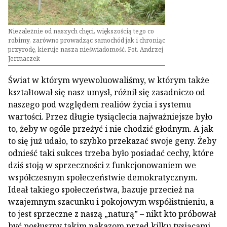
Niezależnie od naszych chęci, większością tego co
robimy, zarówno prowadząc samochód jak i chroniąc
przyrodę, kieruje nasza nieświadomość. Fot. Andrzej
Jermaczek
Świat w którym wyewoluowaliśmy, w którym także
kształtował się nasz umysł, różnił się zasadniczo od
naszego pod względem realiów życia i systemu
wartości. Przez długie tysiąclecia najważniejsze było
to, żeby w ogóle przeżyć i nie chodzić głodnym. A jak
to się już udało, to szybko przekazać swoje geny. Żeby
odnieść taki sukces trzeba było posiadać cechy, które
dziś stoją w sprzeczności z funkcjonowaniem we
współczesnym społeczeństwie demokratycznym.
Ideał takiego społeczeństwa, bazuje przecież na
wzajemnym szacunku i pokojowym współistnieniu, a
to jest sprzeczne z naszą „naturą” – nikt kto próbował
być posłuszny takim nakazom przed kilku tysiącami