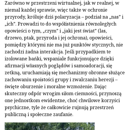
Zarówno w przestrzeni wirtualnej, jak w realnej, w
niemal każdej sprawie, więc także w ochronie
przyrody, króluje dziś polaryzacja – podział na „nas” i
„ich”. Prowadzi to do współistnienia równoległych
opowieści o tym, „czym” i „jaki jest świat” (las,
drzewo, ptak, przyroda i jej ochrona), opowieści,
pomiędzy którymi nie ma już punktów stycznych, nie
zachodzi żadna interakcja. Jeśli przypadkiem te
izolowane bańki, wspaniale funkcjonujące dzięki
afirmacji własnych poglądów i samoadoracji, się
zetkną, uruchamiają się mechanizmy obronne służące
zachowaniu spoistości grupy i zwalczaniu herezji –
święte oburzenie i moralne wzmożenie. Dając
skuteczny odpór wrogim siłom ciemności, przynoszą
one jednostkom ewidentne, choć chwilowe korzyści
psychiczne, tyle że całkowicie rujnują przestrzeń
publiczną i społeczne zaufanie.