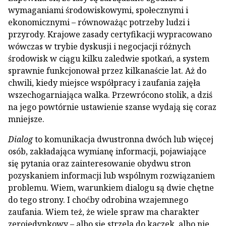
wymaganiami środowiskowymi, społecznymi i
ekonomicznymi – równoważąc potrzeby ludzi i
przyrody. Krajowe zasady certyfikacji wypracowano
wówczas w trybie dyskusji i negocjacji różnych
środowisk w ciągu kilku zaledwie spotkań, a system
sprawnie funkcjonował przez kilkanaście lat. Aż do
chwili, kiedy miejsce współpracy i zaufania zajęła
wszechogarniająca walka. Przewrócono stolik, a dziś
na jego powtórnie ustawienie szanse wydają się coraz
mniejsze.
Dialog
to komunikacja dwustronna dwóch lub więcej
osób, zakładająca wymianę informacji, pojawiające
się pytania oraz zainteresowanie obydwu stron
pozyskaniem informacji lub wspólnym rozwiązaniem
problemu. Wiem, warunkiem dialogu są dwie chętne
do tego strony. I choćby odrobina wzajemnego
zaufania. Wiem też, że wiele spraw ma charakter
zerojedynkowy – albo się strzela do kaczek, albo nie.