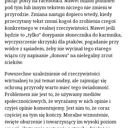
pisząc posty na Facebooku. Nawet milion polubień
pod tym lub innym tekstem niczego nie zmieni w
przyrodzie. Zmiana nastąpi dopiero wtedy, kiedy
przeczytany tekst zmusi kogoś do zrobienia czegoś
konkretnego w realnej rzeczywistości. Nawet jeśli
będzie to „tylko” dosypanie słonecznika do karmnika,
wyczyszczenie skrzynki dla ptaków, pogadanie przy
wódce z sąsiadem, żeby nie wycinał tego starego
wiązu czy napisanie „donosu” na nielegalny zrzut
ścieków.
Powszechne uzależnienie od rzeczywistości
wirtualnej to już temat nudny, ale zajmując się
ochroną przyrody warto mieć tego świadomość.
Problemem nie jest to, że używamy mediów
społecznościowych, że wyrażamy w nich opinie i
czyjeś opinie komentujemy. Jest nim to, że coraz
częściej na tym się kończy. Moralne wzmożenie,
święte oburzenie i towarzyszący im wysoki poziom