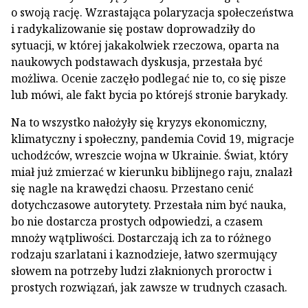
o swoją rację. Wzrastająca polaryzacja społeczeństwa
i radykalizowanie się postaw doprowadziły do
sytuacji, w której jakakolwiek rzeczowa, oparta na
naukowych podstawach dyskusja, przestała być
możliwa. Ocenie zaczęło podlegać nie to, co się pisze
lub mówi, ale fakt bycia po którejś stronie barykady.
Na to wszystko nałożyły się kryzys ekonomiczny,
klimatyczny i społeczny, pandemia Covid 19, migracje
uchodźców, wreszcie wojna w Ukrainie. Świat, który
miał już zmierzać w kierunku biblijnego raju, znalazł
się nagle na krawędzi chaosu. Przestano cenić
dotychczasowe autorytety. Przestała nim być nauka,
bo nie dostarcza prostych odpowiedzi, a czasem
mnoży wątpliwości. Dostarczają ich za to różnego
rodzaju szarlatani i kaznodzieje, łatwo szermujący
słowem na potrzeby ludzi złaknionych proroctw i
prostych rozwiązań, jak zawsze w trudnych czasach.