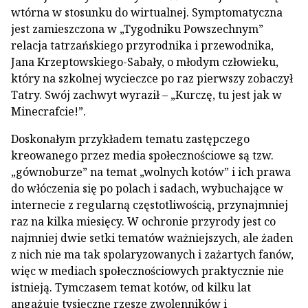
wtórna w stosunku do wirtualnej. Symptomatyczna
jest zamieszczona w „Tygodniku Powszechnym”
relacja tatrzańskiego przyrodnika i przewodnika,
Jana Krzeptowskiego-Sabały, o młodym człowieku,
który na szkolnej wycieczce po raz pierwszy zobaczył
Tatry. Swój zachwyt wyraził – „Kurczę, tu jest jak w
Minecrafcie!”.
Doskonałym przykładem tematu zastępczego
kreowanego przez media społecznościowe są tzw.
„gównoburze” na temat „wolnych kotów” i ich prawa
do włóczenia się po polach i sadach, wybuchające w
internecie z regularną częstotliwością, przynajmniej
raz na kilka miesięcy. W ochronie przyrody jest co
najmniej dwie setki tematów ważniejszych, ale żaden
z nich nie ma tak spolaryzowanych i zażartych fanów,
więc w mediach społecznościowych praktycznie nie
istnieją. Tymczasem temat kotów, od kilku lat
angażuje tysięczne rzesze zwolenników i