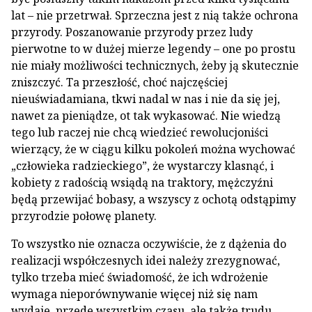
lat – nie przetrwał. Sprzeczna jest z nią także ochrona
przyrody. Poszanowanie przyrody przez ludy
pierwotne to w dużej mierze legendy – one po prostu
nie miały możliwości technicznych, żeby ją skutecznie
zniszczyć. Ta przeszłość, choć najczęściej
nieuświadamiana, tkwi nadal w nas i nie da się jej,
nawet za pieniądze, ot tak wykasować. Nie wiedzą
tego lub raczej nie chcą wiedzieć rewolucjoniści
wierzący, że w ciągu kilku pokoleń można wychować
„człowieka radzieckiego”, że wystarczy klasnąć, i
kobiety z radością wsiądą na traktory, mężczyźni
będą przewijać bobasy, a wszyscy z ochotą odstąpimy
przyrodzie połowę planety.
To wszystko nie oznacza oczywiście, że z dążenia do
realizacji współczesnych idei należy zrezygnować,
tylko trzeba mieć świadomość, że ich wdrożenie
wymaga nieporównywanie więcej niż się nam
wydaje, przede wszystkim czasu, ale także trudu,