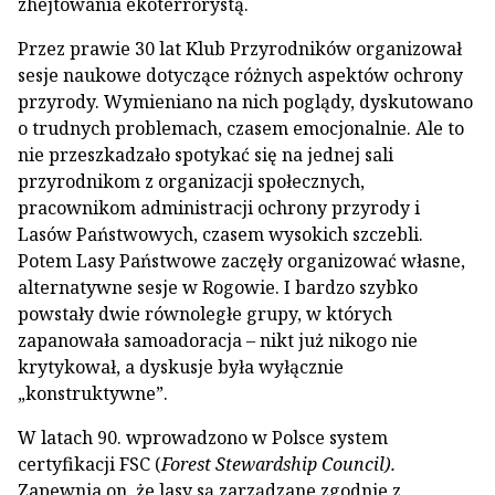
zhejtowania ekoterrorystą.
Przez prawie 30 lat Klub Przyrodników organizował
sesje naukowe dotyczące różnych aspektów ochrony
przyrody. Wymieniano na nich poglądy, dyskutowano
o trudnych problemach, czasem emocjonalnie. Ale to
nie przeszkadzało spotykać się na jednej sali
przyrodnikom z organizacji społecznych,
pracownikom administracji ochrony przyrody i
Lasów Państwowych, czasem wysokich szczebli.
Potem Lasy Państwowe zaczęły organizować własne,
alternatywne sesje w Rogowie. I bardzo szybko
powstały dwie równoległe grupy, w których
zapanowała samoadoracja – nikt już nikogo nie
krytykował, a dyskusje była wyłącznie
„konstruktywne”.
W latach 90. wprowadzono w Polsce system
certyfikacji FSC (
Forest Stewardship Council).
Zapewnia on, że lasy są zarządzane zgodnie z