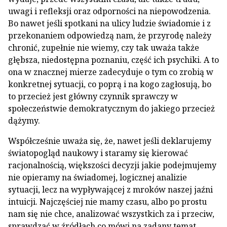
uwagi i refleksji oraz odporności na niepowodzenia.
Bo nawet jeśli spotkani na ulicy ludzie świadomie i z
przekonaniem odpowiedzą nam, że przyrodę należy
chronić, zupełnie nie wiemy, czy tak uważa także
głębsza, niedostępna poznaniu, część ich psychiki. A to
ona w znacznej mierze zadecyduje o tym co zrobią w
konkretnej sytuacji, co poprą i na kogo zagłosują, bo
to przecież jest główny czynnik sprawczy w
społeczeństwie demokratycznym do jakiego przecież
dążymy.
Współcześnie uważa się, że, nawet jeśli deklarujemy
światopogląd naukowy i staramy się kierować
racjonalnością, większości decyzji jakie podejmujemy
nie opieramy na świadomej, logicznej analizie
sytuacji, lecz na wypływającej z mroków naszej jaźni
intuicji. Najczęściej nie mamy czasu, albo po prostu
nam się nie chce, analizować wszystkich za i przeciw,
sprawdzać w źródłach co mówi na zadany temat