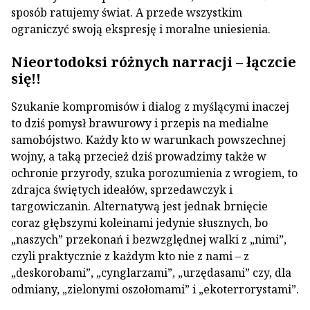
sposób ratujemy świat. A przede wszystkim
ograniczyć swoją ekspresję i moralne uniesienia.
Nieortodoksi różnych narracji – łączcie
się!!
Szukanie kompromisów i dialog z myślącymi inaczej
to dziś pomysł brawurowy i przepis na medialne
samobójstwo. Każdy kto w warunkach powszechnej
wojny, a taką przecież dziś prowadzimy także w
ochronie przyrody, szuka porozumienia z wrogiem, to
zdrajca świętych ideałów, sprzedawczyk i
targowiczanin. Alternatywą jest jednak brnięcie
coraz głębszymi koleinami jedynie słusznych, bo
„naszych” przekonań i bezwzględnej walki z „nimi”,
czyli praktycznie z każdym kto nie z nami – z
„deskorobami”, „cynglarzami”, „urzędasami” czy, dla
odmiany, „zielonymi oszołomami” i „ekoterrorystami”.