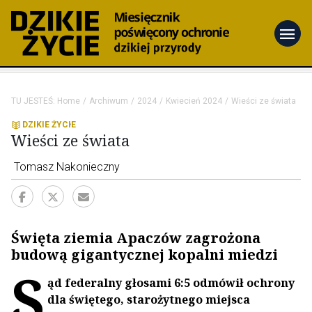
menu
TU JESTEŚ:
Home
Archiwum
2024
Kwiecień 2024
Wieści ze świata
DZIKIE ŻYCIE
Wieści ze świata
Tomasz Nakonieczny
Święta ziemia Apaczów zagrożona
budową gigantycznej kopalni miedzi
S
ąd federalny głosami 6:5 odmówił ochrony
dla świętego, starożytnego miejsca