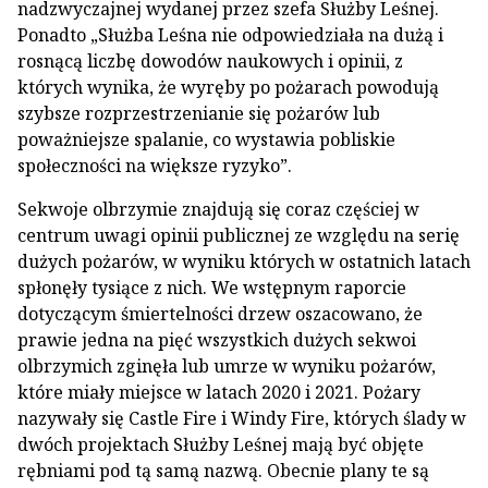
nadzwyczajnej wydanej przez szefa Służby Leśnej.
Ponadto „Służba Leśna nie odpowiedziała na dużą i
rosnącą liczbę dowodów naukowych i opinii, z
których wynika, że wyręby po pożarach powodują
szybsze rozprzestrzenianie się pożarów lub
poważniejsze spalanie, co wystawia pobliskie
społeczności na większe ryzyko”.
Sekwoje olbrzymie znajdują się coraz częściej w
centrum uwagi opinii publicznej ze względu na serię
dużych pożarów, w wyniku których w ostatnich latach
spłonęły tysiące z nich. We wstępnym raporcie
dotyczącym śmiertelności drzew oszacowano, że
prawie jedna na pięć wszystkich dużych sekwoi
olbrzymich zginęła lub umrze w wyniku pożarów,
które miały miejsce w latach 2020 i 2021. Pożary
nazywały się Castle Fire i Windy Fire, których ślady w
dwóch projektach Służby Leśnej mają być objęte
rębniami pod tą samą nazwą. Obecnie plany te są