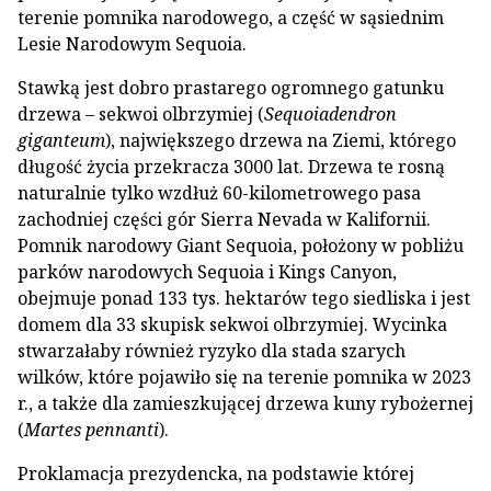
terenie pomnika narodowego, a część w sąsiednim
Lesie Narodowym Sequoia.
Stawką jest dobro prastarego ogromnego gatunku
drzewa – sekwoi olbrzymiej (
Sequoiadendron
giganteum
), największego drzewa na Ziemi, którego
długość życia przekracza 3000 lat. Drzewa te rosną
naturalnie tylko wzdłuż 60-kilometrowego pasa
zachodniej części gór Sierra Nevada w Kalifornii.
Pomnik narodowy Giant Sequoia, położony w pobliżu
parków narodowych Sequoia i Kings Canyon,
obejmuje ponad 133 tys. hektarów tego siedliska i jest
domem dla 33 skupisk sekwoi olbrzymiej. Wycinka
stwarzałaby również ryzyko dla stada szarych
wilków, które pojawiło się na terenie pomnika w 2023
r., a także dla zamieszkującej drzewa kuny rybożernej
(
Martes pennanti
).
Proklamacja prezydencka, na podstawie której