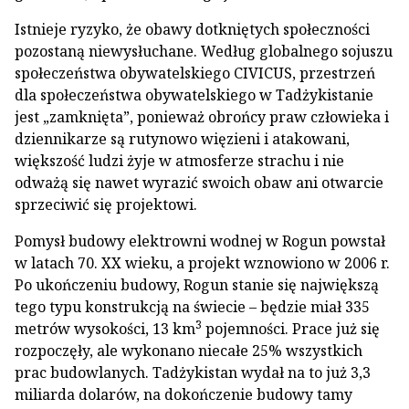
Istnieje ryzyko, że obawy dotkniętych społeczności
pozostaną niewysłuchane. Według globalnego sojuszu
społeczeństwa obywatelskiego CIVICUS, przestrzeń
dla społeczeństwa obywatelskiego w Tadżykistanie
jest „zamknięta”, ponieważ obrońcy praw człowieka i
dziennikarze są rutynowo więzieni i atakowani,
większość ludzi żyje w atmosferze strachu i nie
odważą się nawet wyrazić swoich obaw ani otwarcie
sprzeciwić się projektowi.
Pomysł budowy elektrowni wodnej w Rogun powstał
w latach 70. XX wieku, a projekt wznowiono w 2006 r.
Po ukończeniu budowy, Rogun stanie się największą
tego typu konstrukcją na świecie – będzie miał 335
3
metrów wysokości, 13 km
pojemności. Prace już się
rozpoczęły, ale wykonano niecałe 25% wszystkich
prac budowlanych. Tadżykistan wydał na to już 3,3
miliarda dolarów, na dokończenie budowy tamy