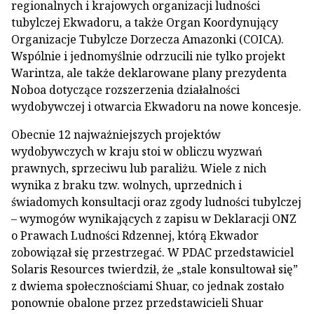
regionalnych i krajowych organizacji ludności
tubylczej Ekwadoru, a także Organ Koordynujący
Organizacje Tubylcze Dorzecza Amazonki (COICA).
Wspólnie i jednomyślnie odrzucili nie tylko projekt
Warintza, ale także deklarowane plany prezydenta
Noboa dotyczące rozszerzenia działalności
wydobywczej i otwarcia Ekwadoru na nowe koncesje.
Obecnie 12 najważniejszych projektów
wydobywczych w kraju stoi w obliczu wyzwań
prawnych, sprzeciwu lub paraliżu. Wiele z nich
wynika z braku tzw. wolnych, uprzednich i
świadomych konsultacji oraz zgody ludności tubylczej
– wymogów wynikających z zapisu w Deklaracji ONZ
o Prawach Ludności Rdzennej, którą Ekwador
zobowiązał się przestrzegać. W PDAC przedstawiciel
Solaris Resources twierdził, że „stale konsultował się”
z dwiema społecznościami Shuar, co jednak zostało
ponownie obalone przez przedstawicieli Shuar