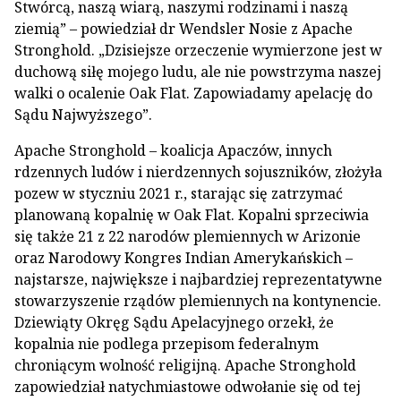
Stwórcą, naszą wiarą, naszymi rodzinami i naszą
ziemią” – powiedział dr Wendsler Nosie z Apache
Stronghold. „Dzisiejsze orzeczenie wymierzone jest w
duchową siłę mojego ludu, ale nie powstrzyma naszej
walki o ocalenie Oak Flat. Zapowiadamy apelację do
Sądu Najwyższego”.
Apache Stronghold – koalicja Apaczów, innych
rdzennych ludów i nierdzennych sojuszników, złożyła
pozew w styczniu 2021 r., starając się zatrzymać
planowaną kopalnię w Oak Flat. Kopalni sprzeciwia
się także 21 z 22 narodów plemiennych w Arizonie
oraz Narodowy Kongres Indian Amerykańskich –
najstarsze, największe i najbardziej reprezentatywne
stowarzyszenie rządów plemiennych na kontynencie.
Dziewiąty Okręg Sądu Apelacyjnego orzekł, że
kopalnia nie podlega przepisom federalnym
chroniącym wolność religijną. Apache Stronghold
zapowiedział natychmiastowe odwołanie się od tej