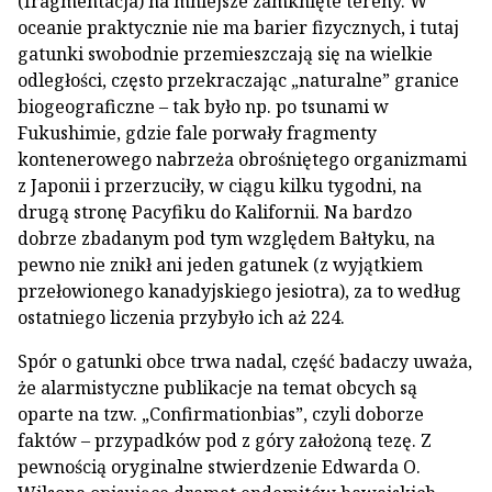
(fragmentacja) na mniejsze zamknięte tereny. W
oceanie praktycznie nie ma barier fizycznych, i tutaj
gatunki swobodnie przemieszczają się na wielkie
odległości, często przekraczając „naturalne” granice
biogeograficzne – tak było np. po tsunami w
Fukushimie, gdzie fale porwały fragmenty
kontenerowego nabrzeża obrośniętego organizmami
z Japonii i przerzuciły, w ciągu kilku tygodni, na
drugą stronę Pacyfiku do Kalifornii. Na bardzo
dobrze zbadanym pod tym względem Bałtyku, na
pewno nie znikł ani jeden gatunek (z wyjątkiem
przełowionego kanadyjskiego jesiotra), za to według
ostatniego liczenia przybyło ich aż 224.
Spór o gatunki obce trwa nadal, część badaczy uważa,
że alarmistyczne publikacje na temat obcych są
oparte na tzw. „Confirmationbias”, czyli doborze
faktów – przypadków pod z góry założoną tezę. Z
pewnością oryginalne stwierdzenie Edwarda O.