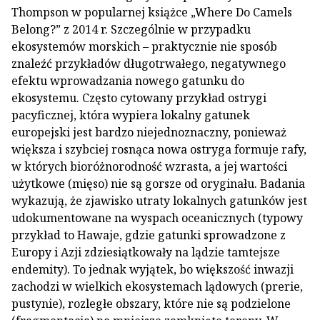
Thompson w popularnej książce „Where Do Camels
Belong?” z 2014 r. Szczególnie w przypadku
ekosystemów morskich – praktycznie nie sposób
znaleźć przykładów długotrwałego, negatywnego
efektu wprowadzania nowego gatunku do
ekosystemu. Często cytowany przykład ostrygi
pacyficznej, która wypiera lokalny gatunek
europejski jest bardzo niejednoznaczny, ponieważ
większa i szybciej rosnąca nowa ostryga formuje rafy,
w których bioróżnorodność wzrasta, a jej wartości
użytkowe (mięso) nie są gorsze od oryginału. Badania
wykazują, że zjawisko utraty lokalnych gatunków jest
udokumentowane na wyspach oceanicznych (typowy
przykład to Hawaje, gdzie gatunki sprowadzone z
Europy i Azji zdziesiątkowały na lądzie tamtejsze
endemity). To jednak wyjątek, bo większość inwazji
zachodzi w wielkich ekosystemach lądowych (prerie,
pustynie), rozległe obszary, które nie są podzielone