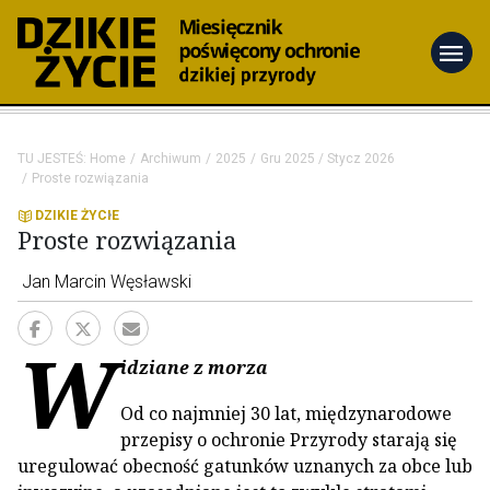
menu
TU JESTEŚ:
Home
Archiwum
2025
Gru 2025 / Stycz 2026
Proste rozwiązania
DZIKIE ŻYCIE
Proste rozwiązania
Jan Marcin Węsławski
W
idziane z morza
Od co najmniej 30 lat, międzynarodowe
przepisy o ochronie Przyrody starają się
uregulować obecność gatunków uznanych za obce lub