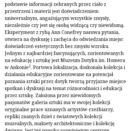
podstawie informacji zebranych przez ciało z
przestrzeni i materii jest doświadczeniem
uniwersalnym, angażującym wszystkie zmysły,
niezależnie czy jest się osobą widzącą czy niewidomą.
Eksperyment z rybą Ann Conefrey nasuwa pytania,
otwiera na dyskusję i zachęca do odwiedzania miejsc
doświadczeń estetycznych bez zmysłu wzroku.
Jednym z najbardziej fascynujących, zorientowanych
na edukację i sztukę jest Muzeum Dotyku im. Homera
2
w Ankonie
. Portowa lokalizacja, doskonała kolekcja i
działania edukacyjne zorientowane na potencjał
poznania sztuki przez dotyk tworzą przyjazne miejsce
spotkań i dyskusji na temat różnorodności i edukacji
przez sztukę. Założona przez niewidomych
pasjonatów galeria sztuki ma w swojej kolekcji
oryginalne prace uznanych artystów-rzeźbiarzy,
repliki znanych dzieł z światowych kolekcji
muzealnych, makiety architektoniczne i kolekcję
designu. Jest też wysoko rozwiniętym centrum