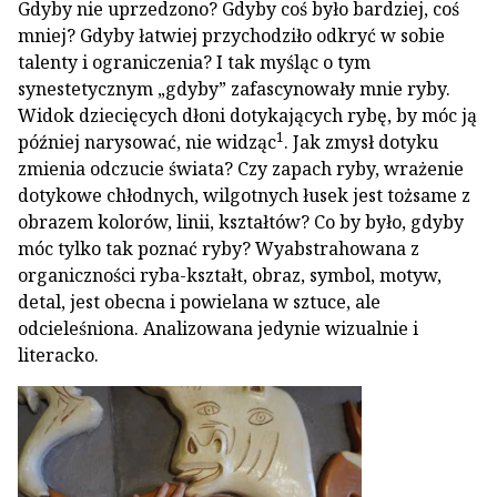
Gdyby nie uprzedzono? Gdyby coś było bardziej, coś
mniej? Gdyby łatwiej przychodziło odkryć w sobie
talenty i ograniczenia? I tak myśląc o tym
synestetycznym „gdyby” zafascynowały mnie ryby.
Widok dziecięcych dłoni dotykających rybę, by móc ją
1
później narysować, nie widząc
. Jak zmysł dotyku
zmienia odczucie świata? Czy zapach ryby, wrażenie
dotykowe chłodnych, wilgotnych łusek jest tożsame z
obrazem kolorów, linii, kształtów? Co by było, gdyby
móc tylko tak poznać ryby? Wyabstrahowana z
organiczności ryba-kształt, obraz, symbol, motyw,
detal, jest obecna i powielana w sztuce, ale
odcieleśniona. Analizowana jedynie wizualnie i
literacko.