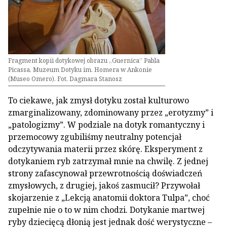
Fragment kopii dotykowej obrazu „Guernica” Pabla
Picassa, Muzeum Dotyku im. Homera w Ankonie
(Museo Omero). Fot. Dagmara Stanosz
To ciekawe, jak zmysł dotyku został kulturowo
zmarginalizowany, zdominowany przez „erotyzmy” i
„patologizmy”. W podziale na dotyk romantyczny i
przemocowy zgubiliśmy neutralny potencjał
odczytywania materii przez skórę. Eksperyment z
dotykaniem ryb zatrzymał mnie na chwilę. Z jednej
strony zafascynował przewrotnością doświadczeń
zmysłowych, z drugiej, jakoś zasmucił? Przywołał
skojarzenie z „Lekcją anatomii doktora Tulpa”, choć
zupełnie nie o to w nim chodzi. Dotykanie martwej
ryby dziecięcą dłonią jest jednak dość werystyczne –