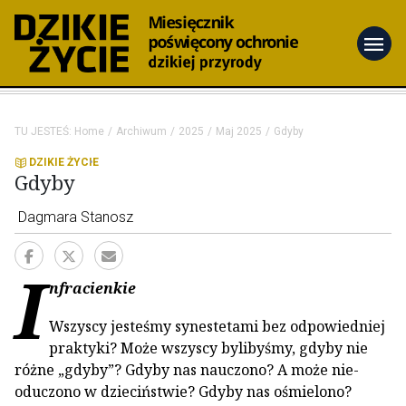
menu
TU JESTEŚ:
Home
Archiwum
2025
Maj 2025
Gdyby
DZIKIE ŻYCIE
Gdyby
Dagmara Stanosz
I
nfracienkie
Wszyscy jesteśmy synestetami bez odpowiedniej
praktyki? Może wszyscy bylibyśmy, gdyby nie
różne „gdyby”? Gdyby nas nauczono? A może nie-
oduczono w dzieciństwie? Gdyby nas ośmielono?