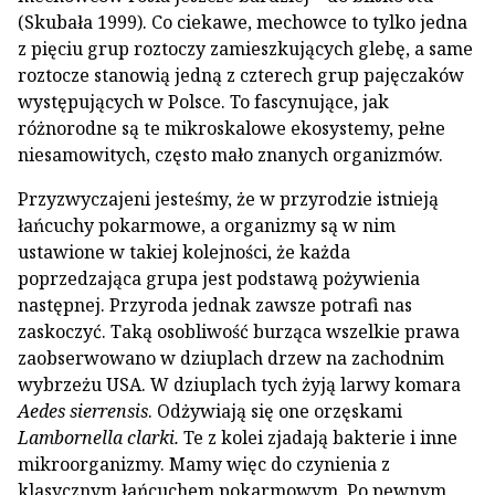
(Skubała 1999). Co ciekawe, mechowce to tylko jedna
z pięciu grup roztoczy zamieszkujących glebę, a same
roztocze stanowią jedną z czterech grup pajęczaków
występujących w Polsce. To fascynujące, jak
różnorodne są te mikroskalowe ekosystemy, pełne
niesamowitych, często mało znanych organizmów.
Przyzwyczajeni jesteśmy, że w przyrodzie istnieją
łańcuchy pokarmowe, a organizmy są w nim
ustawione w takiej kolejności, że każda
poprzedzająca grupa jest podstawą pożywienia
następnej. Przyroda jednak zawsze potrafi nas
zaskoczyć. Taką osobliwość burząca wszelkie prawa
zaobserwowano w dziuplach drzew na zachodnim
wybrzeżu USA. W dziuplach tych żyją larwy komara
Aedes sierrensis
. Odżywiają się one orzęskami
Lambornella clarki.
Te z kolei zjadają bakterie i inne
mikroorganizmy. Mamy więc do czynienia z
klasycznym łańcuchem pokarmowym. Po pewnym