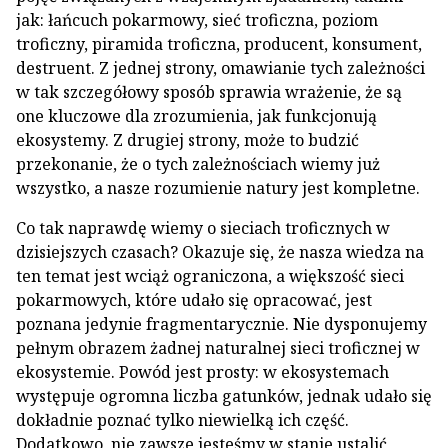
jak: łańcuch pokarmowy, sieć troficzna, poziom
troficzny, piramida troficzna, producent, konsument,
destruent. Z jednej strony, omawianie tych zależności
w tak szczegółowy sposób sprawia wrażenie, że są
one kluczowe dla zrozumienia, jak funkcjonują
ekosystemy. Z drugiej strony, może to budzić
przekonanie, że o tych zależnościach wiemy już
wszystko, a nasze rozumienie natury jest kompletne.
Co tak naprawdę wiemy o sieciach troficznych w
dzisiejszych czasach? Okazuje się, że nasza wiedza na
ten temat jest wciąż ograniczona, a większość sieci
pokarmowych, które udało się opracować, jest
poznana jedynie fragmentarycznie. Nie dysponujemy
pełnym obrazem żadnej naturalnej sieci troficznej w
ekosystemie. Powód jest prosty: w ekosystemach
występuje ogromna liczba gatunków, jednak udało się
dokładnie poznać tylko niewielką ich część.
Dodatkowo, nie zawsze jesteśmy w stanie ustalić,