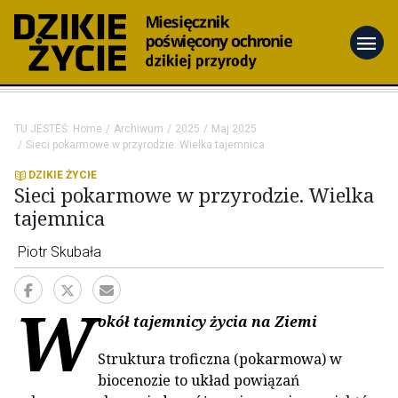
menu
TU JESTEŚ:
Home
Archiwum
2025
Maj 2025
Sieci pokarmowe w przyrodzie. Wielka tajemnica
DZIKIE ŻYCIE
Sieci pokarmowe w przyrodzie. Wielka
tajemnica
Piotr Skubała
W
okół tajemnicy życia na Ziemi
Struktura troficzna (pokarmowa) w
biocenozie to układ powiązań