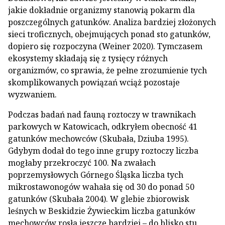
jakie dokładnie organizmy stanowią pokarm dla
poszczególnych gatunków. Analiza bardziej złożonych
sieci troficznych, obejmujących ponad sto gatunków,
dopiero się rozpoczyna (Weiner 2020). Tymczasem
ekosystemy składają się z tysięcy różnych
organizmów, co sprawia, że pełne zrozumienie tych
skomplikowanych powiązań wciąż pozostaje
wyzwaniem.
Podczas badań nad fauną roztoczy w trawnikach
parkowych w Katowicach, odkryłem obecność 41
gatunków mechowców (Skubała, Dziuba 1995).
Gdybym dodał do tego inne grupy roztoczy liczba
mogłaby przekroczyć 100. Na zwałach
poprzemysłowych Górnego Śląska liczba tych
mikrostawonogów wahała się od 30 do ponad 50
gatunków (Skubała 2004). W glebie zbiorowisk
leśnych w Beskidzie Żywieckim liczba gatunków
mechowców rosła jeszcze bardziej – do blisko stu