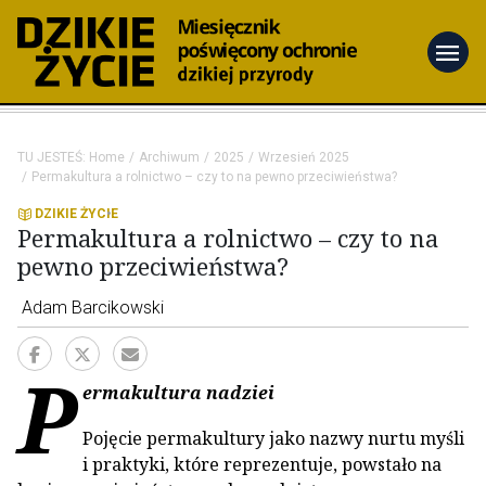
menu
TU JESTEŚ:
Home
Archiwum
2025
Wrzesień 2025
Permakultura a rolnictwo – czy to na pewno przeciwieństwa?
DZIKIE ŻYCIE
Permakultura a rolnictwo – czy to na
pewno przeciwieństwa?
Adam Barcikowski
P
ermakultura nadziei
Pojęcie permakultury jako nazwy nurtu myśli
i praktyki, które reprezentuje, powstało na