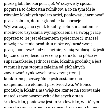
przez globalne korporacje). W oczywisty sposób
pogarsza to dobrostan rolników, a co za tym idzie
również lokalnych społeczności, ponieważ „darmowa”
praca rolnika, dotuje globalne korporacje.
Wytwarzając na rynek lokalny, rolnik ma natomiast
możliwość uzyskania wynagrodzenia za swoją pracę
poprzez to, że jest elementem społeczności. Inaczej
mówiąc: w cenie produktu może wykazać swoją
pracę, ponieważ ludzie chętniej za nią zapłacą niż jeśli
będzie ona wpleciona w cenę produktu na półce w
supermarkecie. Jednocześnie, lokalna produkcja jest
w mniejszym stopniu zależna od globalnych
zawirowań rynkowych oraz zewnętrznej
konkurencji, szczególnie jeśli zostanie ona
uzupełniona o element przetwórstwa. W końcu
produkcja lokalna ma większe szanse na stosowanie
metod zrównoważonych i dbających o stan
środowiska, ponieważ jest to środowisko, w którym
mieszka i żyje zarówno producent, jak i jego klienci.