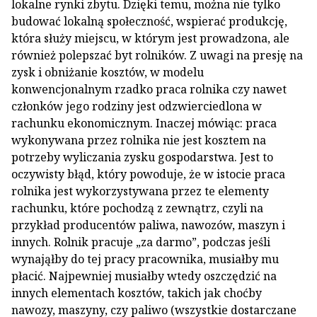
lokalne rynki zbytu. Dzięki temu, można nie tylko
budować lokalną społeczność, wspierać produkcję,
która służy miejscu, w którym jest prowadzona, ale
również polepszać byt rolników. Z uwagi na presję na
zysk i obniżanie kosztów, w modelu
konwencjonalnym rzadko praca rolnika czy nawet
członków jego rodziny jest odzwierciedlona w
rachunku ekonomicznym. Inaczej mówiąc: praca
wykonywana przez rolnika nie jest kosztem na
potrzeby wyliczania zysku gospodarstwa. Jest to
oczywisty błąd, który powoduje, że w istocie praca
rolnika jest wykorzystywana przez te elementy
rachunku, które pochodzą z zewnątrz, czyli na
przykład producentów paliwa, nawozów, maszyn i
innych. Rolnik pracuje „za darmo”, podczas jeśli
wynająłby do tej pracy pracownika, musiałby mu
płacić. Najpewniej musiałby wtedy oszczędzić na
innych elementach kosztów, takich jak choćby
nawozy, maszyny, czy paliwo (wszystkie dostarczane