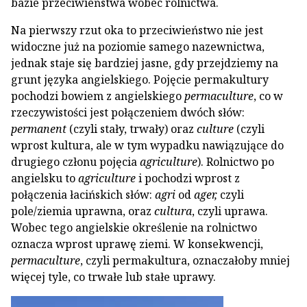
bazie przeciwieństwa wobec rolnictwa.
Na pierwszy rzut oka to przeciwieństwo nie jest
widoczne już na poziomie samego nazewnictwa,
jednak staje się bardziej jasne, gdy przejdziemy na
grunt języka angielskiego. Pojęcie permakultury
pochodzi bowiem z angielskiego
permaculture
, co w
rzeczywistości jest połączeniem dwóch słów:
permanent
(czyli stały, trwały) oraz
culture
(czyli
wprost kultura, ale w tym wypadku nawiązujące do
drugiego członu pojęcia
agriculture
). Rolnictwo po
angielsku to
agriculture
i pochodzi wprost z
połączenia łacińskich słów:
agri
od
ager,
czyli
pole/ziemia uprawna, oraz
cultura
, czyli uprawa.
Wobec tego angielskie określenie na rolnictwo
oznacza wprost uprawę ziemi. W konsekwencji,
permaculture
, czyli permakultura, oznaczałoby mniej
więcej tyle, co trwałe lub stałe uprawy.