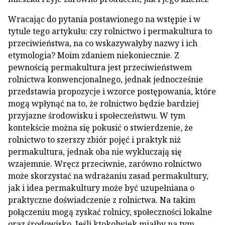
Wracając do pytania postawionego na wstępie i w
tytule tego artykułu: czy rolnictwo i permakultura to
przeciwieństwa, na co wskazywałyby nazwy i ich
etymologia? Moim zdaniem niekoniecznie. Z
pewnością permakultura jest przeciwieństwem
rolnictwa konwencjonalnego, jednak jednocześnie
przedstawia propozycje i wzorce postępowania, które
mogą wpłynąć na to, że rolnictwo będzie bardziej
przyjazne środowisku i społeczeństwu. W tym
kontekście można się pokusić o stwierdzenie, że
rolnictwo to szerszy zbiór pojęć i praktyk niż
permakultura, jednak oba nie wykluczają się
wzajemnie. Wręcz przeciwnie, zarówno rolnictwo
może skorzystać na wdrażaniu zasad permakultury,
jak i idea permakultury może być uzupełniana o
praktyczne doświadczenie z rolnictwa. Na takim
połączeniu mogą zyskać rolnicy, społeczności lokalne
oraz środowisko. Jeśli ktokolwiek miałby na tym