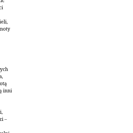
ić
ci
eli,
lnoty
łych
a,
otą
ą inni
i,
i –