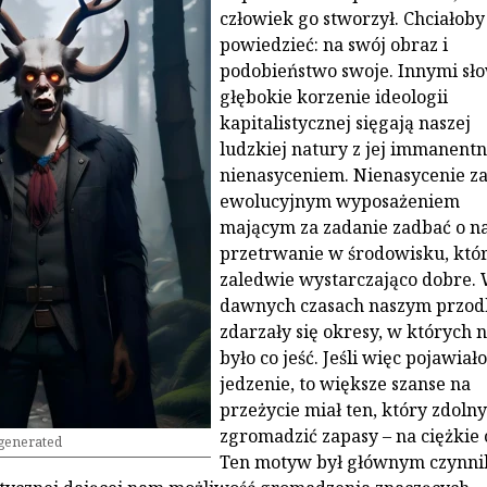
człowiek go stworzył. Chciałoby 
powiedzieć: na swój obraz i
podobieństwo swoje. Innymi sło
głębokie korzenie ideologii
kapitalistycznej sięgają naszej
ludzkiej natury z jej immanent
nienasyceniem. Nienasycenie zaś
ewolucyjnym wyposażeniem
mającym za zadanie zadbać o n
przetrwanie w środowisku, któr
zaledwie wystarczająco dobre.
dawnych czasach naszym przo
zdarzały się okresy, w których n
było co jeść. Jeśli więc pojawiało
jedzenie, to większe szanse na
przeżycie miał ten, który zdolny
zgromadzić zapasy – na ciężkie 
 generated
Ten motyw był głównym czynn