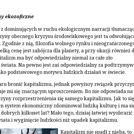
y ekozoficzne
 z dominujących w ruchu ekologicznym narracji tłumaczą
zyny obecnego kryzysu środowiskowego jest ta odwołująca
. Zgodnie z nią, filozofia wolnego rynku i nieograniczoneg
lką cenę jest zabójcza dla planety, a przy okazji również 
italizm ma być odpowiedzialny niemal za całe zło
świata. Na pewno jest zaś odpowiedzialny za podtrzymyw
ako podstawowego motywu ludzkich działań w świecie.
ru bronić kapitalizmu, jednak powyższy związek przyczy
je mi się znaczącym uproszczeniem. Bo nie odpowiada na
zyny rozprzestrzenienia się samego kapitalizmu. Jak to się 
ten system ekonomiczny zdominował ludzką kulturę i ma si
 dobrych kilkuset lat? Mało tego, dzisiaj łatwiej wyobrazi
iata i wyginięcie ludzkości niż upadek kapitalizmu.
Kapitalizm nie spadł z nieba, to