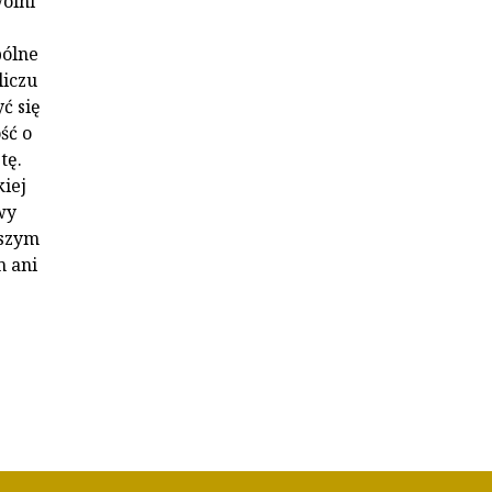
wolni
pólne
liczu
ć się
ść o
tę.
kiej
wy
aszym
m ani