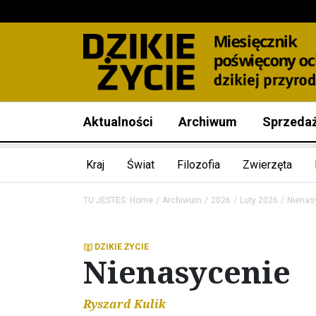
Aktualności
Archiwum
Sprzeda
Kraj
Świat
Filozofia
Zwierzęta
TU JESTEŚ:
Home
Archiwum
2026
Luty 2026
Nienas
DZIKIE ŻYCIE
Nienasycenie
Ryszard Kulik