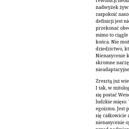
rewolucji neol
nadwyżek żywno
zaspokoić nasz
definicji jest 
przekonać obec
mimo to ciągle
końca. Nie moż
dziedzictwo, k
Nienasycenie k
skromne narzęd
nieadaptacyjne
Zresztą już wie
I tak, w mitol
się postać Wen
ludzkie mięso.
egoizmu. Jest p
się całkowicie 
nienasycenie o