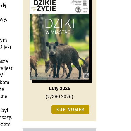
się
wy,
nym
 jest
asze
e jest
 W
dkom
Luty 2026
ie
 się
(2/380 2026)
 był
KUP NUMER
czasy.
ikiem