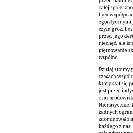
przed nadmiern
całej społeczn
była współprac
egoistycznymi 
czym grozi bez
przed jego des
niechęć, ale is
piętnowanie s
wspólne.
Dzisiaj stoimy
czasach współc
który stał się
jest przeć indy
oraz środowisk
Nienasycenie, 
żadnych ogran
zdominowało na
każdego z nas. 