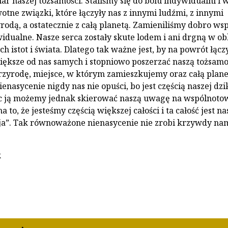
r naszej tożsamości. Staliśmy się do bólu indywidualni i 
otne związki, które łączyły nas z innymi ludźmi, z innymi
yrodą, a ostatecznie z całą planetą. Zamieniliśmy dobro ws
idualne. Nasze serca zostały skute lodem i ani drgną w ob
ch istot i świata. Dlatego tak ważne jest, by na powrót łączy
 większe od nas samych i stopniowo poszerzać naszą tożsamo
przyrodę, miejsce, w którym zamieszkujemy oraz całą plane
enasycenie nigdy nas nie opuści, bo jest częścią naszej dzi
ąc ją możemy jednak skierować naszą uwagę na wspólnoto
a to, że jesteśmy częścią większej całości i ta całość jest n
a”. Tak równoważone nienasycenie nie zrobi krzywdy na
k