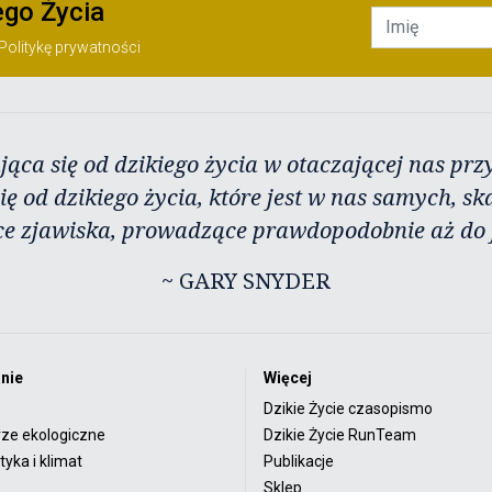
ego Życia
Politykę prywatności
jąca się od dzikiego życia w otaczającej nas przy
ię od dzikiego życia, które jest w nas samych, sk
ce zjawiska, prowadzące prawdopodobnie aż do j
~ GARY SNYDER
nie
Więcej
Dzikie Życie czasopismo
rze ekologiczne
Dzikie Życie RunTeam
yka i klimat
Publikacje
Sklep