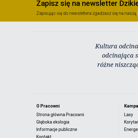
Zapisz się na newsletter Dziki
Zapisując się do newslettera zgadzasz się na naszą
Kultura odcina
odcinająca s
różne niszczą
O Pracowni
Kampa
Strona główna Pracowni
Lasy
Głęboka ekologia
Koryta
Informacje publiczne
Energet
Kontakt