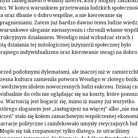
ym zabieganiem o własny interes, który mógłby zaszkodz
ości. W końcu warunkiem przetrwania ludzkich społecznoś
a oraz dbanie o dobro wspólne, a nie kierowanie się
pragnieniami. Zatem już bardzo dawno temu ludzie wiedzi
warunkowe uleganie nienasyceniu i chronili własne wspó
trukcyjnym działaniem. Wendigo miał wzbudzać strach i
totą działania tej mitologicznej inżynierii społecznej było
krajnego indywidualizmu oraz kierowanie uwagi na dobro
 przed podobnymi dylematami, ale inaczej niż w zamierzch
zesna kultura zamieniła potwora Wendigo w złotego bożk
 prawdziwym idolem nowoczesnych ludzi sukcesu. Dzisiaj cn
widualnie do celu nie oglądając się na koszty, które ponosz
o. Wartością jest bogacić się, mimo iż mamy już wszystko.
którego sloganem jest „zasługujesz na więcej” albo „nie ma
iczeń” stało się kołem zamachowym współczesnej ekonomi
rracje polityczne i zainfekowało umysły zwyczajnych ludz
Mogło się tak rozpanoszyć tylko dlatego, że utraciliśmy