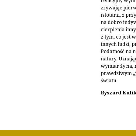
relacyjny wymia
zrywając pierw
istotami, z prz
na dobro indyw
cierpienia inny
z tym, co jest
innych ludzi, 
Podatność na ni
natury. Uznaj
wymiar życia, n
prawdziwym „j
światu.
Ryszard Kuli