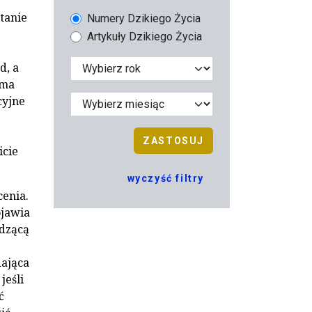
tanie
Numery Dzikiego Życia
Artykuły Dzikiego Życia
d, a
 ma
cyjne
ZASTOSUJ
icie
wyczyść filtry
cenia.
ojawia
edzącą
dająca
jeśli
ć