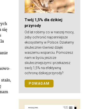
Twój 1,5% dla dzikiej
cych
przyrody
 się
Od lat robimy co w naszej mocy,
o
żeby ochronić najcenniejsze
dla
ekosystemy w Polsce. Działamy
skutecznie również dzięki
anie
waszemu wsparciu. Pomożesz
nam w byciu jeszcze
skuteczniejszymi i przekażesz
nowo-
swój 1,5% na efektywną
ochronę dzikiej przyrody?
stało,
POMAGAM
ę
ć nam