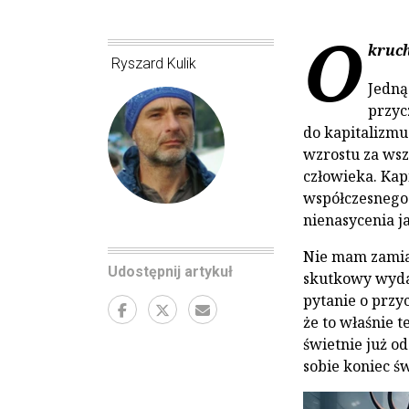
O
kruch
Ryszard Kulik
Jedną
przyc
do kapitalizmu
wzrostu za wsze
człowieka. Kap
współczesnego 
nienasycenia j
Nie mam zamia
Udostępnij artykuł
skutkowy wyda
pytanie o przyc
że to właśnie 
świetnie już od
sobie koniec św