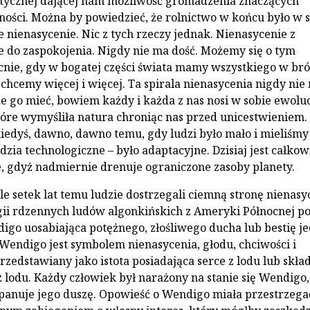
itycznej dającej nam możliwość gromadzenia znaczących
ści. Można by powiedzieć, że rolnictwo w końcu było w s
e nienasycenie. Nic z tych rzeczy jednak. Nienasycenie z
nie do zaspokojenia. Nigdy nie ma dość. Możemy się o tym
nie, gdy w bogatej części świata mamy wszystkiego w bró
 chcemy więcej i więcej. Ta spirala nienasycenia nigdy nie
e go mieć, bowiem każdy i każda z nas nosi w sobie ewolu
tóre wymyśliła natura chroniąc nas przed unicestwieniem.
iedyś, dawno, dawno temu, gdy ludzi było mało i mieliśmy
zia technologiczne – było adaptacyjne. Dzisiaj jest całkow
, gdyż nadmiernie drenuje ograniczone zasoby planety.
le setek lat temu ludzie dostrzegali ciemną stronę nienasy
ogii rdzennych ludów algonkińskich z Ameryki Północnej p
digo uosabiająca potężnego, złośliwego ducha lub bestię j
 Wendigo jest symbolem nienasycenia, głodu, chciwości i
rzedstawiany jako istota posiadająca serce z lodu lub skła
z lodu. Każdy człowiek był narażony na stanie się Wendigo, 
panuje jego duszę. Opowieść o Wendigo miała przestrzega