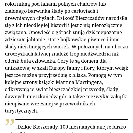
roku nikną pod łanami polnych chabrów lub
zielonego barwinka ślady po cerkwiach i
drewnianych chyżach. Dzikość Bieszczadów narodziła
się z ich nieodległej historii i jest z nią nierozłącznie
związana. Opowieść o górach snują dziś niepozorne
zdziczałe jabłonie, stare bojkowskie piwnice i inne
ślady nieistniejących wiosek. W położonych na uboczu
uroczyskach łatwiej znaleźć trop niedźwiedzia niż
odcisk buta człowieka. Góry te są domem dla
unikatowej w skali Europy fauny i flory, którym wciąż
jeszcze można przyjrzeć się z bliska. Pomogą w tym
kolejne strony książki Martina Martingera,
odkrywające świat bieszczadzkiej przyrody, ślady
dawnych mieszkańców gór, a także niezwykłe zakątki
nieopisane wcześniej w przewodnikach
turystycznych.
„Dzikie Bieszczady. 100 nieznanych miejsc blisko