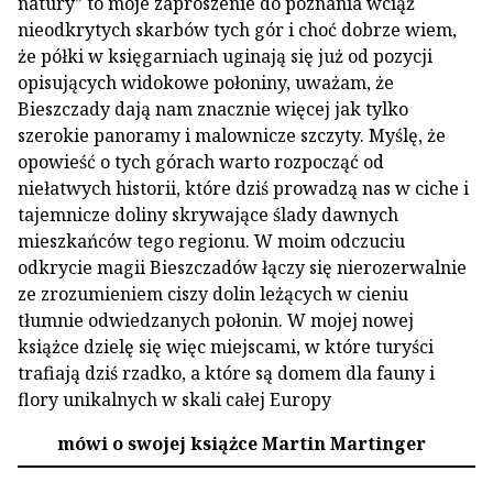
natury” to moje zaproszenie do poznania wciąż
nieodkrytych skarbów tych gór i choć dobrze wiem,
że półki w księgarniach uginają się już od pozycji
opisujących widokowe połoniny, uważam, że
Bieszczady dają nam znacznie więcej jak tylko
szerokie panoramy i malownicze szczyty. Myślę, że
opowieść o tych górach warto rozpocząć od
niełatwych historii, które dziś prowadzą nas w ciche i
tajemnicze doliny skrywające ślady dawnych
mieszkańców tego regionu. W moim odczuciu
odkrycie magii Bieszczadów łączy się nierozerwalnie
ze zrozumieniem ciszy dolin leżących w cieniu
tłumnie odwiedzanych połonin. W mojej nowej
książce dzielę się więc miejscami, w które turyści
trafiają dziś rzadko, a które są domem dla fauny i
flory unikalnych w skali całej Europy
mówi o swojej książce Martin Martinger