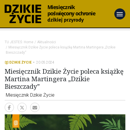
menu
TU JESTEŚ:
Home
Aktualności
Miesięcznik Dzikie Życie poleca książkę Martina Martingera „Dzikie
Bieszczady”
DZIKIE ŻYCIE
20.05.2024
Miesięcznik Dzikie Życie poleca książkę
Martina Martingera „Dzikie
Bieszczady”
Miesięcznik Dzikie Życie