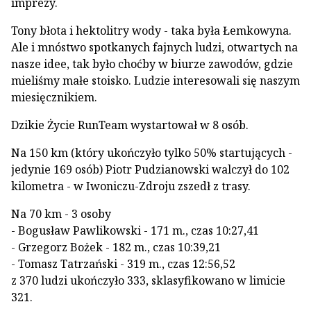
imprezy.
Tony błota i hektolitry wody - taka była Łemkowyna.
Ale i mnóstwo spotkanych fajnych ludzi, otwartych na
nasze idee, tak było choćby w biurze zawodów, gdzie
mieliśmy małe stoisko. Ludzie interesowali się naszym
miesięcznikiem.
Dzikie Życie RunTeam wystartował w 8 osób.
Na 150 km (który ukończyło tylko 50% startujących -
jedynie 169 osób) Piotr Pudzianowski walczył do 102
kilometra - w Iwoniczu-Zdroju zszedł z trasy.
Na 70 km - 3 osoby
- Bogusław Pawlikowski - 171 m., czas 10:27,41
- Grzegorz Bożek - 182 m., czas 10:39,21
- Tomasz Tatrzański - 319 m., czas 12:56,52
z 370 ludzi ukończyło 333, sklasyfikowano w limicie
321.