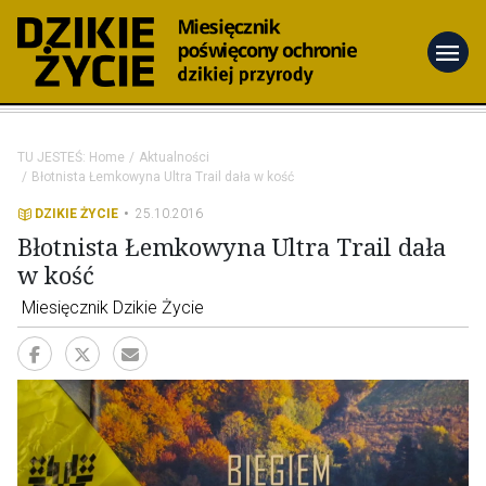
menu
TU JESTEŚ:
Home
Aktualności
Błotnista Łemkowyna Ultra Trail dała w kość
DZIKIE ŻYCIE
25.10.2016
Błotnista Łemkowyna Ultra Trail dała
w kość
Miesięcznik Dzikie Życie