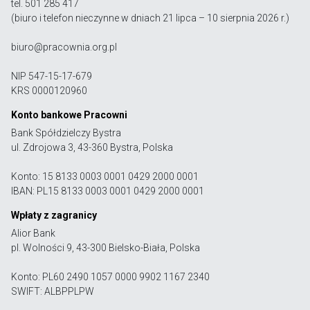
tel. 501 285 417
(biuro i telefon nieczynne w dniach 21 lipca – 10 sierpnia 2026 r.)
biuro@pracownia.org.pl
NIP 547-15-17-679
KRS 0000120960
Konto bankowe Pracowni
Bank Spółdzielczy Bystra
ul. Zdrojowa 3, 43-360 Bystra, Polska
Konto: 15 8133 0003 0001 0429 2000 0001
IBAN: PL15 8133 0003 0001 0429 2000 0001
Wpłaty z zagranicy
Alior Bank
pl. Wolności 9, 43-300 Bielsko-Biała, Polska
Konto: PL60 2490 1057 0000 9902 1167 2340
SWIFT: ALBPPLPW