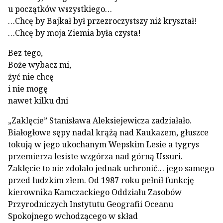
u początków wszystkiego…
…Chcę by Bajkał był przezroczystszy niż kryształ!
…Chcę by moja Ziemia była czysta!
Bez tego,
Boże wybacz mi,
żyć nie chcę
i nie mogę
nawet kilku dni
„Zaklęcie” Stanisława Aleksiejewicza zadziałało.
Białogłowe sępy nadal krążą nad Kaukazem, głuszce
tokują w jego ukochanym Wepskim Lesie a tygrys
przemierza lesiste wzgórza nad górną Ussuri.
Zaklęcie to nie zdołało jednak uchronić… jego samego
przed ludzkim złem. Od 1987 roku pełnił funkcję
kierownika Kamczackiego Oddziału Zasobów
Przyrodniczych Instytutu Geografii Oceanu
Spokojnego wchodzącego w skład