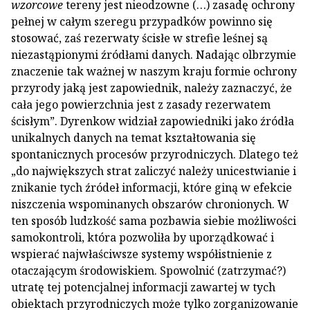
wzorcowe
tereny jest nieodzowne (…) zasadę ochrony
pełnej w całym szeregu przypadków powinno się
stosować, zaś rezerwaty ścisłe w strefie leśnej są
niezastąpionymi źródłami danych. Nadając olbrzymie
znaczenie tak ważnej w naszym kraju formie ochrony
przyrody jaką jest zapowiednik, należy zaznaczyć, że
cała jego powierzchnia jest z zasady rezerwatem
ścisłym”. Dyrenkow widział zapowiedniki jako źródła
unikalnych danych na temat kształtowania się
spontanicznych procesów przyrodniczych. Dlatego też
„do największych strat zaliczyć należy unicestwianie i
znikanie tych źródeł informacji, które giną w efekcie
niszczenia wspominanych obszarów chronionych. W
ten sposób ludzkość sama pozbawia siebie możliwości
samokontroli, która pozwoliła by uporządkować i
wspierać najwłaściwsze systemy współistnienie z
otaczającym środowiskiem. Spowolnić (zatrzymać?)
utratę tej potencjalnej informacji zawartej w tych
obiektach przyrodniczych może tylko zorganizowanie