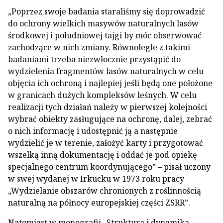
„Poprzez swoje badania staraliśmy się doprowadzić
do ochrony wielkich masywów naturalnych lasów
środkowej i południowej tajgi by móc obserwować
zachodzące w nich zmiany. Równolegle z takimi
badaniami trzeba niezwłocznie przystąpić do
wydzielenia fragmentów lasów naturalnych w celu
objęcia ich ochroną i najlepiej jeśli będą one położone
w granicach dużych kompleksów leśnych. W celu
realizacji tych działań należy w pierwszej kolejności
wybrać obiekty zasługujące na ochronę, dalej, zebrać
o nich informację i udostępnić ją a następnie
wydzielić je w terenie, założyć karty i przygotować
wszelką inną dokumentację i oddać je pod opiekę
specjalnego centrum koordynującego” – pisał uczony
w swej wydanej w Irkucku w 1973 roku pracy
„Wydzielanie obszarów chronionych z roślinnością
naturalną na północy europejskiej części ZSRR”.
Natomiast w monografii „Struktura i dynamika