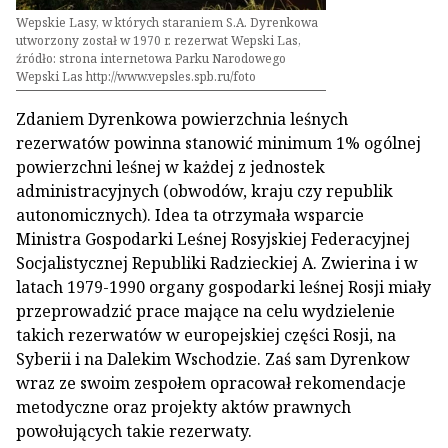
Wepskie Lasy, w których staraniem S.A. Dyrenkowa
utworzony został w 1970 r. rezerwat Wepski Las,
źródło: strona internetowa Parku Narodowego
Wepski Las http://www.vepsles.spb.ru/foto
Zdaniem Dyrenkowa powierzchnia leśnych
rezerwatów powinna stanowić minimum 1% ogólnej
powierzchni leśnej w każdej z jednostek
administracyjnych (obwodów, kraju czy republik
autonomicznych). Idea ta otrzymała wsparcie
Ministra Gospodarki Leśnej Rosyjskiej Federacyjnej
Socjalistycznej Republiki Radzieckiej A. Zwierina i w
latach 1979-1990 organy gospodarki leśnej Rosji miały
przeprowadzić prace mające na celu wydzielenie
takich rezerwatów w europejskiej części Rosji, na
Syberii i na Dalekim Wschodzie. Zaś sam Dyrenkow
wraz ze swoim zespołem opracował rekomendacje
metodyczne oraz projekty aktów prawnych
powołujących takie rezerwaty.