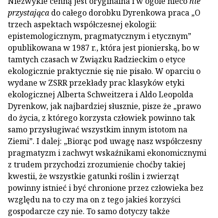
Niezwykle cenną jest oryginalna i w ogóle nieco
nie
przystająca
do całego dorobku Dyrenkowa praca „O
trzech aspektach współczesnej ekologii:
epistemologicznym, pragmatycznym i etycznym”
opublikowana w 1987 r., która jest pionierską, bo w
tamtych czasach w Związku Radzieckim o etyce
ekologicznie praktycznie się nie pisało. W oparciu o
wydane w ZSRR przekłady prac klasyków etyki
ekologicznej Alberta Schweitzera i Aldo Leopolda
Dyrenkow, jak najbardziej słusznie, pisze że „prawo
do życia, z którego korzysta człowiek powinno tak
samo przysługiwać wszystkim innym istotom na
Ziemi”. I dalej: „Biorąc pod uwagę nasz współczesny
pragmatyzm i zachwyt wskaźnikami ekonomicznymi
z trudem przychodzi zrozumienie choćby takiej
kwestii, że wszystkie gatunki roślin i zwierząt
powinny istnieć i być chronione przez człowieka bez
względu na to czy ma on z tego jakieś korzyści
gospodarcze czy nie. To samo dotyczy także