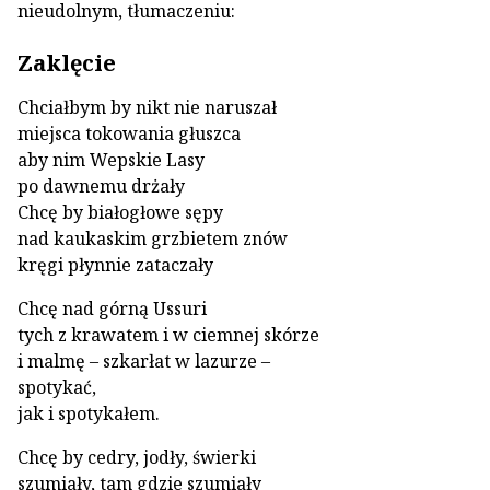
nieudolnym, tłumaczeniu:
Zaklęcie
Chciałbym by nikt nie naruszał
miejsca tokowania głuszca
aby nim Wepskie Lasy
po dawnemu drżały
Chcę by białogłowe sępy
nad kaukaskim grzbietem znów
kręgi płynnie zataczały
Chcę nad górną Ussuri
tych z krawatem i w ciemnej skórze
i malmę – szkarłat w lazurze –
spotykać,
jak i spotykałem.
Chcę by cedry, jodły, świerki
szumiały, tam gdzie szumiały