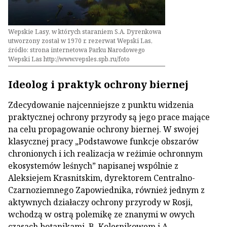
Wepskie Lasy, w których staraniem S.A. Dyrenkowa
utworzony został w 1970 r. rezerwat Wepski Las,
źródło: strona internetowa Parku Narodowego
Wepski Las http://www.vepsles.spb.ru/foto
Ideolog i praktyk ochrony biernej
Zdecydowanie najcenniejsze z punktu widzenia
praktycznej ochrony przyrody są jego prace mające
na celu propagowanie ochrony biernej. W swojej
klasycznej pracy „Podstawowe funkcje obszarów
chronionych i ich realizacja w reżimie ochronnym
ekosystemów leśnych” napisanej wspólnie z
Aleksiejem Krasnitskim, dyrektorem Centralno-
Czarnoziemnego Zapowiednika, również jednym z
aktywnych działaczy ochrony przyrody w Rosji,
wchodzą w ostrą polemikę ze znanymi w owych
czasach botanikami, B. Kolesnikowem i A.