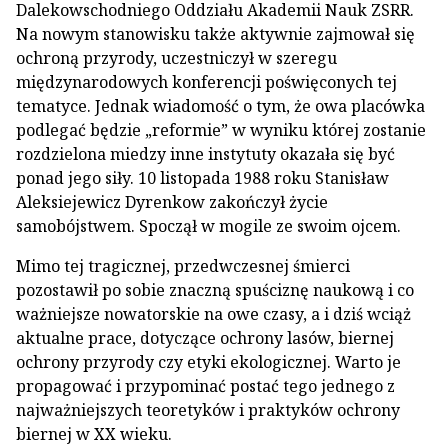
Dalekowschodniego Oddziału Akademii Nauk ZSRR.
Na nowym stanowisku także aktywnie zajmował się
ochroną przyrody, uczestniczył w szeregu
międzynarodowych konferencji poświęconych tej
tematyce. Jednak wiadomość o tym, że owa placówka
podlegać będzie „reformie” w wyniku której zostanie
rozdzielona miedzy inne instytuty okazała się być
ponad jego siły. 10 listopada 1988 roku Stanisław
Aleksiejewicz Dyrenkow zakończył życie
samobójstwem. Spoczął w mogile ze swoim ojcem.
Mimo tej tragicznej, przedwczesnej śmierci
pozostawił po sobie znaczną spuściznę naukową i co
ważniejsze nowatorskie na owe czasy, a i dziś wciąż
aktualne prace, dotyczące ochrony lasów, biernej
ochrony przyrody czy etyki ekologicznej. Warto je
propagować i przypominać postać tego jednego z
najważniejszych teoretyków i praktyków ochrony
biernej w XX wieku.