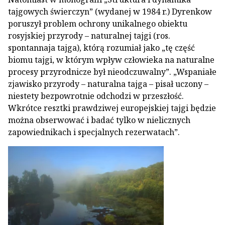
tajgowych świerczyn” (wydanej w 1984 r.) Dyrenkow
poruszył problem ochrony unikalnego obiektu
rosyjskiej przyrody – naturalnej tajgi (ros.
spontannaja tajga), którą rozumiał jako „tę część
biomu tajgi, w którym wpływ człowieka na naturalne
procesy przyrodnicze był nieodczuwalny”. „Wspaniałe
zjawisko przyrody – naturalna tajga – pisał uczony –
niestety bezpowrotnie odchodzi w przeszłość.
Wkrótce resztki prawdziwej europejskiej tajgi będzie
można obserwować i badać tylko w nielicznych
zapowiednikach i specjalnych rezerwatach”.