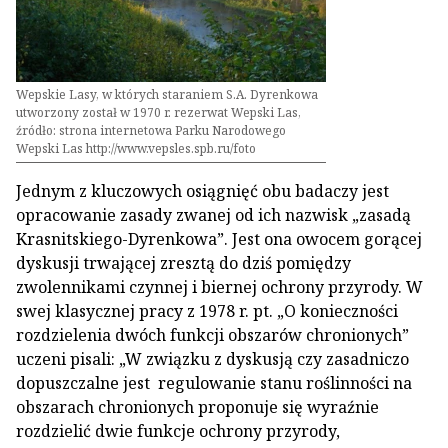
Wepskie Lasy, w których staraniem S.A. Dyrenkowa
utworzony został w 1970 r. rezerwat Wepski Las,
źródło: strona internetowa Parku Narodowego
Wepski Las http://www.vepsles.spb.ru/foto
Jednym z kluczowych osiągnięć obu badaczy jest
opracowanie zasady zwanej od ich nazwisk „zasadą
Krasnitskiego-Dyrenkowa”. Jest ona owocem gorącej
dyskusji trwającej zresztą do dziś pomiędzy
zwolennikami czynnej i biernej ochrony przyrody. W
swej klasycznej pracy z 1978 r. pt. „O konieczności
rozdzielenia dwóch funkcji obszarów chronionych”
uczeni pisali: „W związku z dyskusją czy zasadniczo
dopuszczalne jest regulowanie stanu roślinności na
obszarach chronionych proponuje się wyraźnie
rozdzielić dwie funkcje ochrony przyrody,