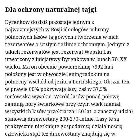
Dla ochrony naturalnej tajgi
Dyrenkow do dziś pozostaje jednym z
najważniejszych w Rosji ideologów ochrony
północnych lasów tajgowych i tworzenia w nich
rezerwatów o ścisłym reżimie ochronnym. Jednym z
takich rezerwatów jest rezerwat Wepski Las
utworzony z inicjatywy Dyrenkowa w latach 70. XX
wieku. Ma on obecnie powierzchnię 7392 ha i
położony jest w obwodzie leningradzkim na
północny-wschód od jeziora Lerińskiego. Obszar ten
w prawie 60% pokrywają lasy, zaś w 37,5%
torfowiska wysokie. Wśród lasów ponad połowę
zajmują bory świerkowe przy czym wiek niemal
wszystkich lasów przekracza 150 lat, a znaczny udział
stanowią drzewostany 200-270-letnie. Lasy te są
praktycznie nietknięte gospodarczą działalnością
człowieka stąd też drzewostany znajdują się w