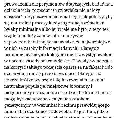
prowadzenia eksperymentów dotyczących badań nad
działalnością gospodarczą człowieka nie należy
stosować przypuszczeń na temat tego jak potoczyłyby
się naturalne procesy kiedy ingerencja człowieka
byłaby minimalna albo jej wcale nie było. Z tego też
względu należy zapowiedniki nazywać
zapowiednikami mając na uwadze, że najważniejsze
w nich są zasoby informacji (danych). Dlatego z
podobnie myślącymi kolegami nie raz występowałem
w obronie zasady ochrony ścisłej. Dowody świadczące
na korzyść takiego podejścia oparte są na faktach i do
dziś wydają mi się przekonywujące. Dlatego raz
jeszcze krótko wyłożę istotę bazowej idei. Lokalne
naturalne populacje, miejscowe biocenozy i
biogeocenozy o stosunkowo krótkiej historii istnienia
mogą być zachowane z całym ich zasobem
genetycznym w warunkach reżimu przewidującego
minimalną działalność człowieka. To jest tam, gdzie
wpływ człowieka nie wychodzi, stosując terminologię