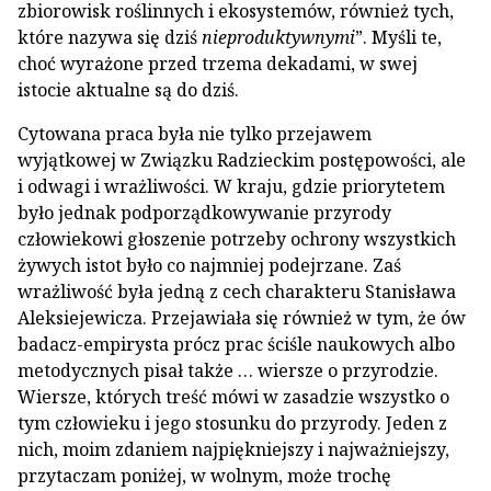
zbiorowisk roślinnych i ekosystemów, również tych,
które nazywa się dziś
nieproduktywnymi
”. Myśli te,
choć wyrażone przed trzema dekadami, w swej
istocie aktualne są do dziś.
Cytowana praca była nie tylko przejawem
wyjątkowej w Związku Radzieckim postępowości, ale
i odwagi i wrażliwości. W kraju, gdzie priorytetem
było jednak podporządkowywanie przyrody
człowiekowi głoszenie potrzeby ochrony wszystkich
żywych istot było co najmniej podejrzane. Zaś
wrażliwość była jedną z cech charakteru Stanisława
Aleksiejewicza. Przejawiała się również w tym, że ów
badacz-empirysta prócz prac ściśle naukowych albo
metodycznych pisał także … wiersze o przyrodzie.
Wiersze, których treść mówi w zasadzie wszystko o
tym człowieku i jego stosunku do przyrody. Jeden z
nich, moim zdaniem najpiękniejszy i najważniejszy,
przytaczam poniżej, w wolnym, może trochę