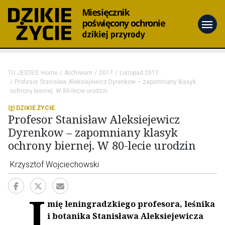
menu
TU JESTEŚ:
Home
Archiwum
2017
Listopad 2017
Profesor Stanisław Aleksiejewicz Dyrenkow – zapomniany klasyk
ochrony biernej. W 80-lecie urodzin
DZIKIE ŻYCIE
Profesor Stanisław Aleksiejewicz
Dyrenkow – zapomniany klasyk
ochrony biernej. W 80-lecie urodzin
Krzysztof Wojciechowski
„I
mię leningradzkiego profesora, leśnika
i botanika Stanisława Aleksiejewicza