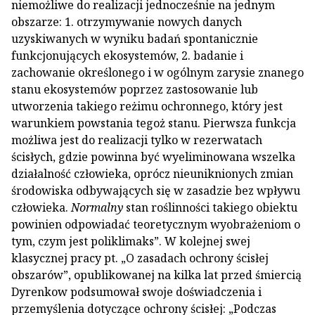
niemożliwe do realizacji jednocześnie na jednym
obszarze: 1. otrzymywanie nowych danych
uzyskiwanych w wyniku badań spontanicznie
funkcjonujących ekosystemów, 2. badanie i
zachowanie określonego i w ogólnym zarysie znanego
stanu ekosystemów poprzez zastosowanie lub
utworzenia takiego reżimu ochronnego, który jest
warunkiem powstania tegoż stanu. Pierwsza funkcja
możliwa jest do realizacji tylko w rezerwatach
ścisłych, gdzie powinna być wyeliminowana wszelka
działalność człowieka, oprócz nieuniknionych zmian
środowiska odbywających się w zasadzie bez wpływu
człowieka.
Normalny
stan roślinności takiego obiektu
powinien odpowiadać teoretycznym wyobrażeniom o
tym, czym jest poliklimaks”. W kolejnej swej
klasycznej pracy pt. „O zasadach ochrony ścisłej
obszarów”, opublikowanej na kilka lat przed śmiercią
Dyrenkow podsumował swoje doświadczenia i
przemyślenia dotyczące ochrony ścisłej: „Podczas