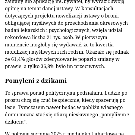
zaufany lub aplikację mObywatel, by wyrazić swoją
opinię na temat danej ustawy. W konsultacjach
dotyczących projektu nowelizacji ustawy o broni,
obligującej myśliwych do przechodzenia okresowych
badań lekarskich i psychologicznych, wzięła udział
rekordowa liczba 21 tys. osób. W pierwszym
momencie mogłoby się wydawać, że to kwestia
mobilizacji myśliwych i ich rodzin. Okazało się jednak
że 61,4% głosów zdecydowanie poparło zmiany w
prawie, a tylko 36,8% było im przeciwnych.
Pomyleni z dzikami
To sprawa ponad politycznymi podziałami. Ludzie po
prostu chcą się czuć bezpiecznie, kiedy spacerują po
lesie. Tymczasem nawet będąc w pobliżu własnego
domu można stać się ofiarą niesławnego „pomyliłem z
dzikiem”.
W połowie sierpnia 2025 r. niedaleko Lubartowa na