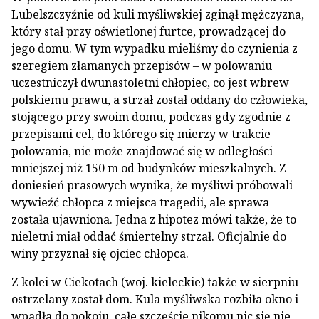
Lubelszczyźnie od kuli myśliwskiej zginął mężczyzna,
który stał przy oświetlonej furtce, prowadzącej do
jego domu. W tym wypadku mieliśmy do czynienia z
szeregiem złamanych przepisów – w polowaniu
uczestniczył dwunastoletni chłopiec, co jest wbrew
polskiemu prawu, a strzał został oddany do człowieka,
stojącego przy swoim domu, podczas gdy zgodnie z
przepisami cel, do którego się mierzy w trakcie
polowania, nie może znajdować się w odległości
mniejszej niż 150 m od budynków mieszkalnych. Z
doniesień prasowych wynika, że myśliwi próbowali
wywieźć chłopca z miejsca tragedii, ale sprawa
została ujawniona. Jedna z hipotez mówi także, że to
nieletni miał oddać śmiertelny strzał. Oficjalnie do
winy przyznał się ojciec chłopca.
Z kolei w Ciekotach (woj. kieleckie) także w sierpniu
ostrzelany został dom. Kula myśliwska rozbiła okno i
wpadła do pokoju, całe szczęście nikomu nic się nie