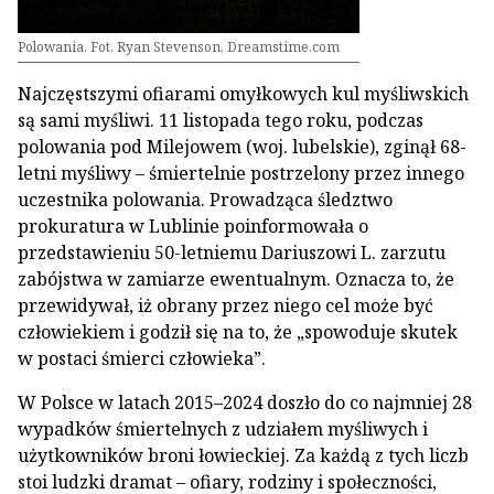
Polowania. Fot. Ryan Stevenson, Dreamstime.com
Najczęstszymi ofiarami omyłkowych kul myśliwskich
są sami myśliwi. 11 listopada tego roku, podczas
polowania pod Milejowem (woj. lubelskie), zginął 68-
letni myśliwy – śmiertelnie postrzelony przez innego
uczestnika polowania. Prowadząca śledztwo
prokuratura w Lublinie poinformowała o
przedstawieniu 50-letniemu Dariuszowi L. zarzutu
zabójstwa w zamiarze ewentualnym. Oznacza to, że
przewidywał, iż obrany przez niego cel może być
człowiekiem i godził się na to, że „spowoduje skutek
w postaci śmierci człowieka”.
W Polsce w latach 2015–2024 doszło do co najmniej 28
wypadków śmiertelnych z udziałem myśliwych i
użytkowników broni łowieckiej. Za każdą z tych liczb
stoi ludzki dramat – ofiary, rodziny i społeczności,