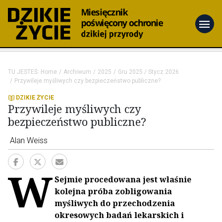
menu
TU JESTEŚ:
Home
Archiwum
2025
Gru 2025 / Stycz 2026
Przywileje myśliwych czy bezpieczeństwo publiczne?
DZIKIE ŻYCIE
Przywileje myśliwych czy
bezpieczeństwo publiczne?
Alan Weiss
W
Sejmie procedowana jest właśnie
kolejna próba zobligowania
myśliwych do przechodzenia
okresowych badań lekarskich i