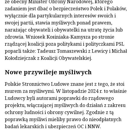
że obecny Minister Obrony Narodowej, którego
zadaniem jest dbać o bezpieczeństwo Polek i Polaków,
wyłącznie dla partykularnych interesów swoich i
swojej partii, stawia myśliwych ponad prawem,
narażając obywateli i obywatelki na utratę życia lub
zdrowia. Wniosek Kosiniaka-Kamysza po stronie
rządzącej koalicji poza politykami i polityczkami PSL
poparli także: Tadeusz Tomaszewski z Lewicy i Michał
Kołodziejczak z Koalicji Obywatelskiej.
Nowe przywileje myśliwych
Polskie Stronnictwo Ludowe znane jest z tego, że stoi
murem za myśliwymi. W listopadzie 2024 r. to właśnie
Ludowcy byli autorami poprawki do rządowego
projektu, włączającej myśliwych do działań z zakresu
ochrony ludności i obrony cywilnej. Zgodnie z tą
poprawką myśliwi mieliby prawo do nieodpłatnych
badań lekarskich i ubezpieczeń OC i NNW.