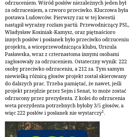
odrzuceniem. Wśród posłów niezależnych jeden był
za odrzuceniem, a czworo przeciwko. Kluczowa była
postawa Ludowców. Pierwszy raz w tej kwestii
nastąpił wyraźny rozłam partii. Przewodniczący PSL,
Władysław Kosiniak-Kamysz, oraz piętnaścioro
innych posłów i posłanek było przeciwko odrzuceniu
projektu, a wiceprzewodnicząca klubu, Urszula
Pasławska, wraz z czternastoma innymi osobami
zagłosowały za odrzuceniem. Ostateczny wynik: 222
osoby przeciwko odrzuceniu, a 212 za. Tym samym
niewielką różnicą głosów projekt został skierowany
do dalszych prac. Trzeba pamiętać, że nawet, jeśli
projekt przejdzie przez Sejm i Senat, to może zostać
odrzucony przez prezydenta. Z kolei do odrzucenia
weta prezydenta potrzebnych byłoby 3/5 głosów, a
1
więc 222 posłów i posłanek nie wystarczy
.