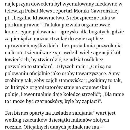
najlepszym dowodem był wyemitowany niedawno w
telewizji Polsat News reportaż Moniki Gawrońskiej
pt. „Legalne kłusownictwo. Niebezpieczne luka w
polskim prawie”. Ta luka pozwala organizować
komercyjne polowania – igrzyska dla bogatych, gdzie
za pieniądze można strzelać do zwierząt bez
uprawnień myśliwskich i bez posiadania pozwolenia
na broń. Dziennikarze sprawdzili wiele agencji i kół
łowieckich, by stwierdzić, że udział osób bez
pozwoleń to standard. Usłyszeli m.in.: „Oni są na
polowaniu oficjalnie jako osoby towarzyszące. A my
zrobimy tak, żeby zajęli stanowiska”; „Robimy to tak,
że któryś z organizatorów staje na stanowisku i
poluje, i ewentualnie daje koledze strzelić”; „Dla mnie
to i może być czarnoskóry, byle by zapłacił”.
Ten biznes oparty na „usłudze zabijania” wart jest
według szacunków dziesiątki milionów złotych
rocznie. Oficjalnych danych jednak nie ma –