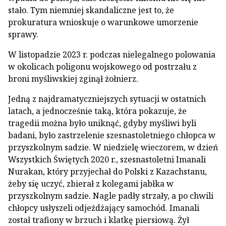
stało. Tym niemniej skandaliczne jest to, że
prokuratura wnioskuje o warunkowe umorzenie
sprawy.
W listopadzie 2023 r. podczas nielegalnego polowania
w okolicach poligonu wojskowego od postrzału z
broni myśliwskiej zginął żołnierz.
Jedną z najdramatyczniejszych sytuacji w ostatnich
latach, a jednocześnie taką, która pokazuje, że
tragedii można było uniknąć, gdyby myśliwi byli
badani, było zastrzelenie szesnastoletniego chłopca w
przyszkolnym sadzie. W niedzielę wieczorem, w dzień
Wszystkich Świętych 2020 r., szesnastoletni Imanali
Nurakan, który przyjechał do Polski z Kazachstanu,
żeby się uczyć, zbierał z kolegami jabłka w
przyszkolnym sadzie. Nagle padły strzały, a po chwili
chłopcy usłyszeli odjeżdżający samochód. Imanali
został trafiony w brzuch i klatkę piersiową. Żył