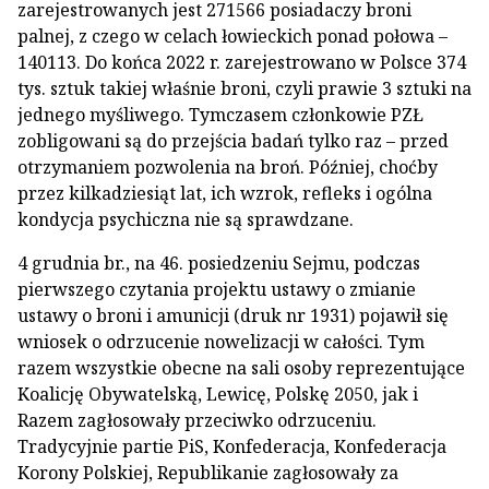
zarejestrowanych jest 271566 posiadaczy broni
palnej, z czego w celach łowieckich ponad połowa –
140113. Do końca 2022 r. zarejestrowano w Polsce 374
tys. sztuk takiej właśnie broni, czyli prawie 3 sztuki na
jednego myśliwego. Tymczasem członkowie PZŁ
zobligowani są do przejścia badań tylko raz – przed
otrzymaniem pozwolenia na broń. Później, choćby
przez kilkadziesiąt lat, ich wzrok, refleks i ogólna
kondycja psychiczna nie są sprawdzane.
4 grudnia br., na 46. posiedzeniu Sejmu, podczas
pierwszego czytania projektu ustawy o zmianie
ustawy o broni i amunicji (druk nr 1931) pojawił się
wniosek o odrzucenie nowelizacji w całości. Tym
razem wszystkie obecne na sali osoby reprezentujące
Koalicję Obywatelską, Lewicę, Polskę 2050, jak i
Razem zagłosowały przeciwko odrzuceniu.
Tradycyjnie partie PiS, Konfederacja, Konfederacja
Korony Polskiej, Republikanie zagłosowały za