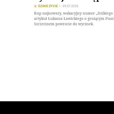
DZIKIE ŻYCIE
09.07.2026
Kup najnowszy, wakacyjny numer „Dzikiego 
artykuł Łukasza Ławickiego o grożącym Pus
Szczecinem powrocie do wycinek.