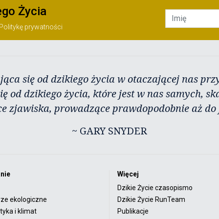
ego Życia
Politykę prywatności
jąca się od dzikiego życia w otaczającej nas przy
ię od dzikiego życia, które jest w nas samych, sk
ce zjawiska, prowadzące prawdopodobnie aż do j
~ GARY SNYDER
nie
Więcej
Dzikie Życie czasopismo
rze ekologiczne
Dzikie Życie RunTeam
yka i klimat
Publikacje