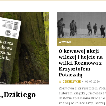
WYWIAD
O krwawej akcji
wilczej i hejcie na
wilki. Rozmowa z
Krzysztofem
Potaczałą
DZIKIE ŻYCIE
06.07.2026
Rozmowa z Krzysztofem Pota
„Dzikiego
autorem książki „Człowiek i 
Historia splamiona krwią” o
znanej w Polsce akcji, której