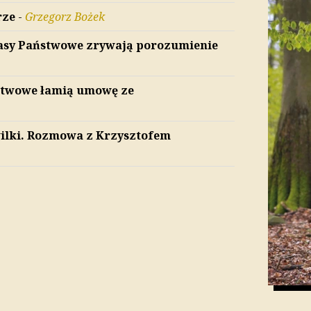
rze
-
Grzegorz Bożek
Lasy Państwowe zrywają porozumienie
ństwowe łamią umowę ze
 wilki. Rozmowa z Krzysztofem